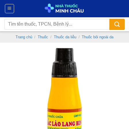
Chuyển
đến
nội
Tìm
dung
kiếm:
Trang chủ
/
Thuốc
/
Thuốc da liễu
/
Thuốc bôi ngoài da