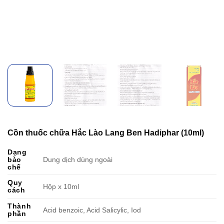
Cồn thuốc chữa Hắc Lào Lang Ben Hadiphar (10ml)
Dạng
bào
Dung dịch dùng ngoài
chế
Quy
Hộp x 10ml
cách
Thành
Acid benzoic, Acid Salicylic, Iod
phần