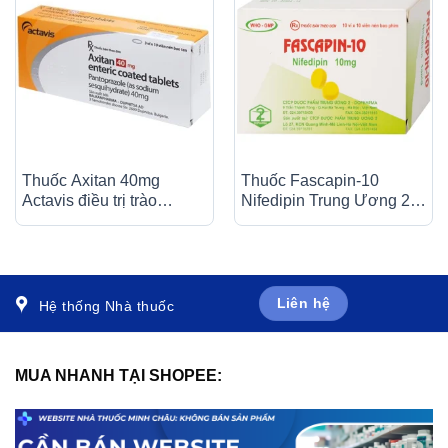
Thuốc Axitan 40mg
Thuốc Fascapin-10
Actavis điều trị trào
Nifedipin Trung Ương 2
ngược dạ dày – thực
dự phòng đau thắt ngực,
quản (3 vỉ x 10 viên)
cao huyết áp (10 vỉ x 10
viên)
Liên hệ
Hệ thống Nhà thuốc
MUA NHANH TẠI SHOPEE: