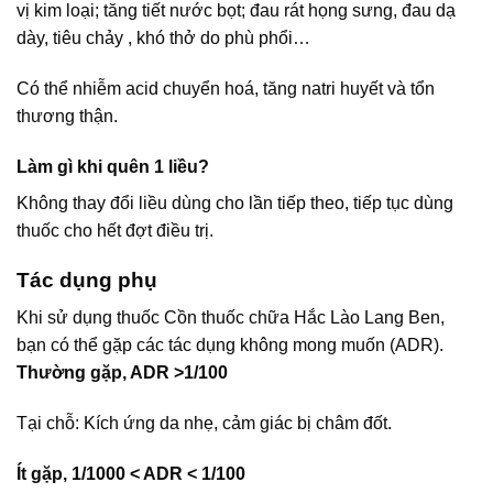
vị kim loại; tăng tiết nước bọt; đau rát họng sưng, đau dạ
dày, tiêu chảy , khó thở do phù phổi…
Có thể nhiễm acid chuyển hoá, tăng natri huyết và tổn
thương thận.
Làm gì khi quên 1 liều?
Không thay đổi liều dùng cho lần tiếp theo, tiếp tục dùng
thuốc cho hết đợt điều trị.
Tác dụng phụ
Khi sử dụng thuốc Cồn thuốc chữa Hắc Lào Lang Ben,
bạn có thể gặp các tác dụng không mong muốn (ADR).
Thường gặp, ADR >1/100
Tại chỗ: Kích ứng da nhẹ, cảm giác bị châm đốt.
Ít gặp, 1/1000 < ADR < 1/100