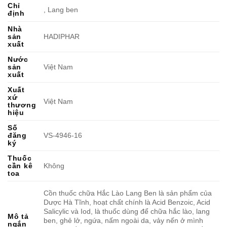
Chỉ
, Lang ben
định
Nhà
sản
HADIPHAR
xuất
Nước
sản
Việt Nam
xuất
Xuất
xứ
Việt Nam
thương
hiệu
Số
đăng
VS-4946-16
ký
Thuốc
cần kê
Không
toa
Cồn thuốc chữa Hắc Lào Lang Ben là sản phẩm của
Dược Hà Tĩnh, hoạt chất chính là Acid Benzoic, Acid
Salicylic và Iod, là thuốc dùng để chữa hắc lào, lang
Mô tả
ben, ghẻ lở, ngứa, nấm ngoài da, vảy nến ở mình
ngắn