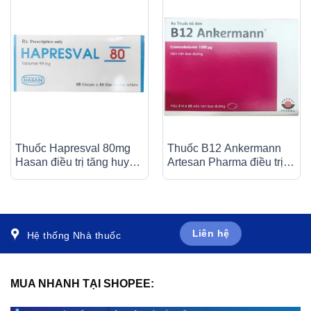
Thuốc Hapresval 80mg
Thuốc B12 Ankermann
Hasan điều trị tăng huyết
Artesan Pharma điều trị
áp nguyên phát (10 vỉ x
các bệnh thiếu máu, đau
10 viên)
dây thần kinh (2 vỉ x 25
viên)
Liên hệ
Hệ thống Nhà thuốc
MUA NHANH TẠI SHOPEE: