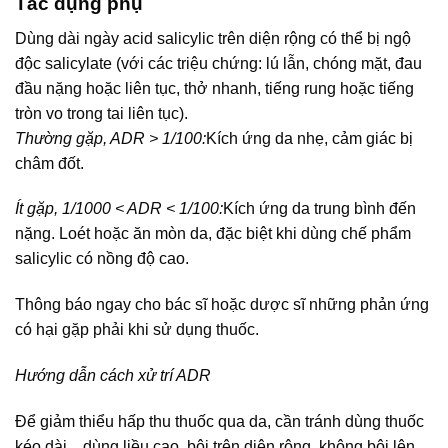
Tác dụng phụ
Dùng dài ngày acid salicylic trên diện rộng có thể bị ngộ
độc salicylate (với các triệu chứng: lú lẫn, chóng mặt, đau
đầu nặng hoặc liên tục, thở nhanh, tiếng rung hoặc tiếng
tròn vo trong tai liên tục).
Thường gặp, ADR > 1/100:
Kích ứng da nhẹ, cảm giác bị
châm đốt.
Ít gặp, 1/1000 < ADR < 1/100:
Kích ứng da trung bình đến
nặng. Loét hoặc ăn mòn da, đặc biệt khi dùng chế phẩm
salicylic có nồng độ cao.
Thông báo ngay cho bác sĩ hoặc dược sĩ những phản ứng
có hại gặp phải khi sử dụng thuốc.
Hướng dẫn cách xử trí ADR
Để giảm thiểu hấp thu thuốc qua da, cần tránh dùng thuốc
kéo dài, , dùng liều cao, bôi trên diện rộng, không bôi lên