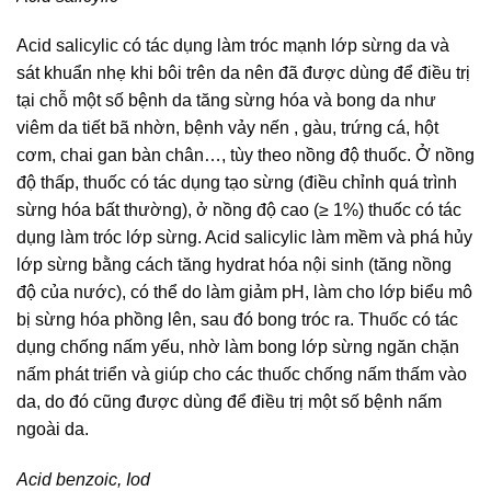
Acid salicylic có tác dụng làm tróc mạnh lớp sừng da và
sát khuẩn nhẹ khi bôi trên da nên đã được dùng để điều trị
tại chỗ một số bệnh da tăng sừng hóa và bong da như
viêm da tiết bã nhờn, bệnh vảy nến , gàu, trứng cá, hột
cơm, chai gan bàn chân…, tùy theo nồng độ thuốc. Ở nồng
độ thấp, thuốc có tác dụng tạo sừng (điều chỉnh quá trình
sừng hóa bất thường), ở nồng độ cao (≥ 1%) thuốc có tác
dụng làm tróc lớp sừng. Acid salicylic làm mềm và phá hủy
lớp sừng bằng cách tăng hydrat hóa nội sinh (tăng nồng
độ của nước), có thể do làm giảm pH, làm cho lớp biểu mô
bị sừng hóa phồng lên, sau đó bong tróc ra. Thuốc có tác
dụng chống nấm yếu, nhờ làm bong lớp sừng ngăn chặn
nấm phát triển và giúp cho các thuốc chống nấm thấm vào
da, do đó cũng được dùng để điều trị một số bệnh nấm
ngoài da.
Acid benzoic, Iod