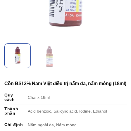
Cồn BSI 2% Nam Việt điều trị nấm da, nấm móng (18ml)
Quy
Chai x 18ml
cách
Thành
Acid benzoic, Salicylic acid, Iodine, Ethanol
phần
Chỉ định
Nấm ngoài da, Nấm móng