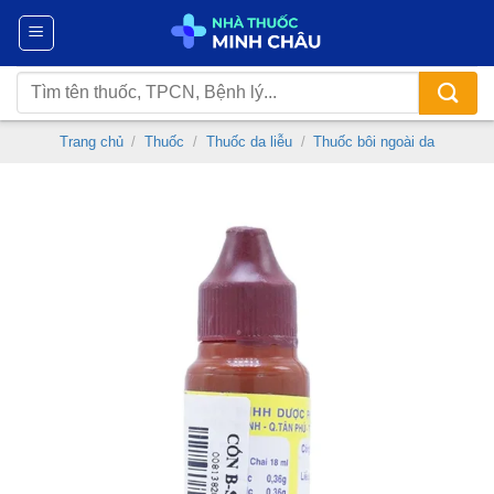
Chuyển
đến
nội
Tìm
dung
kiếm:
Trang chủ
/
Thuốc
/
Thuốc da liễu
/
Thuốc bôi ngoài da