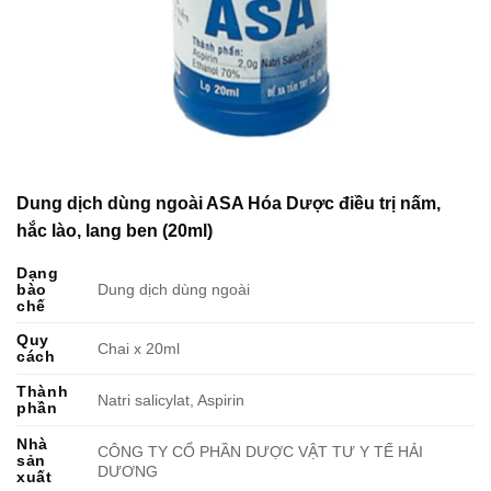
Dung dịch dùng ngoài ASA Hóa Dược điều trị nấm,
hắc lào, lang ben (20ml)
Dạng
bào
Dung dịch dùng ngoài
chế
Quy
Chai x 20ml
cách
Thành
Natri salicylat, Aspirin
phần
Nhà
CÔNG TY CỔ PHẦN DƯỢC VẬT TƯ Y TẾ HẢI
sản
DƯƠNG
xuất