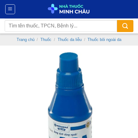
Chuyển
đến
nội
Tìm
dung
kiếm:
Trang chủ
/
Thuốc
/
Thuốc da liễu
/
Thuốc bôi ngoài da