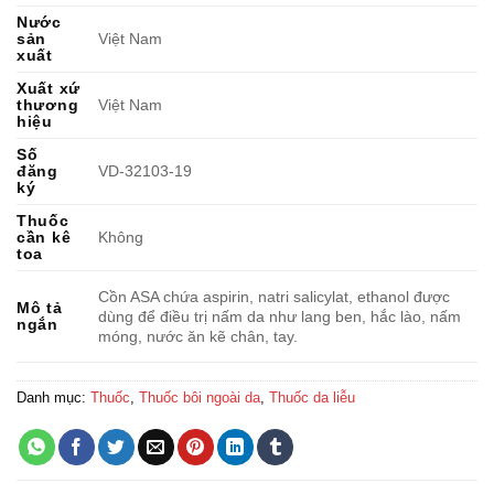
Nước
sản
Việt Nam
xuất
Xuất xứ
thương
Việt Nam
hiệu
Số
đăng
VD-32103-19
ký
Thuốc
cần kê
Không
toa
Cồn ASA chứa aspirin, natri salicylat, ethanol được
Mô tả
dùng để điều trị nấm da như lang ben, hắc lào, nấm
ngắn
móng, nước ăn kẽ chân, tay.
Danh mục:
Thuốc
,
Thuốc bôi ngoài da
,
Thuốc da liễu