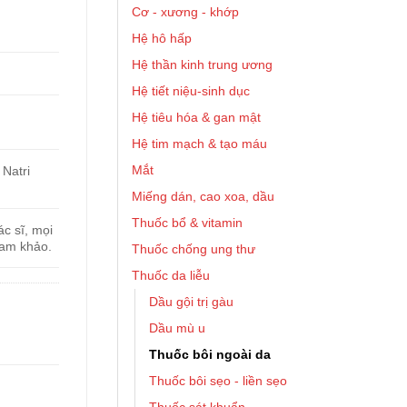
Cơ - xương - khớp
Hệ hô hấp
Hệ thần kinh trung ương
Hệ tiết niệu-sinh dục
Hệ tiêu hóa & gan mật
Hệ tim mạch & tạo máu
Mắt
 Natri
Miếng dán, cao xoa, dầu
Thuốc bổ & vitamin
c sĩ, mọi
ham khảo.
Thuốc chống ung thư
Thuốc da liễu
Dầu gội trị gàu
Dầu mù u
Thuốc bôi ngoài da
Thuốc bôi sẹo - liền sẹo