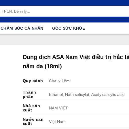
CHĂM SÓC CÁ NHÂN
GÓC SỨC KHỎE
Dung dịch ASA Nam Việt điều trị hắc l
nấm da (18ml)
Quy cách
Chai x 18ml
Thành
Ethanol, Natri salicylat, Acetylsalicylic acid
phần
Nhà sản
NAM VIỆT
xuất
Nước sản
Việt Nam
xuất