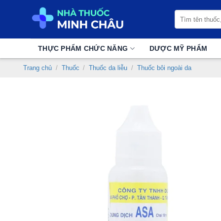
Chuyển
Tìm
đến
kiếm:
nội
dung
THỰC PHẨM CHỨC NĂNG
DƯỢC MỸ PHẨM
Trang chủ
/
Thuốc
/
Thuốc da liễu
/
Thuốc bôi ngoài da