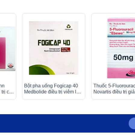
nn
Bột pha uống Fogicap 40
Thuốc 5-Fluoroura
trị các
Medbolide điều trị viêm loét
Novartis điều trị g
 dây
dạ dày, đường tiêu hóa (20
trong nhiều loại un
iên)
gói)
(10ml)