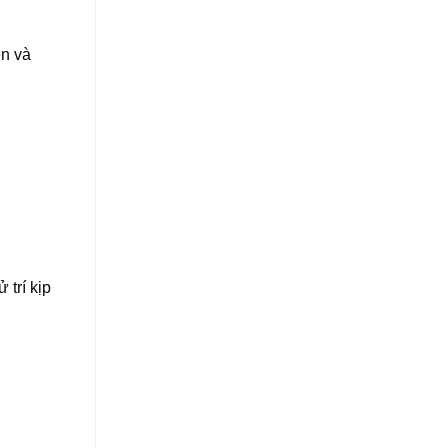
ên và
trí kịp