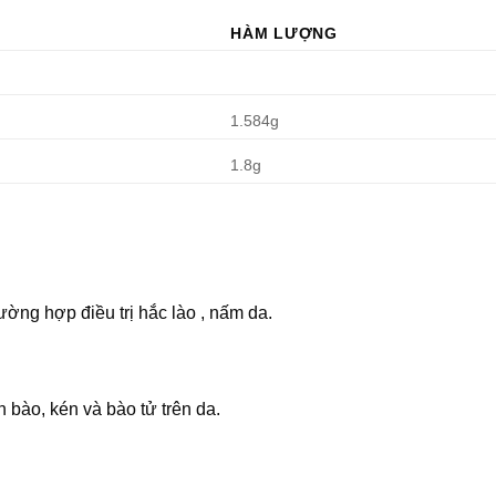
HÀM LƯỢNG
1.584g
1.8g
ờng hợp điều trị hắc lào , nấm da.
 bào, kén và bào tử trên da.