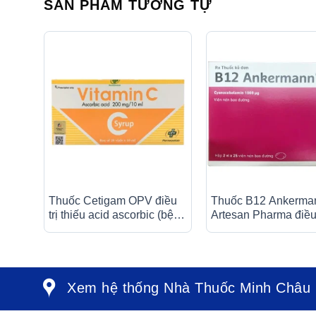
SẢN PHẨM TƯƠNG TỰ
Thuốc Cetigam OPV điều
Thuốc B12 Ankerma
trị thiếu acid ascorbic (bệnh
Artesan Pharma điều 
Scorbut), tăng cường sức
bệnh thiếu máu, đau
đề kháng cho cơ thể (20
thần kinh (2 vỉ x 25 v
ống x 10ml)
Xem hệ thống Nhà Thuốc Minh Châu