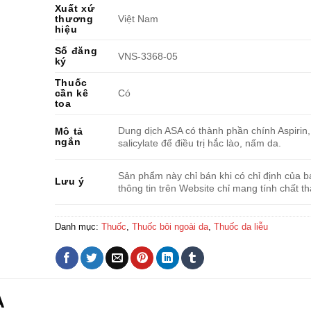
Xuất xứ
thương
Việt Nam
hiệu
Số đăng
VNS-3368-05
ký
Thuốc
cần kê
Có
toa
Dung dịch ASA có thành phần chính Aspirin,
Mô tả
ngắn
salicylate để điều trị hắc lào, nấm da.
Sản phẩm này chỉ bán khi có chỉ định của bá
Lưu ý
thông tin trên Website chỉ mang tính chất t
Danh mục:
Thuốc
,
Thuốc bôi ngoài da
,
Thuốc da liễu
A