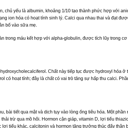
in, chủ yếu là albumin, khoảng 1/10 tạo thành phức hợp với ani
dạng ion hóa có hoạt tính sinh lý. Calci qua nhau thai và đạt đư
hân bố vào sữa mẹ.
àn trong máu kết hợp với alpha-globulin, được tích lũy trong cơ 
hydroxycholecalciferol. Chất này tiếp tục được hydroxyl hóa ở 
l có hoạt tính; đây là chất có vai trò tăng sự hấp thu calci. Ph
u, bài tiết qua mật và dịch tụy vào lòng ống tiêu hóa. Một phần 
thải trừ qua mồ hôi. Hormon cận giáp, vitamin D, lợi tiểu thiazi
c lợi tiểu khác, calcitonin và hormon tăng trưởng thúc đẩy thận bà