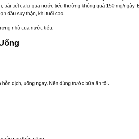
 bài tiết calci qua nước tiểu thường không quá 150 mg/ngày. Bà
ạn đầu suy thận, khi tuổi cao.
lượng nhỏ cua nước tiểu.
 Uống
 hỗn dịch, uống ngay. Nên dùng trước bữa ăn tối.
nhân suy thận nặng.