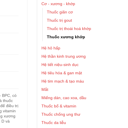
Cơ - xương - khớp
Thuốc giãn cơ
Thuốc trị gout
Thuốc trị thoái hoá khớp
Thuốc xương khớp
Hệ hô hấp
Hệ thần kinh trung ương
Hệ tiết niệu-sinh dục
Hệ tiêu hóa & gan mật
Hệ tim mạch & tạo máu
Mắt
– BPC, có
Miếng dán, cao xoa, dầu
à thuốc
ể điều trị
Thuốc bổ & vitamin
g vitamin
Thuốc chống ung thư
ãng xương
n D và
Thuốc da liễu