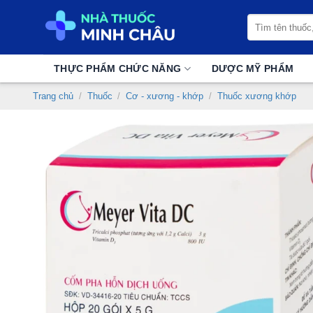
Chuyển
Tìm
đến
kiếm:
nội
dung
THỰC PHẨM CHỨC NĂNG
DƯỢC MỸ PHẨM
Trang chủ
/
Thuốc
/
Cơ - xương - khớp
/
Thuốc xương khớp