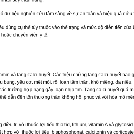
 dữ liệu nghiên cứu lâm sàng về sự an toàn và hiệu quả điều t
iều dùng cụ thể tùy thuộc vào thể trạng và mức độ diễn tiến của
 hoặc chuyên viên y tế.
amin và tăng calci huyết. Các triệu chứng tăng calci huyết bao
u bụng, yếu cơ, mệt mỏi, rối loạn tâm thần, khô miệng, đa niệu,
 các trường hợp nặng gây loạn nhịp tim. Tăng calci huyết quá m
ó thể dẫn đến tổn thương thận không hồi phục và vôi hóa mô mề
ều trị với thuốc lợi tiểu thiazid, lithium, vitamin A và glycosid 
t hợp với thuốc lợi tiểu, bisphosphonat, calcitonin và corticoste