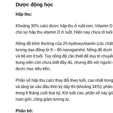
Dược động học
Hấp thu:
Khoảng 30% calci được hấp thu ở ruột non. Vitamin D 
cho sự hấp thu vitamin D ở ruột. Hiện nay chưa rõ tuổi
Nồng độ bình thường của 25-hydroxyvitamin (các chất c
tương dao động từ 8 – 80 nanogam/ml. Nồng độ dưới 11
và trẻ em ít tuổi. Tuy nồng độ cần thiết để duy trì chuy
trung niên còn chưa biết đầy đủ, nhưng đối với người 
được mục tiêu trên.
Phân số hấp thu calci thay đổi theo tuổi, cao nhất tro
và tăng lại vào đầu thời kỳ dậy thì (khoảng 34%); phân
trong 6 tháng cuối thai kỳ. Khi tuổi cao, phân số nà
nam giới, cũng giảm tương tự.
Phân bố: