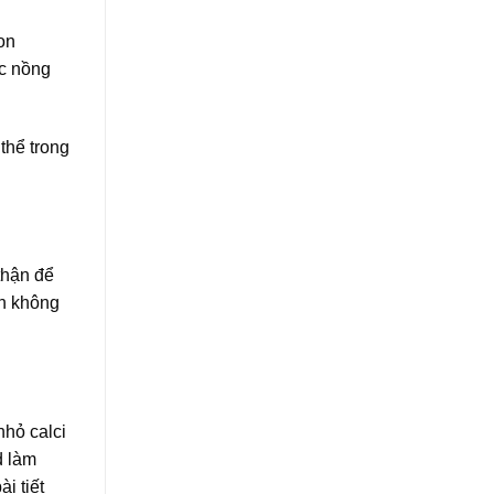
on
ợc nồng
thể trong
thận để
ần không
nhỏ calci
d làm
i tiết