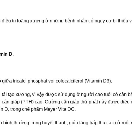
o điều trị loãng xương ở những bệnh nhân có nguy cơ bị thiếu v
amin D.
iữa tricalci phosphat voi colecalciferol (Vitamin D3).
h tái tạo xương, vì vậy được sử dụng ở người cao tuổi có cân b
n cận giáp (PTH) cao. Cường cận giáp thứ phát này được điều 
min D, trong chế phẩm Meyer Vita DC.
o bình thường trong huyết thanh, giúp tăng hấp thu calci ở ruột 