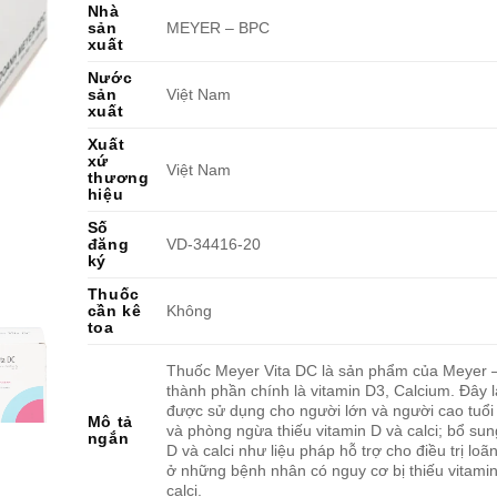
Nhà
sản
MEYER – BPC
xuất
Nước
sản
Việt Nam
xuất
Xuất
xứ
Việt Nam
thương
hiệu
Số
đăng
VD-34416-20
ký
Thuốc
cần kê
Không
toa
Thuốc Meyer Vita DC là sản phẩm của Meyer 
thành phần chính là vitamin D3, Calcium. Đây l
được sử dụng cho người lớn và người cao tuổi đ
Mô tả
và phòng ngừa thiếu vitamin D và calci; bổ sun
ngắn
D và calci như liệu pháp hỗ trợ cho điều trị lo
ở những bệnh nhân có nguy cơ bị thiếu vitami
calci.