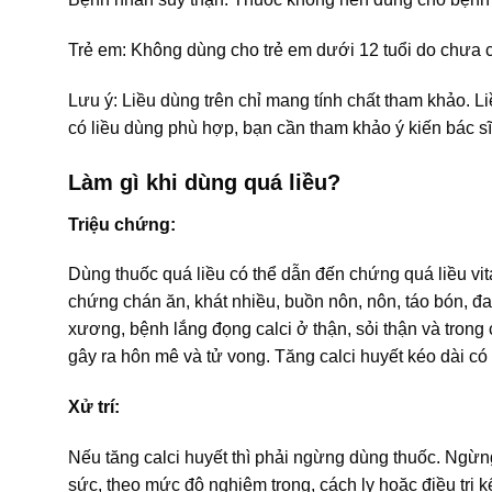
Trẻ em: Không dùng cho trẻ em dưới 12 tuổi do chưa có
Lưu ý: Liều dùng trên chỉ mang tính chất tham khảo. L
có liều dùng phù hợp, bạn cần tham khảo ý kiến bác sĩ
Làm gì khi dùng quá liều?
Triệu chứng:
Dùng thuốc quá liều có thể dẫn đến chứng quá liều vit
chứng chán ăn, khát nhiều, buồn nôn, nôn, táo bón, đa
xương, bệnh lắng đọng calci ở thận, sỏi thận và trong
gây ra hôn mê và tử vong. Tăng calci huyết kéo dài c
Xử trí:
Nếu tăng calci huyết thì phải ngừng dùng thuốc. Ngừng đi
sức, theo mức độ nghiêm trọng, cách ly hoặc điều trị kế