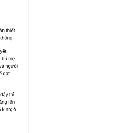
n thiết
 không.
yết
ẻ bú mẹ
 và người
ể đạt
dậy thì
tăng lên
 kinh; ở