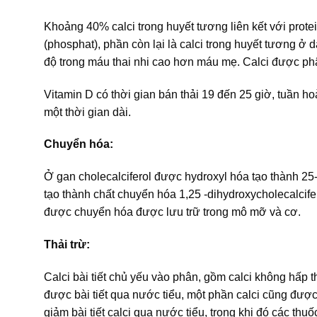
Khoảng 40% calci trong huyết tương liên kết với prote
(phosphat), phần còn lại là calci trong huyết tương ở 
độ trong máu thai nhi cao hơn máu mẹ. Calci được p
Vitamin D có thời gian bán thải 19 đến 25 giờ, tuần ho
một thời gian dài.
Chuyển hóa:
Ở gan cholecalciferol được hydroxyl hóa tạo thành 25-
tạo thành chất chuyển hóa 1,25 -dihydroxycholecalcifero
được chuyển hóa được lưu trữ trong mô mỡ và cơ.
Thải trừ:
Calci bài tiết chủ yếu vào phân, gồm calci không hấp th
được bài tiết qua nước tiểu, một phần calci cũng được 
giảm bài tiết calci qua nước tiểu, trong khi đó các thuố