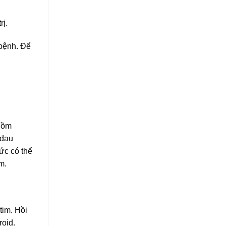
rị.
 bệnh. Để
 gồm
 đau
ức có thể
m.
tim. Hồi
roid.