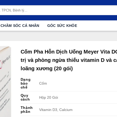
CHĂM SÓC CÁ NHÂN
GÓC SỨC KHỎE
Cốm Pha Hỗn Dịch Uống Meyer Vita D
trị và phòng ngừa thiếu vitamin D và c
loãng xương (20 gói)
Dạng
bào
Cốm
chế
Quy
Hộp 20 Gói
cách
Thành
Vitamin D3, Calcium
phần