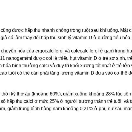
cũng được hấp thu nhanh chóng trong ruột sau khi uống. Mật cầ
 già có làm thay đổi hấp thu sinh lý vitamin D ở đường tiêu hóa
huyển hóa của ergocalciferol và colecalciferol ở gan) trong hu
 nanogam/ml được coi là thiếu hụt vitamin D ở trẻ sơ sinh, tr
ển hóa bình thường calci và duy trì khối xương tốt nhất ở trẻ lớn
cao tuổi có thể cần phải tăng lượng vitamin D đưa vào cơ thể đ
ng thời kỳ thơ ấu (khoảng 60%), giảm xuống khoảng 28% lúc tiền 
 số hấp thu calci ở mức 25% ở người trưởng thành trẻ tuổi, và 
y giảm, giảm trung bình hàng năm khoảng 0,21% ở phụ nữ sau mãn