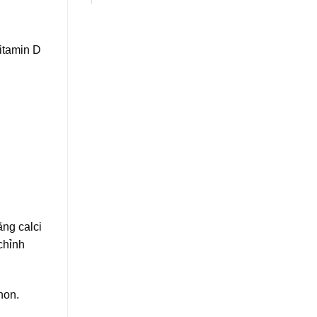
itamin D
ằng calci
chỉnh
non.