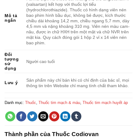
(valsartan) kết hợp với thuốc lợi tiểu
(hydrochlorothiazide). Thuốc có hình dạng viên nén
bao phim hình bầu dục, không bẻ được, kích thước
Mô tả
ngắn
chiều dài khoảng 14,2 mm, chiều ngang 5,7 mm, dày
4,5 mm và nặng khoảng 310 mg. Viên nén màu cam-
nâu, được in chữ HXH trên một mặt và chữ NVR trên
mặt kia. Quy cách đóng gói 1 hộp 2 vỉ x 14 viên nén
bao phim.
Đối
tượng
Người cao tuổi
sử
dụng
Sản phẩm này chỉ bán khi có chỉ định của bác sĩ, mọi
Lưu ý
thông tin trên Website chỉ mang tính chất tham khảo.
Danh mục:
Thuốc
,
Thuốc tim mạch & máu
,
Thuốc tim mạch huyết áp
Thành phần của Thuốc Codiovan