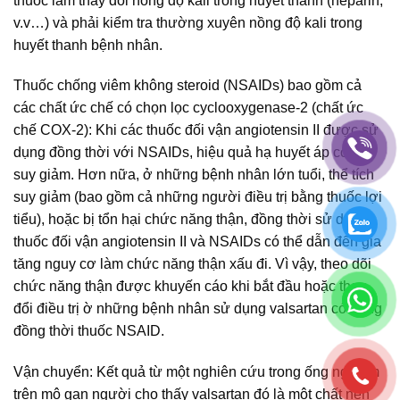
thuốc làm thay đổi nồng độ kali trong huyết thanh (heparin,
v.v…) và phải kiểm tra thường xuyên nồng độ kali trong
huyết thanh bệnh nhân.
Thuốc chống viêm không steroid (NSAIDs) bao gồm cả
các chất ức chế có chọn lọc cyclooxygenase-2 (chất ức
chế COX-2): Khi các thuốc đối vận angiotensin II được sử
dụng đồng thời với NSAIDs, hiệu quả hạ huyết áp có thể
suy giảm. Hơn nữa, ở những bệnh nhân lớn tuổi, thể tích
suy giảm (bao gồm cả những người điều trị bằng thuốc lợi
tiểu), hoặc bị tổn hại chức năng thận, đồng thời sử dụng
thuốc đối vận angiotensin II và NSAIDs có thể dẫn đến gia
tăng nguy cơ làm chức năng thận xấu đi. Vì vậy, theo dõi
chức năng thận được khuyến cáo khi bắt đầu hoặc thay
đổi điều trị ờ những bệnh nhân sử dụng valsartan có dùng
đồng thời thuốc NSAID.
Vận chuyển: Kết quả từ một nghiên cứu trong ống nghiệm
trên mô gan người cho thấy valsartan đó là một chất nền