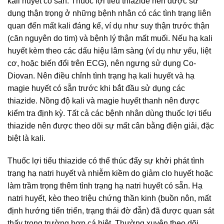
kali huyết có sẵn. Thuốc lợi tiểu thiazide nên được sử
dụng thận trọng ở những bệnh nhân có các tình trạng liên
quan đến mất kali đáng kể, ví dụ như suy thận trước thận
(căn nguyên do tim) và bệnh lý thận mất muối. Nếu hạ kali
huyết kèm theo các dấu hiệu lâm sàng (ví dụ như yếu, liệt
cơ, hoặc biến đổi trên ECG), nên ngưng sử dụng Co-
Diovan. Nên điều chỉnh tình trạng hạ kali huyết và hạ
magie huyết có sẵn trước khi bắt đầu sử dụng các
thiazide. Nồng độ kali và magie huyết thanh nên được
kiểm tra định kỳ. Tất cả các bệnh nhân dùng thuốc lợi tiểu
thiazide nên được theo dõi sự mất cân bằng điện giải, đặc
biệt là kali.
Thuốc lợi tiểu thiazide có thể thúc đẩy sự khởi phát tình
trạng hạ natri huyết và nhiễm kiềm do giảm clo huyết hoặc
làm trầm trọng thêm tình trạng hạ natri huyết có sẵn. Hạ
natri huyết, kèo theo triệu chứng thần kinh (buồn nôn, mất
định hướng tiến triển, trạng thái đờ đẫn) đã được quan sát
thấy trong trường hợp cá biệt. Thường xuyên theo dõi