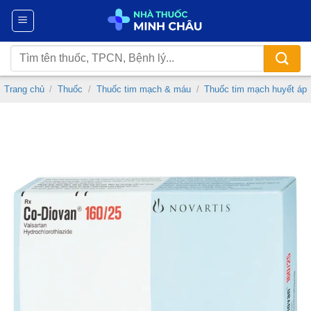
Chuyển
đến
nội
Tìm
dung
kiếm:
Trang chủ
/
Thuốc
/
Thuốc tim mạch & máu
/
Thuốc tim mạch huyết áp