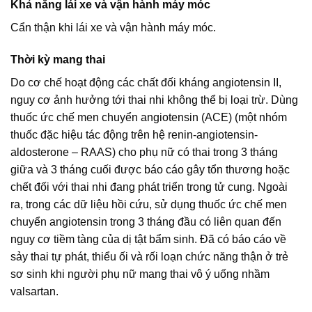
Khả năng lái xe và vận hành máy móc
Cẩn thận khi lái xe và vận hành máy móc.
Thời kỳ mang thai
Do cơ chế hoạt động các chất đối kháng angiotensin II,
nguy cơ ảnh hưởng tới thai nhi không thể bị loại trừ. Dùng
thuốc ức chế men chuyển angiotensin (ACE) (một nhóm
thuốc đặc hiệu tác động trên hệ renin-angiotensin-
aldosterone – RAAS) cho phụ nữ có thai trong 3 tháng
giữa và 3 tháng cuối được báo cáo gây tổn thương hoặc
chết đối với thai nhi đang phát triển trong tử cung. Ngoài
ra, trong các dữ liệu hồi cứu, sử dụng thuốc ức chế men
chuyển angiotensin trong 3 tháng đầu có liên quan đến
nguy cơ tiềm tàng của dị tật bẩm sinh. Đã có báo cáo về
sảy thai tự phát, thiểu ối và rối loạn chức năng thận ở trẻ
sơ sinh khi người phụ nữ mang thai vô ý uống nhầm
valsartan.