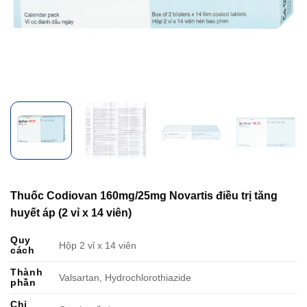
Thuốc Codiovan 160mg/25mg Novartis điều trị tăng
huyết áp (2 vỉ x 14 viên)
Quy
Hộp 2 vỉ x 14 viên
cách
Thành
Valsartan, Hydrochlorothiazide
phần
Chỉ