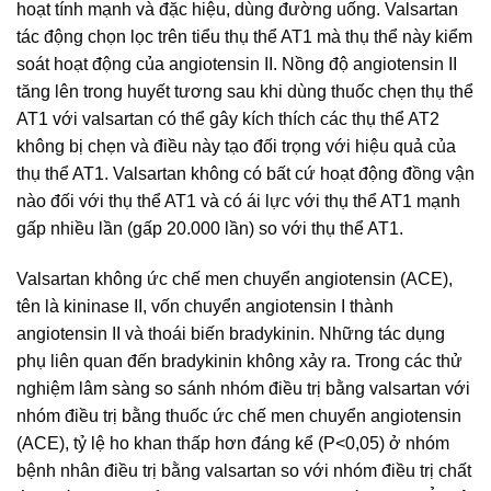
hoạt tính mạnh và đặc hiệu, dùng đường uống. Valsartan
tác động chọn lọc trên tiểu thụ thể AT1 mà thụ thể này kiểm
soát hoạt động của angiotensin II. Nồng độ angiotensin II
tăng lên trong huyết tương sau khi dùng thuốc chẹn thụ thể
AT1 với valsartan có thể gây kích thích các thụ thể AT2
không bị chẹn và điều này tạo đối trọng với hiệu quả của
thụ thể AT1. Valsartan không có bất cứ hoạt động đồng vận
nào đối với thụ thể AT1 và có ái lực với thụ thể AT1 mạnh
gấp nhiều lần (gấp 20.000 lần) so với thụ thể AT1.
Valsartan không ức chế men chuyển angiotensin (ACE),
tên là kininase II, vốn chuyển angiotensin I thành
angiotensin II và thoái biến bradykinin. Những tác dụng
phụ liên quan đến bradykinin không xảy ra. Trong các thử
nghiệm lâm sàng so sánh nhóm điều trị bằng valsartan với
nhóm điều trị bằng thuốc ức chế men chuyển angiotensin
(ACE), tỷ lệ ho khan thấp hơn đáng kể (P<0,05) ở nhóm
bệnh nhân điều trị bằng valsartan so với nhóm điều trị chất