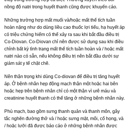
nồng độ natri trong huyết thanh cũng được khuyến cáo.
Những trường hợp mất muối và/hoặc mất thể tích tuần
hoàn nặng như do dùng liều cao thuốc lợi tiểu, hạ huyết áp
có triệu chứng hiếm có thể xảy ra sau khi bắt đầu điều trị
Co-Diovan. Co-Diovan chỉ nên được sử dụng sau khi điều
chỉnh bất kỳ tình trạng mất thể tích tuần hoàn và / hoặc mất
natri nào có sẵn, nếu không điều trị nên bắt đầu dưới sự
giám sát y tế chặt chẽ.
Nên thận trọng khi dùng Co-diovan để điều trị tăng huyết
áp. Ở bệnh nhân hẹp động mạch thận một hoặc hai bên
hoặc hẹp trên bệnh nhân chỉ có một thận vì urê máu và
creatinine huyết thanh có thể tăng ở những bệnh nhân này.
Phù mạch, bao gồm sưng thanh quản và thanh môn, gây
tắc nghẽn đường thở và / hoặc sưng mặt, môi, cổ họng, và
/ hoặc lưỡi đã được báo cáo ở những bệnh nhân được