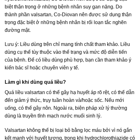
biệt thận trọng ở những bệnh nhân suy gan nặng. Do
thành phần valsartan, Co-Diovan nên được sử dụng thận
trọng đặc biệt ở những bệnh nhân bị rối loạn tắc nghẽn
đường mật.
Lưu ý: Liều dùng trên chỉ mang tính chất tham khảo. Liều
dùng cụ thể tùy thuộc vào thể trạng và mức độ diễn tiến
của bệnh. Để có liều dùng phù hợp, bạn cần tham khảo ý
kiến bác sĩ hoặc chuyên viên y tế.
Làm gì khi dùng quá liều?
Quá liều valsartan có thể gây hạ huyết áp rõ rệt, có thể dẫn
đến giảm ý thức, trụy tuần hoàn và/hoặc sốc. Nếu mới
uống, có thể gây nôn. Ngoài ra, biện pháp xử lý thường
dùng là truyền tĩnh mạch nước muối sinh lý.
Valsartan không thể bị loại bỏ bằng lọc máu bởi vì nó gắn
kết mạnh với huyết tương, trong khi hydrochlorothiazide có