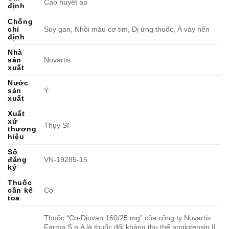
Cao huyết áp
định
Chống
chỉ
Suy gan, Nhồi máu cơ tim, Dị ứng thuốc, Á vảy nến
định
Nhà
sản
Novartis
xuất
Nước
sản
Ý
xuất
Xuất
xứ
Thụy Sĩ
thương
hiệu
Số
đăng
VN-19285-15
ký
Thuốc
cần kê
Có
toa
Thuốc “Co-Diovan 160/25 mg” của công ty Novartis
Farma S.p.A là thuốc đối kháng thụ thể angiotensin II