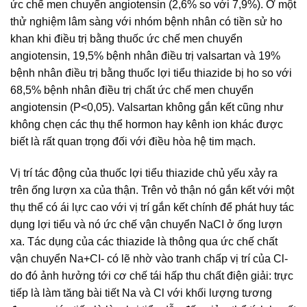
ức chế men chuyển angiotensin (2,6% so với 7,9%). Ở một
thử nghiệm lâm sàng với nhóm bệnh nhân có tiền sử ho
khan khi điều trị bằng thuốc ức chế men chuyển
angiotensin, 19,5% bệnh nhân điều trị valsartan và 19%
bệnh nhân điều trị bằng thuốc lợi tiểu thiazide bị ho so với
68,5% bệnh nhân điều trị chất ức chế men chuyển
angiotensin (P<0,05). Valsartan không gắn kết cũng như
không chẹn các thụ thể hormon hay kênh ion khác được
biết là rất quan trọng đối với điều hòa hệ tim mạch.
Vị trí tác động của thuốc lợi tiểu thiazide chủ yếu xảy ra
trên ống lượn xa của thận. Trên vỏ thận nó gắn kết với một
thụ thể có ái lực cao với vị trí gắn kết chính để phát huy tác
dụng lợi tiểu và nó ức chế vận chuyển NaCI ở ống lượn
xa. Tác dụng của các thiazide là thông qua ức chế chất
vận chuyển Na+CI- có lẽ nhờ vào tranh chấp vị trí của Cl-
do đó ảnh hưởng tới cơ chế tái hấp thu chất điện giải: trực
tiếp là làm tăng bài tiết Na và Cl với khối lượng tương