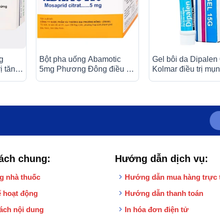
g
Bột pha uống Abamotic
Gel bôi da Dipalen
ị tăng
5mg Phương Đông điều trị
Kolmar điều trị mụn
 x 10
các triệu chứng tiêu hóa,
viêm dạ dày (30 gói x 0,5g)
ách chung:
Hướng dẫn dịch vụ:
g nhà thuốc
Hướng dẫn mua hàng trực 
 hoạt động
Hướng dẫn thanh toán
ách nội dung
In hóa đơn điện tử