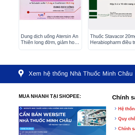
Dung dịch uống Atersin An
Thuốc Stavacor 20m
Thiên long đờm, giảm ho
Herabiopharm điều tr
do hen phế quản, viêm phế
cholesterol máu (3 vỉ
quản (30 ống x 5ml)
viên)
Xem hệ thống Nhà Thuốc Minh Châu
MUA NHANH TẠI SHOPEE:
Chính s
Hệ thốn
Quy chế
Chính s