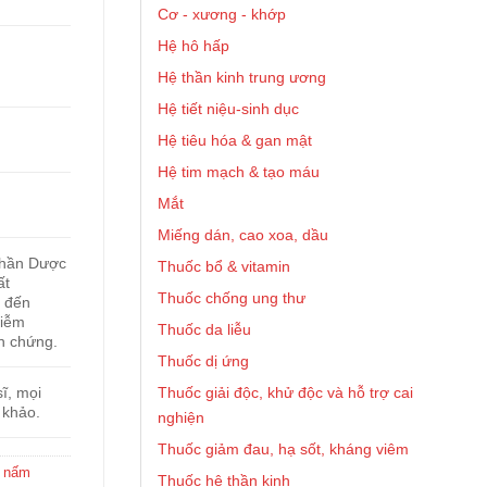
Cơ - xương - khớp
Hệ hô hấp
Hệ thần kinh trung ương
Hệ tiết niệu-sinh dục
Hệ tiêu hóa & gan mật
Hệ tim mạch & tạo máu
Mắt
Miếng dán, cao xoa, dầu
phần Dược
Thuốc bổ & vitamin
ất
Thuốc chống ung thư
ẹ đến
hiễm
Thuốc da liễu
n chứng.
Thuốc dị ứng
Thuốc giải độc, khử độc và hỗ trợ cai
ĩ, mọi
 khảo.
nghiện
Thuốc giảm đau, hạ sốt, kháng viêm
g nấm
Thuốc hệ thần kinh