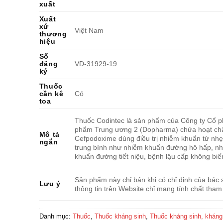
xuất
Xuất
xứ
Việt Nam
thương
hiệu
Số
đăng
VD-31929-19
ký
Thuốc
cần kê
Có
toa
Thuốc Codintec là sản phẩm của Công ty Cổ 
phẩm Trung ương 2 (Dopharma) chứa hoạt ch
Mô tả
Cefpodoxime dùng điều trị nhiễm khuẩn từ nh
ngắn
trung bình như nhiễm khuẩn đường hô hấp, n
khuẩn đường tiết niệu, bệnh lậu cấp không biế
Sản phẩm này chỉ bán khi có chỉ định của bác s
Lưu ý
thông tin trên Website chỉ mang tính chất tham
Danh mục:
Thuốc
,
Thuốc kháng sinh
,
Thuốc kháng sinh, khán