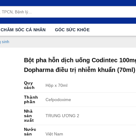
CHĂM SÓC CÁ NHÂN
GÓC SỨC KHỎE
 sinh
Bột pha hỗn dịch uống Codintec 100m
Dopharma điều trị nhiễm khuẩn (70ml)
Quy
Hộp x 70ml
cách
Thành
Cefpodoxime
phần
Nhà
sản
TRUNG ƯƠNG 2
xuất
Nước
sản
Việt Nam