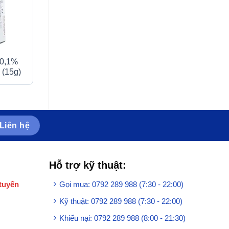
 0,1%
Thuốc A.T fexofenadin
Thuốc 5-Fluorour
 (15g)
60mg/10ml An Thiên điều
Novartis điều trị 
trị triệu chứng viêm mũi dị
trong nhiều loại 
ứng theo mùa (30 ống x
(10ml)
10ml)
Liên hệ
Hỗ trợ kỹ thuật:
tuyến
Gọi mua: 0792 289 988 (7:30 - 22:00)
Kỹ thuật: 0792 289 988 (7:30 - 22:00)
Khiếu nại: 0792 289 988 (8:00 - 21:30)