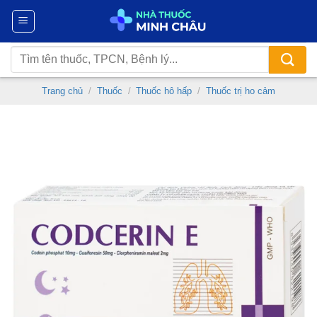
Chuyển
đến
nội
Tìm
dung
kiếm:
Trang chủ
/
Thuốc
/
Thuốc hô hấp
/
Thuốc trị ho cảm