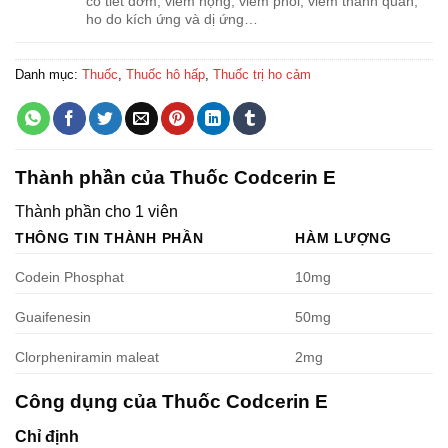
có tiết đờm, viêm họng, viêm phổi, viêm thanh quản,
ho do kích ứng và dị ứng…
Danh mục:
Thuốc
,
Thuốc hô hấp
,
Thuốc trị ho cảm
Thành phần của Thuốc Codcerin E
Thành phần cho 1 viên
THÔNG TIN THÀNH PHẦN
HÀM LƯỢNG
Codein Phosphat
10mg
Guaifenesin
50mg
Clorpheniramin maleat
2mg
Công dụng của Thuốc Codcerin E
Chỉ định