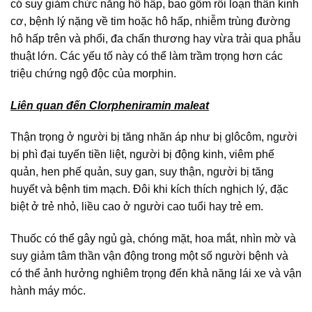
có suy giảm chức năng hô hấp, bao gồm rối loạn thần kinh
cơ, bệnh lý nặng về tim hoặc hô hấp, nhiễm trùng đường
hô hấp trên và phổi, đa chấn thương hay vừa trải qua phẫu
thuật lớn. Các yếu tố này có thể làm trầm trọng hơn các
triệu chứng ngộ độc của morphin.
Liên quan đến Clorpheniramin maleat
Thận trọng ở người bị tăng nhãn áp như bị glôcôm, người
bị phì đại tuyến tiền liệt, người bị động kinh, viêm phế
quản, hen phế quản, suy gan, suy thận, người bị tăng
huyết và bệnh tim mạch. Đôi khi kích thích nghịch lý, đặc
biệt ở trẻ nhỏ, liều cao ở người cao tuổi hay trẻ em.
Thuốc có thể gây ngủ gà, chóng mặt, hoa mắt, nhìn mờ và
suy giảm tâm thần vận động trong một số người bệnh và
có thể ảnh hưởng nghiêm trọng đến khả năng lái xe và vận
hành máy móc.