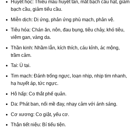
Huyết học: Thiếu máu huyết tán, mắt bạch cầu hạt, giảm
bạch cầu, giảm tiểu cầu.
Miễn dịch: Dị ứng, phản ứng phù mạch, phản vệ.
Tiêu hóa: Chán ăn, nôn, đau bụng, tiêu chảy, khó tiêu,
viêm gan, vàng da.
Thần kinh: Nhầm lẫn, kích thích, cáu kỉnh, ác mộng,
trầm cảm.
Tai: Ù tại.
Tim mạch: Đánh trống ngực, loạn nhịp, nhịp tim nhanh,
hạ huyết áp, tức ngực.
Hô hấp: Co thắt phế quản.
Da: Phát ban, nổi mề đay, nhạy cảm với ánh sáng.
Cơ xương: Co giật, yếu cơ.
Thận tiết niệu: Bí tiểu tiện.