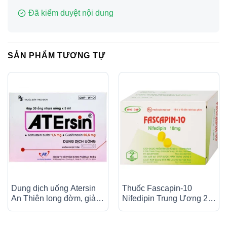
Đã kiểm duyệt nội dung
SẢN PHẨM TƯƠNG TỰ
Dung dịch uống Atersin
Thuốc Fascapin-10
An Thiên long đờm, giảm
Nifedipin Trung Ương 2
ho do hen phế quản, viêm
dự phòng đau thắt ngực,
phế quản (30 ống x 5ml)
cao huyết áp (10 vỉ x 10