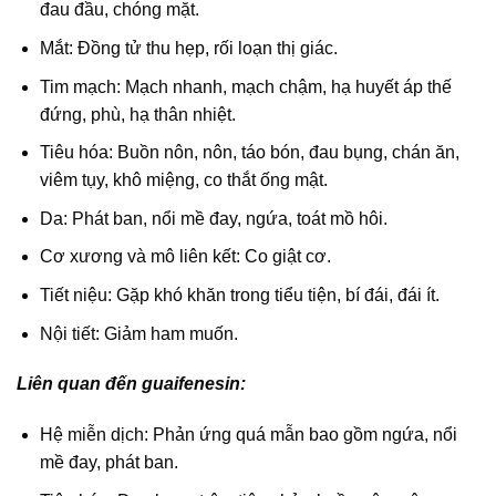
đau đầu, chóng mặt.
Mắt: Đồng tử thu hẹp, rối loạn thị giác.
Tim mạch: Mạch nhanh, mạch chậm, hạ huyết áp thế
đứng, phù, hạ thân nhiệt.
Tiêu hóa: Buồn nôn, nôn, táo bón, đau bụng, chán ăn,
viêm tụy, khô miệng, co thắt ống mật.
Da: Phát ban, nổi mề đay, ngứa, toát mồ hôi.
Cơ xương và mô liên kết: Co giật cơ.
Tiết niệu: Gặp khó khăn trong tiểu tiện, bí đái, đái ít.
Nội tiết: Giảm ham muốn.
Liên quan đến guaifenesin:
Hệ miễn dịch: Phản ứng quá mẫn bao gồm ngứa, nổi
mề đay, phát ban.