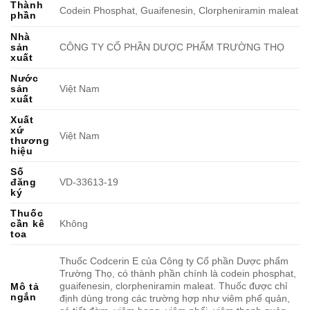
Thành
Codein Phosphat, Guaifenesin, Clorpheniramin maleat
phần
Nhà
sản
CÔNG TY CỔ PHẦN DƯỢC PHẨM TRƯỜNG THỌ
xuất
Nước
sản
Việt Nam
xuất
Xuất
xứ
Việt Nam
thương
hiệu
Số
đăng
VD-33613-19
ký
Thuốc
cần kê
Không
toa
Thuốc Codcerin E của Công ty Cổ phần Dược phẩm
Trường Thọ, có thành phần chính là codein phosphat,
guaifenesin, clorpheniramin maleat. Thuốc được chỉ
Mô tả
ngắn
định dùng trong các trường hợp như viêm phế quản,