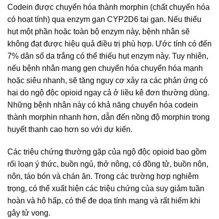
Codein được chuyển hóa thành morphin (chất chuyển hóa
có hoạt tính) qua enzym gan CYP2D6 tại gan. Nếu thiếu
hụt một phần hoặc toàn bộ enzym này, bệnh nhân sẽ
không đạt được hiệu quả điều trị phù hợp. Ước tính có đến
7% dân số da trắng có thể thiếu hụt enzym này. Tuy nhiên,
nếu bệnh nhân mang gen chuyển hóa chuyển hóa mạnh
hoặc siêu nhanh, sẽ tăng nguy cơ xảy ra các phản ứng có
hại do ngộ độc opioid ngay cả ở liều kê đơn thường dùng.
Những bệnh nhân này có khả năng chuyển hóa codein
thành morphin nhanh hơn, dẫn đến nồng độ morphin trong
huyết thanh cao hơn so với dự kiến.
Các triệu chứng thường gặp của ngộ độc opioid bao gồm
rối loạn ý thức, buồn ngủ, thở nông, có đồng tử, buồn nôn,
nôn, táo bón và chán ăn. Trong các trường hợp nghiêm
trọng, có thể xuất hiện các triệu chứng của suy giảm tuần
hoàn và hô hấp, có thể đe dọa tính mạng và rất hiếm khi
gây tử vong.