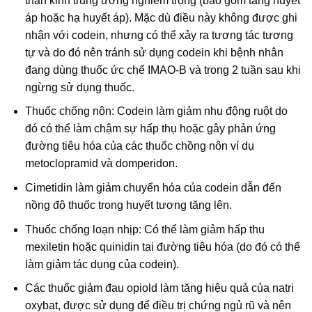
thần kinh trung ương nghiêm trọng (bao gồm tăng huyết
áp hoặc hạ huyết áp). Mặc dù điều này không được ghi
nhận với codein, nhưng có thể xảy ra tương tác tương
tự và do đó nên tránh sử dụng codein khi bệnh nhân
đang dùng thuốc ức chế IMAO-B và trong 2 tuần sau khi
ngừng sử dụng thuốc.
Thuốc chống nôn: Codein làm giảm nhu động ruột do
đó có thể làm chậm sự hấp thụ hoặc gây phản ứng
đường tiêu hóa của các thuốc chồng nôn ví dụ
metoclopramid và domperidon.
Cimetidin làm giảm chuyển hóa của codein dẫn đến
nồng độ thuốc trong huyết tương tăng lên.
Thuốc chống loạn nhịp: Có thể làm giảm hấp thu
mexiletin hoặc quinidin tại đường tiêu hóa (do đó có thể
làm giảm tác dụng của codein).
Các thuốc giảm đau opiold làm tăng hiệu quả của natri
oxybat, được sử dụng để điều trị chứng ngủ rũ và nên