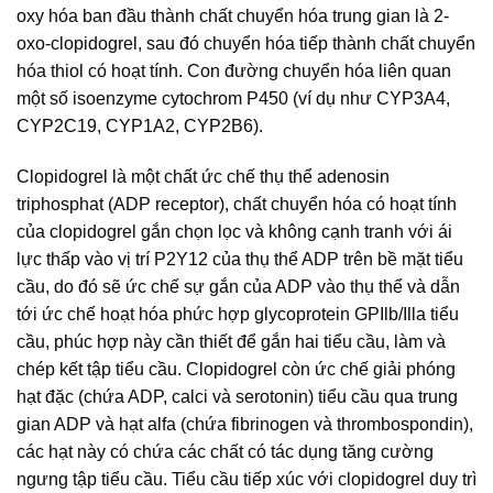
oxy hóa ban đầu thành chất chuyển hóa trung gian là 2-
oxo-clopidogrel, sau đó chuyển hóa tiếp thành chất chuyển
hóa thiol có hoạt tính. Con đường chuyển hóa liên quan
một số isoenzyme cytochrom P450 (ví dụ như CYP3A4,
CYP2C19, CYP1A2, CYP2B6).
Clopidogrel là một chất ức chế thụ thể adenosin
triphosphat (ADP receptor), chất chuyển hóa có hoạt tính
của clopidogrel gắn chọn lọc và không cạnh tranh với ái
lực thấp vào vị trí P2Y12 của thụ thể ADP trên bề mặt tiểu
cầu, do đó sẽ ức chế sự gắn của ADP vào thụ thể và dẫn
tới ức chế hoạt hóa phức hợp glycoprotein GPIlb/Illa tiểu
cầu, phúc hợp này cần thiết để gắn hai tiểu cầu, làm và
chép kết tập tiểu cầu. Clopidogrel còn ức chế giải phóng
hạt đặc (chứa ADP, calci và serotonin) tiểu cầu qua trung
gian ADP và hạt alfa (chứa fibrinogen và thrombospondin),
các hạt này có chứa các chất có tác dụng tăng cường
ngưng tập tiểu cầu. Tiểu cầu tiếp xúc với clopidogrel duy trì