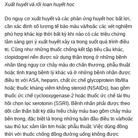
Xuất huyết và rối loạn huyết học
Do nguy cơ xuất huyết và các phản ứng huyết học bất lợi,
cần xác định số lượng tế bào máu và/hoặc các xét nghiệm
phù hợp khác kịp thời bất kỳ khi nào có các triệu chứng
lâm sàng gợi ý xuất huyết xảy ra trong suốt quá trình điều
trị. Cũng như những thuốc chống kết tập tiểu cầu khác,
clopidogrel nên được sử dụng thận trọng ở những bệnh
nhân tăng nguy cơ chảy máu do chấn thương, phẫu thuật
hoặc tình trạng bệnh lý khác và ở những bệnh nhân được
điều trị với ASA, heparin, chất ức chế glycoprotein Ilb/Illa
hoặc thuốc kháng viêm không steroid (NSAIDs), bao gồm
thuốc ức chế cyclooxygenase-2 hoặc thuốc ức chế tái thu
hồi chọn lọc serotonin (SSRI). Bệnh nhân phải được theo
dõi cẩn thận bất kỳ dấu hiệu chảy máu bao gồm chảy máu
bên trong, đặc biệt là trong những tuần đầu điều trị và/hoặc
sau thủ tục xâm lấn tim hoặc phẫu thuật. Việc dùng đồng
thời với thuốc chống đông đường uống không được