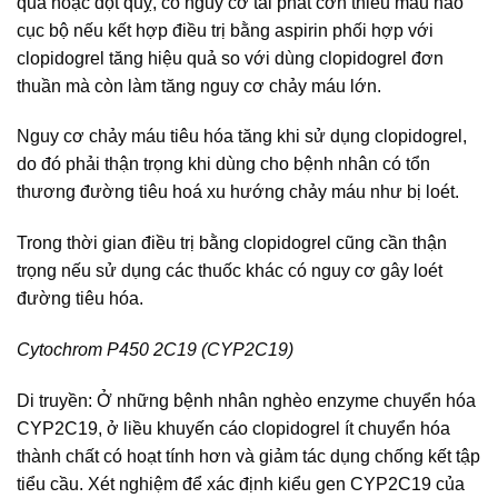
qua hoặc đột quỵ, có nguy cơ tái phát cơn thiếu máu não
cục bộ nếu kết hợp điều trị bằng aspirin phối hợp với
clopidogrel tăng hiệu quả so với dùng clopidogrel đơn
thuần mà còn làm tăng nguy cơ chảy máu lớn.
Nguy cơ chảy máu tiêu hóa tăng khi sử dụng clopidogrel,
do đó phải thận trọng khi dùng cho bệnh nhân có tổn
thương đường tiêu hoá xu hướng chảy máu như bị loét.
Trong thời gian điều trị bằng clopidogrel cũng cần thận
trọng nếu sử dụng các thuốc khác có nguy cơ gây loét
đường tiêu hóa.
Cytochrom P450 2C19 (CYP2C19)
Di truyền: Ở những bệnh nhân nghèo enzyme chuyển hóa
CYP2C19, ở liều khuyến cáo clopidogrel ít chuyển hóa
thành chất có hoạt tính hơn và giảm tác dụng chống kết tập
tiểu cầu. Xét nghiệm để xác định kiểu gen CYP2C19 của