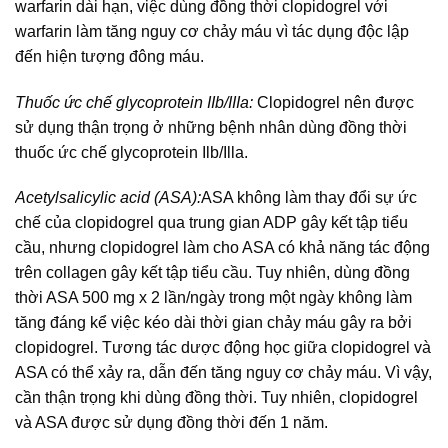
warfarin dài hạn, việc dùng đồng thời clopidogrel với
warfarin làm tăng nguy cơ chảy máu vì tác dụng độc lập
đến hiện tượng đông máu.
Thuốc ức chế glycoprotein IIb/IIIa:
Clopidogrel nên được
sử dụng thận trọng ở những bệnh nhân dùng đồng thời
thuốc ức chế glycoprotein Ilb/Illa.
Acetylsalicylic acid (ASA):
ASA không làm thay đổi sự ức
chế của clopidogrel qua trung gian ADP gây kết tập tiểu
cầu, nhưng clopidogrel làm cho ASA có khả năng tác động
trên collagen gây kết tập tiểu cầu. Tuy nhiên, dùng đồng
thời ASA 500 mg x 2 lần/ngày trong một ngày không làm
tăng đáng kể việc kéo dài thời gian chảy máu gây ra bởi
clopidogrel. Tương tác dược động học giữa clopidogrel và
ASA có thể xảy ra, dẫn đến tăng nguy cơ chảy máu. Vì vậy,
cần thận trọng khi dùng đồng thời. Tuy nhiên, clopidogrel
và ASA được sử dụng đồng thời đến 1 năm.