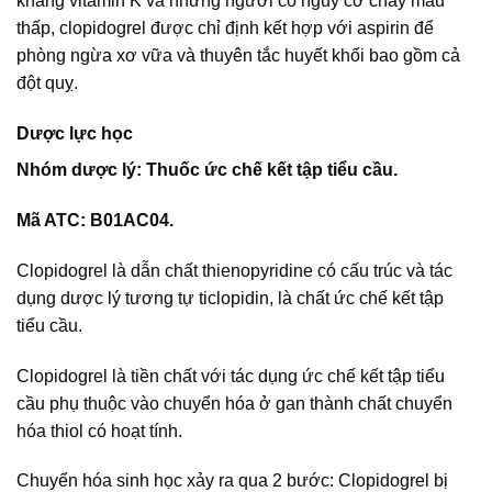
kháng vitamin K và những người có nguy cơ chảy máu
thấp, clopidogrel được chỉ định kết hợp với aspirin để
phòng ngừa xơ vữa và thuyên tắc huyết khối bao gồm cả
đột quỵ.
Dược lực học
Nhóm dược lý: Thuốc ức chế kết tập tiểu cầu.
Mã ATC: B01AC04.
Clopidogrel là dẫn chất thienopyridine có cấu trúc và tác
dụng dược lý tương tự ticlopidin, là chất ức chế kết tập
tiểu cầu.
Clopidogrel là tiền chất với tác dụng ức chế kết tập tiểu
cầu phụ thuộc vào chuyển hóa ở gan thành chất chuyển
hóa thiol có hoạt tính.
Chuyển hóa sinh học xảy ra qua 2 bước: Clopidogrel bị