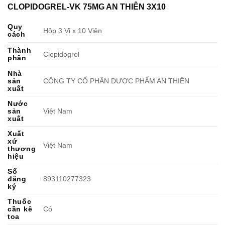
CLOPIDOGREL-VK 75MG AN THIÊN 3X10
Quy
Hộp 3 Vỉ x 10 Viên
cách
Thành
Clopidogrel
phần
Nhà
sản
CÔNG TY CỔ PHẦN DƯỢC PHẨM AN THIÊN
xuất
Nước
sản
Việt Nam
xuất
Xuất
xứ
Việt Nam
thương
hiệu
Số
đăng
893110277323
ký
Thuốc
cần kê
Có
toa