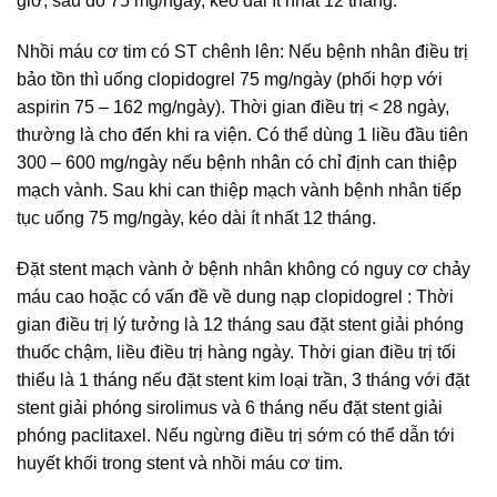
giờ, sau đó 75 mg/ngày, kéo dài ít nhất 12 tháng.
Nhồi máu cơ tim có ST chênh lên: Nếu bệnh nhân điều trị
bảo tồn thì uống clopidogrel 75 mg/ngày (phối hợp với
aspirin 75 – 162 mg/ngày). Thời gian điều trị < 28 ngày,
thường là cho đến khi ra viện. Có thể dùng 1 liều đầu tiên
300 – 600 mg/ngày nếu bệnh nhân có chỉ định can thiệp
mạch vành. Sau khi can thiệp mạch vành bệnh nhân tiếp
tục uống 75 mg/ngày, kéo dài ít nhất 12 tháng.
Đặt stent mạch vành ở bệnh nhân không có nguy cơ chảy
máu cao hoặc có vấn đề về dung nạp clopidogrel : Thời
gian điều trị lý tưởng là 12 tháng sau đặt stent giải phóng
thuốc chậm, liều điều trị hàng ngày. Thời gian điều trị tối
thiểu là 1 tháng nếu đặt stent kim loại trần, 3 tháng với đặt
stent giải phóng sirolimus và 6 tháng nếu đặt stent giải
phóng paclitaxel. Nếu ngừng điều trị sớm có thể dẫn tới
huyết khối trong stent và nhồi máu cơ tim.