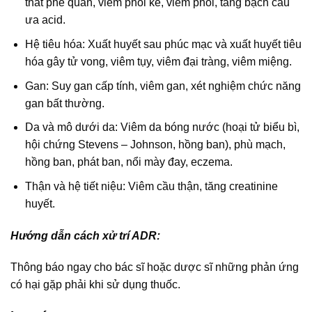
thắt phế quản, viêm phổi kẽ, viêm phổi, tăng bạch cầu
ưa acid.
Hệ tiêu hóa: Xuất huyết sau phúc mạc và xuất huyết tiêu
hóa gây tử vong, viêm tụy, viêm đại tràng, viêm miệng.
Gan: Suy gan cấp tính, viêm gan, xét nghiệm chức năng
gan bất thường.
Da và mô dưới da: Viêm da bóng nước (hoại tử biểu bì,
hội chứng Stevens – Johnson, hồng ban), phù mạch,
hồng ban, phát ban, nổi mày đay, eczema.
Thận và hệ tiết niệu: Viêm cầu thận, tăng creatinine
huyết.
Hướng dẫn cách xử trí ADR:
Thông báo ngay cho bác sĩ hoặc dược sĩ những phản ứng
có hại gặp phải khi sử dụng thuốc.