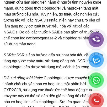
nghiên cứu lâm sàng tiến hành ở người tình nguyện khỏe
mạnh, dùng đồng thời clopidogrel và naproxen tăng mất
máu đường tiêu hóa. Tuy nhiên, do thiếu các nghiên cứu
tương tác với các NSAIDs khác, hiện nay chưa rõ liệu có
làm tăng nguy cơ xuất huyết tiêu hóa với tất cả các
NSAIDs. Do đó, các thuốc NSAIDs bao gồm cả thuốc ức
chế chọn lọc cyclooxygenase-2 và clopidogrel nên được
sử dụng thận trọng.
SSRIs:
SSRIs ảnh hưởng đến sự hoạt hóa tiểu cầu và làm
tăng nguy cơ chảy máu, sử dụng đồng thời SSRIs với
clopidogrel nên được sử dụng một cách thận trọng.
Điều trị đồng thời khác:
Clopidogrel được chuyển hóa
thành chất chuyển hóa có hoạt tính một phần bởi
CYP2C19, sử dụng các thuốc ức chế hoạt động của
enzyme này có thể sẽ dẫn đến giảm nồng độ chất chuyển
hóa có hoạt tính của clopidogrel. Sự liên quan lâm sàng