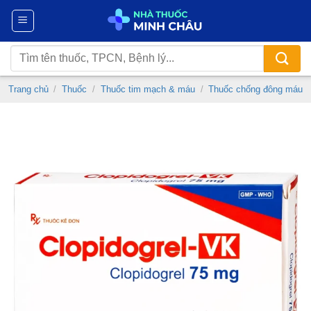
Chuyển
đến
nội
Tìm
dung
kiếm:
Trang chủ
/
Thuốc
/
Thuốc tim mạch & máu
/
Thuốc chống đông máu