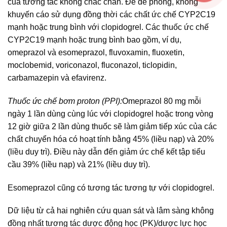
của tương tác không chắc chắn. Để đề phòng, không
khuyến cáo sử dụng đồng thời các chất ức chế CYP2C19
mạnh hoặc trung bình với clopidogrel. Các thuốc ức chế
CYP2C19 mạnh hoặc trung bình bao gồm, ví dụ,
omeprazol và esomeprazol, fluvoxamin, fluoxetin,
moclobemid, voriconazol, fluconazol, ticlopidin,
carbamazepin và efavirenz.
Thuốc ức chế bơm proton (PPI):
Omeprazol 80 mg mỗi
ngày 1 lần dùng cùng lúc với clopidogrel hoặc trong vòng
12 giờ giữa 2 lần dùng thuốc sẽ làm giảm tiếp xúc của các
chất chuyển hóa có hoạt tính bằng 45% (liều nạp) và 20%
(liều duy trì). Điều này dẫn đến giảm ức chế kết tập tiểu
cầu 39% (liều nạp) và 21% (liều duy trì).
Esomeprazol cũng có tương tác tương tự với clopidogrel.
Dữ liệu từ cả hai nghiên cứu quan sát và lâm sàng không
đồng nhất tương tác dược động học (PK)/dược lực học