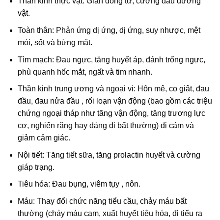
Thần kinh thực vật: Giãn đồng tử, cương đau dương
vật.
Toàn thân: Phản ứng dị ứng, dị ứng, suy nhược, mệt
mỏi, sốt và bừng mặt.
Tìm mạch: Đau ngực, tăng huyết áp, đánh trống ngực,
phù quanh hốc mắt, ngất và tim nhanh.
Thần kinh trung ương và ngoại vi: Hôn mê, co giật, đau
đầu, đau nửa đầu , rối loạn vận động (bao gồm các triệu
chứng ngoại tháp như tăng vận động, tăng trương lực
cơ, nghiến răng hay dáng đi bất thường) dị cảm và
giảm cảm giác.
Nội tiết: Tăng tiết sữa, tăng prolactin huyết và cường
giáp trạng.
Tiêu hóa: Đau bụng, viêm tụy , nôn.
Máu: Thay đổi chức năng tiểu cầu, chảy máu bất
thường (chảy máu cam, xuất huyết tiêu hóa, đi tiểu ra