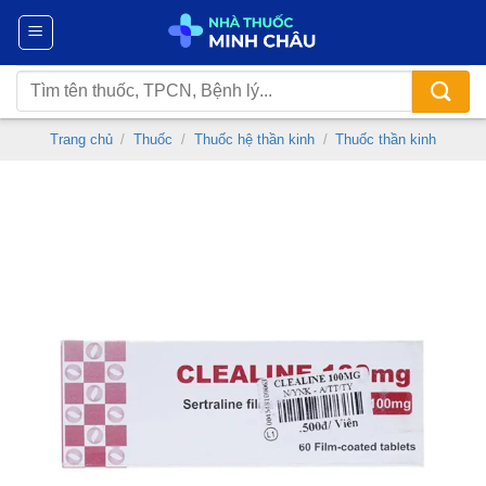
Chuyển
đến
nội
Tìm
dung
kiếm:
Trang chủ
/
Thuốc
/
Thuốc hệ thần kinh
/
Thuốc thần kinh