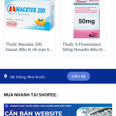
Thuốc Macetux 200
Thuốc 5-Fluorouracil
Hasan điều trị rối loạn tiết
50mg Novartis điều trị
dịch phế quản (30 gói x
giảm nhẹ trong nhiều loại
1g)
ung thư (10ml)
Liên hệ
Hệ thống Nhà thuốc
MUA NHANH TẠI SHOPEE: