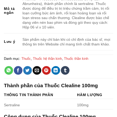
Abrunheira), thành phần chính là sertraline. Thuốc
được dùng để điều trị trị triệu chứng trầm cảm, trị rối
Mô tả
ngắn
loạn cưỡng bức ám ảnh, rối loạn hoảng loạn và rối
loạn stress sau chấn thương. Clealine được bào chế
dạng viên nén bao phim và đóng gói theo quy cách:
Hộp 06 vỉ x 10 viên.
Sản phẩm này chỉ bán khi có chỉ định của bác sĩ, mọi
Lưu ý
thông tin trên Website chỉ mang tính chất tham khảo.
Danh mục:
Thuốc
,
Thuốc hệ thần kinh
,
Thuốc thần kinh
Thành phần của Thuốc Clealine 100mg
THÔNG TIN THÀNH PHẦN
HÀM LƯỢNG
Sertraline
100mg
Công dụng của Thuốc Clealine 100mg