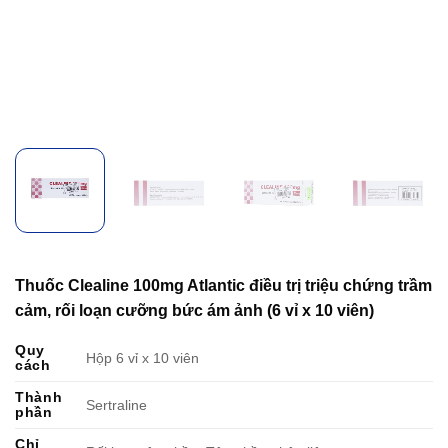
Thuốc Clealine 100mg Atlantic điều trị triệu chứng trầm
cảm, rối loạn cưỡng bức ám ảnh (6 vỉ x 10 viên)
Quy
Hộp 6 vỉ x 10 viên
cách
Thành
Sertraline
phần
Chỉ