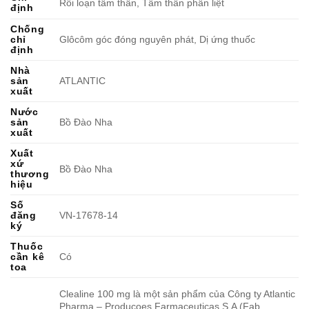
Rối loạn tâm thần, Tâm thần phân liệt
định
Chống
chỉ
Glôcôm góc đóng nguyên phát, Dị ứng thuốc
định
Nhà
sản
ATLANTIC
xuất
Nước
sản
Bồ Đào Nha
xuất
Xuất
xứ
Bồ Đào Nha
thương
hiệu
Số
đăng
VN-17678-14
ký
Thuốc
cần kê
Có
toa
Clealine 100 mg là một sản phẩm của Công ty Atlantic
Pharma – Producoes Farmaceuticas S.A (Fab.