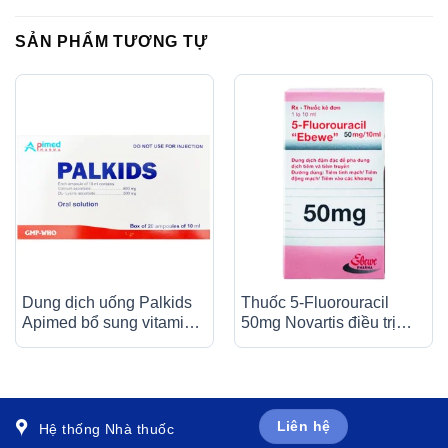
SẢN PHẨM TƯƠNG TỰ
Dung dịch uống Palkids
Thuốc 5-Fluorouracil
Apimed bổ sung vitamin,
50mg Novartis điều trị
canxi, điều trị suy nhược
giảm nhẹ trong nhiều loại
cơ thể (20 ống x 10ml)
ung thư (10ml)
Liên hệ
Hệ thống Nhà thuốc