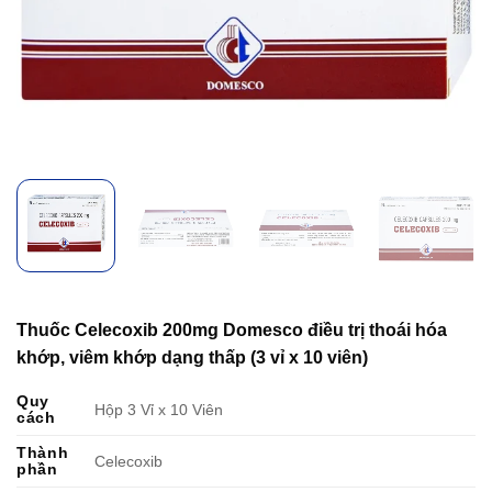
Thuốc Celecoxib 200mg Domesco điều trị thoái hóa
khớp, viêm khớp dạng thấp (3 vỉ x 10 viên)
Quy
Hộp 3 Vỉ x 10 Viên
cách
Thành
Celecoxib
phần