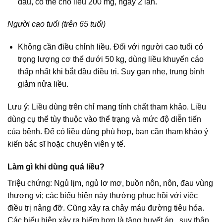
đau, có thể cho liều 200 mg, ngày 2 lần.
Người cao tuổi (trên 65 tuổi)
Không cần điều chỉnh liều. Đối với người cao tuổi có
trọng lượng cơ thể dưới 50 kg, dùng liều khuyến cáo
thấp nhất khi bắt đầu điều trị. Suy gan nhẹ, trung bình
giảm nửa liều.
Lưu ý: Liều dùng trên chỉ mang tính chất tham khảo. Liều
dùng cụ thể tùy thuộc vào thể trạng và mức độ diễn tiến
của bệnh. Để có liều dùng phù hợp, bạn cần tham khảo ý
kiến bác sĩ hoặc chuyên viên y tế.
Làm gì khi dùng quá liều?
Triệu chứng: Ngủ lịm, ngủ lơ mơ, buồn nôn, nôn, đau vùng
thượng vị; các biểu hiện này thường phục hồi với việc
điều trị nâng đỡ. Cũng xảy ra chảy máu đường tiêu hóa.
Các biểu hiện xảy ra hiếm hơn là tăng huyết áp , suy thận