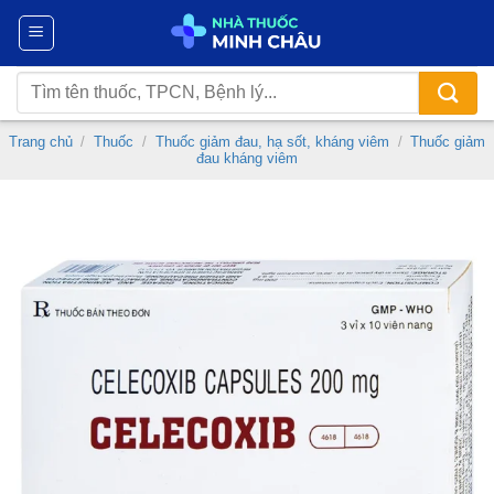
Chuyển
đến
nội
Tìm
dung
kiếm:
Trang chủ
/
Thuốc
/
Thuốc giảm đau, hạ sốt, kháng viêm
/
Thuốc giảm
đau kháng viêm