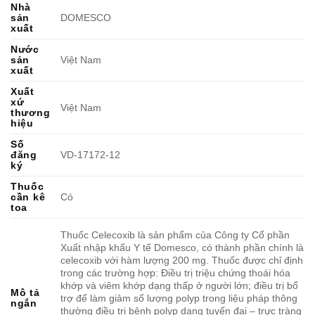
Nhà
sản
DOMESCO
xuất
Nước
sản
Việt Nam
xuất
Xuất
xứ
Việt Nam
thương
hiệu
Số
đăng
VD-17172-12
ký
Thuốc
cần kê
Có
toa
Thuốc Celecoxib là sản phẩm của Công ty Cổ phần
Xuất nhập khẩu Y tế Domesco, có thành phần chính là
celecoxib với hàm lượng 200 mg. Thuốc được chỉ định
trong các trường hợp: Điều trị triệu chứng thoái hóa
khớp và viêm khớp dạng thấp ở người lớn; điều trị bổ
Mô tả
trợ để làm giảm số lượng polyp trong liệu pháp thông
ngắn
thường điều trị bệnh polyp dạng tuyến đại – trực tràng