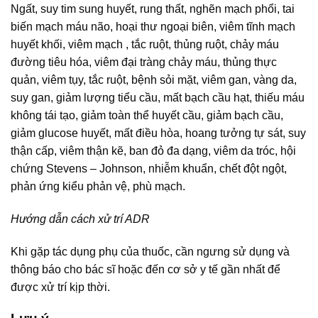
Ngất, suy tim sung huyết, rung thất, nghẽn mạch phổi, tai
biến mạch máu não, hoại thư ngoại biên, viêm tĩnh mạch
huyết khối, viêm mạch , tắc ruột, thủng ruột, chảy máu
đường tiêu hóa, viêm đại tràng chảy máu, thủng thực
quản, viêm tụy, tắc ruột, bệnh sỏi mặt, viêm gan, vàng da,
suy gan, giảm lượng tiểu cầu, mất bạch cầu hạt, thiếu máu
không tái tạo, giảm toàn thể huyết cầu, giảm bạch cầu,
giảm glucose huyết, mất điều hòa, hoang tưởng tự sát, suy
thận cấp, viêm thận kẽ, ban đỏ đa dạng, viêm da tróc, hội
chứng Stevens – Johnson, nhiễm khuẩn, chết đột ngột,
phản ứng kiểu phản vệ, phù mạch.
Hướng dẫn cách xử trí ADR
Khi gặp tác dụng phụ của thuốc, cần ngưng sử dụng và
thông báo cho bác sĩ hoặc đến cơ sở y tế gần nhất để
được xử trí kịp thời.