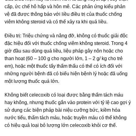
cấp, ức chế hô hấp và hôn mê. Các phản ứng kiểu phản
vệ đã được thông báo với liều điều trị của thuốc chống
viêm không steroid và có thể xảy ra khi quá liều.
Điều trị: Triệu chứng và nâng đỡ, không có thuốc giải độc
đặc hiệu đối với thuốc chống viêm không steroid. Trong 4
giờ đầu sau dùng quá liều, liệu pháp gây nôn hoặc cho
than hoạt (60 – 100 g cho người lớn, 1 – 2 g/ kg cho trẻ
em), hoặc một thuốc tẩy thẩm thấu có thể có ích đối với
những người bệnh đã có biểu hiện bệnh lý hoặc đã uống
một lượng thuốc quá lớn.
Không biết celecoxib có loại được bằng thẩm tách máu
hay không, nhưng thuốc gắn vào protein với tỷ lệ cao gợi ý
sử dụng các biện pháp bài niệu cưỡng bức, kiềm hóa
nước tiểu, thẩm tách máu, hoặc truyền máu có thể không
có hiệu quả loại bỏ lượng lớn celecoxib khỏi cơ thể.