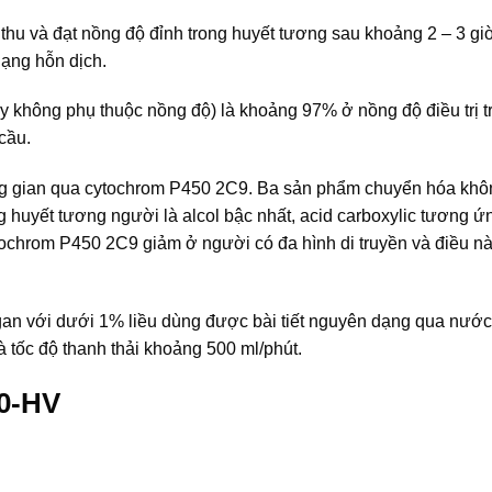
thu và đạt nồng độ đỉnh trong huyết tương sau khoảng 2 – 3 gi
ạng hỗn dịch.
này không phụ thuộc nồng độ) là khoảng 97% ở nồng độ điều trị t
cầu.
g gian qua cytochrom P450 2C9. Ba sản phẩm chuyển hóa khôn
uyết tương người là alcol bậc nhất, acid carboxylic tương ứ
ytochrom P450 2C9 giảm ở người có đa hình di truyền và điều n
gan với dưới 1% liều dùng được bài tiết nguyên dạng qua nước 
và tốc độ thanh thải khoảng 500 ml/phút.
0-HV