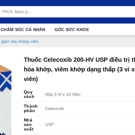
CHĂM SÓC CÁ NHÂN
GÓC SỨC KHỎE
 giảm đau kháng viêm
Thuốc Celecoxib 200-HV USP điều trị t
hóa khớp, viêm khớp dạng thấp (3 vỉ x
viên)
Quy
Hộp 3 Vỉ x 10 Viên
cách
Thành
Celecoxib
phần
Nhà
sản
USP
xuất