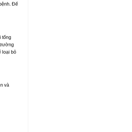
 bệnh. Để
i tổng
 trường
 loại bỏ
ên và