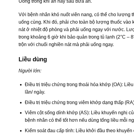
Uống trong khi ăn hay sau bữa ăn.
Với bệnh nhân khó nuốt viên nang, có thể cho lượng th
uống cùng. Khi đó, phải cho toàn bộ lượng thuốc vào 
nát ở nhiệt độ phòng và phải uống ngay với nước. Lượ
trong khoảng 6 giờ khi bảo quản trong tủ lạnh (2°C –
trộn với chuối nghiền nát mà phải uống ngay.
Liều dùng
Người lớn:
Điều trị triệu chứng trong thoái hóa khớp (OA): Li
lần/ ngày.
Điều trị triệu chứng trong viêm khớp dạng thấp (RA
Viêm cột sống dính khớp (AS): Liều khuyến nghị củ
bệnh nhân có thể tốt hơn nếu dùng tổng liều mỗi n
Kiểm soát đau cấp tính: Liều khởi đầu theo khuyến