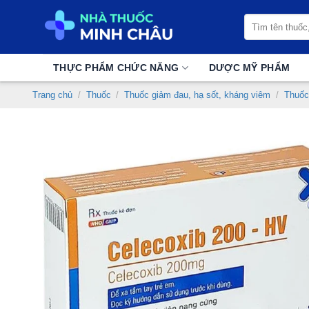
Chuyển
Tìm
đến
kiếm:
nội
dung
THỰC PHẨM CHỨC NĂNG
DƯỢC MỸ PHẨM
Trang chủ
/
Thuốc
/
Thuốc giảm đau, hạ sốt, kháng viêm
/
Thuốc