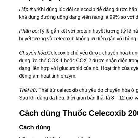
Hấp thu:
Khi dùng lúc đói celecoxib dễ dàng được hấp 
khả dụng đường uống dạng viên nang là 99% so với d
Phân bố:
Tỷ lệ gắn kết với protein huyết tương (tỷ lệ 
huyết tương và celecoxib không ưu tiên gắn với hồng 
Chuyển hóa:
Celecoxib chủ yếu được chuyển hóa trun
dụng ức chế COX-1 hoặc COX-2 được nhận diện trong h
dạng liên hợp với glucuronid của nó. Hoạt tính của c
đến giảm hoạt tính enzym.
Thải trừ:
Thải trừ celecoxib chủ yếu do chuyển hóa ở 
Sau khi dùng đa liều, thời gian bán thải là 8 – 12 giờ 
Cách dùng Thuốc Celecoxib 20
Cách dùng