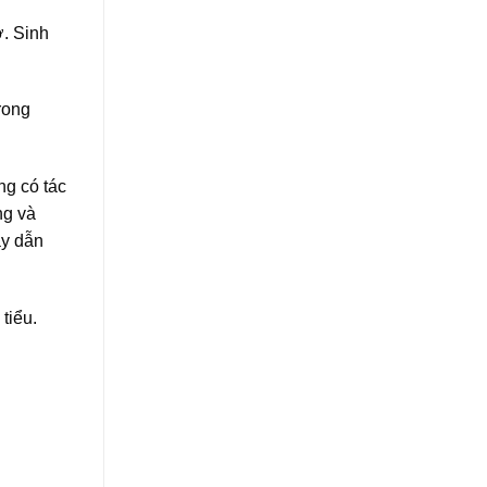
ờ. Sinh
rong
g có tác
ng và
ày dẫn
tiểu.