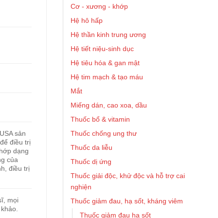
Cơ - xương - khớp
Hệ hô hấp
Hệ thần kinh trung ương
Hệ tiết niệu-sinh dục
Hệ tiêu hóa & gan mật
Hệ tim mạch & tạo máu
Mắt
Miếng dán, cao xoa, dầu
Thuốc bổ & vitamin
Thuốc chống ung thư
 USA sản
ể điều trị
Thuốc da liễu
khớp dạng
ng của
Thuốc dị ứng
, điều trị
Thuốc giải độc, khử độc và hỗ trợ cai
nghiện
ĩ, mọi
Thuốc giảm đau, hạ sốt, kháng viêm
 khảo.
Thuốc giảm đau hạ sốt