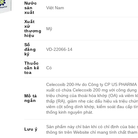
Nước
sản
Việt Nam
xuất
Xuất
xứ
Mỹ
thương
hiệu
Số
đăng
VD-22066-14
ký
Thuốc
cần kê
Có
toa
Celecoxib 200-Hv do Công ty CP US PHARMA
xuất có chứa Celecoxib 200 mg với công dụng đ
triệu chứng của thoái hóa khớp (OA) và viêm 
Mô tả
ngắn
thấp (RA), giảm nhẹ các dấu hiệu và triệu chứ
viêm cột sống dính khớp, kiểm soát đau cấp tính
thống kinh nguyên phát.
Sản phẩm này chỉ bán khi có chỉ định của bác s
Lưu ý
thông tin trên Website chỉ mang tính chất tham