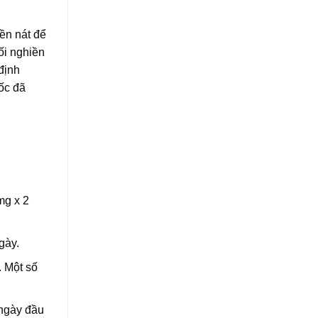
ền nát để
ối nghiền
định
ốc đã
mg x 2
gày.
. Một số
 ngày đầu