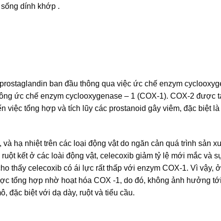
 sống dính khớp .
 prostaglandin ban đầu thông qua việc ức chế enzym cyclooxy
 không ức chế enzym cyclooxygenase – 1 (COX-1). COX-2 được t
việc tổng hợp và tích lũy các prostanoid gây viêm, đặc biệt là
và hạ nhiệt trên các loại động vật do ngăn cản quá trình sản xu
uột kết ở các loài động vật, celecoxib giảm tỷ lệ mới mắc và 
cho thấy celecoxib có ái lực rất thấp với enzym COX-1. Vì vậy, ở
 được tổng hợp nhờ hoạt hóa COX -1, do đó, không ảnh hưởng tớ
 đặc biệt với dạ dày, ruột và tiểu cầu.