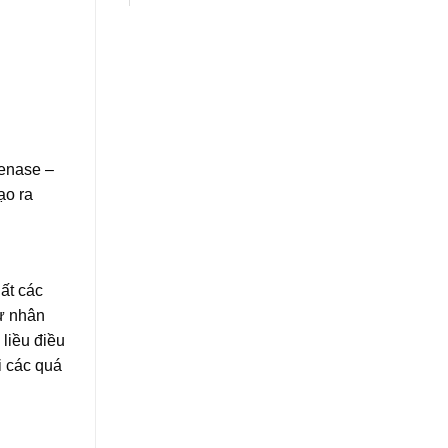
genase –
ạo ra
ất các
sự nhân
 liều điều
i các quá