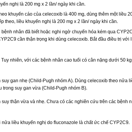
huyến nghị là 200 mg x 2 lần/ ngày khi cần.
 theo khuyến cáo của celecoxib là 400 mg, dùng thêm một liều 
ếp theo, liều khuyến nghị là 200 mg x 2 lần/ ngày khi cần.
bệnh nhân đã biết hoặc nghi ngờ chuyển hóa kém qua CYP2
CYP2C9 cần thận trọng khi dùng celecoxib. Bắt đầu điều trị với 
 Tuy nhiên, với các bệnh nhân cao tuổi có cân nặng dưới 50 kg
n suy gan nhẹ (Child-Pugh nhóm A). Dùng celecoxib theo nửa l
u trong suy gan vừa (Child-Pugh nhóm B).
n suy thận vừa và nhẹ. Chưa có các nghiên cứu trên các bệnh 
i nửa liều khuyến nghị do fluconazole là chất ức chế CYP2C9.