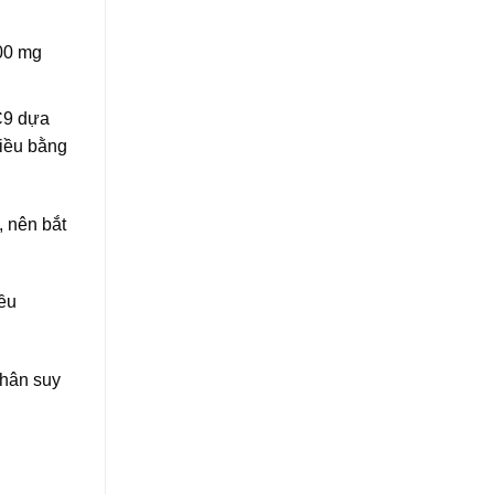
200 mg
C9 dựa
liều bằng
, nên bắt
iều
nhân suy