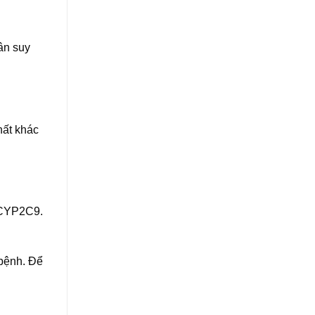
ân suy
hất khác
ế CYP2C9.
 bệnh. Để