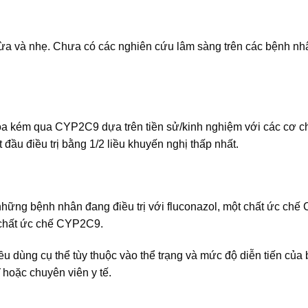
vừa và nhẹ. Chưa có các nghiên cứu lâm sàng trên các bệnh nh
a kém qua CYP2C9 dựa trên tiền sử/kinh nghiệm với các cơ c
đầu điều trị bằng 1/2 liều khuyến nghị thấp nhất.
những bệnh nhân đang điều trị với fluconazol, một chất ức ch
c chất ức chế CYP2C9.
iều dùng cụ thể tùy thuộc vào thể trạng và mức độ diễn tiến của
 hoặc chuyên viên y tế.