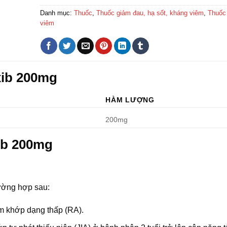
Danh mục:
Thuốc
,
Thuốc giảm đau, hạ sốt, kháng viêm
,
Thuốc
viêm
xib 200mg
HÀM LƯỢNG
200mg
ib 200mg
ường hợp sau:
êm khớp dạng thấp (RA).