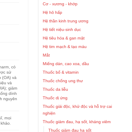
Cơ - xương - khớp
Hệ hô hấp
Hệ thần kinh trung ương
Hệ tiết niệu-sinh dục
Hệ tiêu hóa & gan mật
Hệ tim mạch & tạo máu
Mắt
Miếng dán, cao xoa, dầu
harm, có
Thuốc bổ & vitamin
ược sử
p (OA) và
Thuốc chống ung thư
iệu và
JIA); giảm
Thuốc da liễu
sống dính
Thuốc dị ứng
inh nguyên
Thuốc giải độc, khử độc và hỗ trợ cai
nghiện
ĩ, mọi
Thuốc giảm đau, hạ sốt, kháng viêm
 khảo.
Thuốc giảm đau hạ sốt