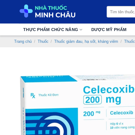
Chuyển
Tìm
đến
kiếm:
nội
dung
THỰC PHẨM CHỨC NĂNG
DƯỢC MỸ PHẨM
Trang chủ
/
Thuốc
/
Thuốc giảm đau, hạ sốt, kháng viêm
/
Thuốc