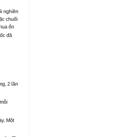
ối nghiền
ặc chuối
chua ổn
uốc đã
mg, 2 lần
 mỗi
ày. Một