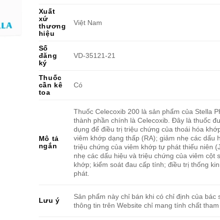
Xuất
xứ
Việt Nam
thương
hiệu
Số
đăng
VD-35121-21
ký
Thuốc
cần kê
Có
toa
Thuốc Celecoxib 200 là sản phẩm của Stella P
thành phần chính là Celecoxib. Đây là thuốc đ
dụng để điều trị triệu chứng của thoái hóa khớ
viêm khớp dạng thấp (RA); giảm nhẹ các dấu h
Mô tả
ngắn
triệu chứng của viêm khớp tự phát thiếu niên (
nhẹ các dấu hiệu và triệu chứng của viêm cột 
khớp; kiểm soát đau cấp tính; điều trị thống k
phát.
Sản phẩm này chỉ bán khi có chỉ định của bác s
Lưu ý
thông tin trên Website chỉ mang tính chất tham