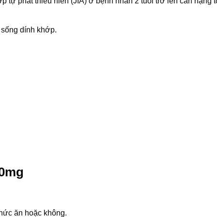
tự phát thiếu niên (JIA) ở bệnh nhân 2 tuổi trở lên cân nặng tố
 sống dính khớp.
00mg
hức ăn hoặc không.