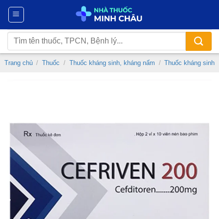
Chuyển
đến
nội
Tìm
dung
kiếm:
Trang chủ
/
Thuốc
/
Thuốc kháng sinh, kháng nấm
/
Thuốc kháng sinh