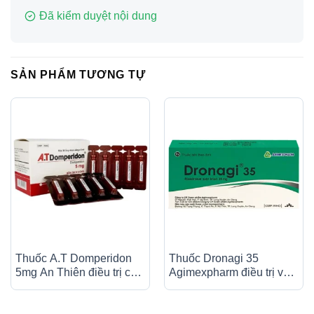
Đã kiểm duyệt nội dung
SẢN PHẨM TƯƠNG TỰ
Thuốc A.T Domperidon
Thuốc Dronagi 35
5mg An Thiên điều trị các
Agimexpharm điều trị và
trường hợp buồn nôn và
ngăn ngừa bệnh loãng
nôn (30 ống)
xương (1 vỉ x 4 viên)