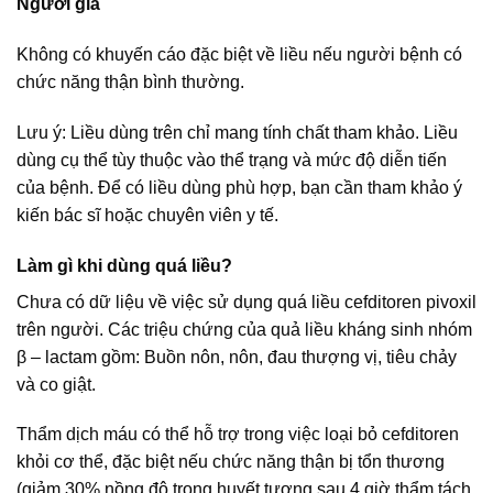
Người già
Không có khuyến cáo đặc biệt về liều nếu người bệnh có
chức năng thận bình thường.
Lưu ý: Liều dùng trên chỉ mang tính chất tham khảo. Liều
dùng cụ thể tùy thuộc vào thể trạng và mức độ diễn tiến
của bệnh. Để có liều dùng phù hợp, bạn cần tham khảo ý
kiến bác sĩ hoặc chuyên viên y tế.
Làm gì khi dùng quá liều?
Chưa có dữ liệu về việc sử dụng quá liều cefditoren pivoxil
trên người. Các triệu chứng của quả liều kháng sinh nhóm
β – lactam gồm: Buồn nôn, nôn, đau thượng vị, tiêu chảy
và co giật.
Thẩm dịch máu có thể hỗ trợ trong việc loại bỏ cefditoren
khỏi cơ thể, đặc biệt nếu chức năng thận bị tổn thương
(giảm 30% nồng độ trong huyết tương sau 4 giờ thẩm tách