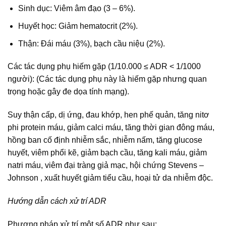
Sinh dục: Viêm âm đạo (3 – 6%).
Huyết học: Giảm hematocrit (2%).
Thận: Đái máu (3%), bạch cầu niệu (2%).
Các tác dụng phụ hiếm gặp (1/10.000 ≤ ADR < 1/1000
người): (Các tác dụng phụ này là hiếm gặp nhưng quan
trọng hoặc gây đe dọa tính mạng).
Suy thận cấp, dị ứng, đau khớp, hen phế quản, tăng nitơ
phi protein máu, giảm calci máu, tăng thời gian đông máu,
hồng ban cố định nhiễm sắc, nhiễm nấm, tăng glucose
huyết, viêm phổi kẽ, giảm bạch cầu, tăng kali máu, giảm
natri máu, viêm đại tràng giả mạc, hội chứng Stevens –
Johnson , xuất huyết giảm tiểu cầu, hoại tử da nhiễm độc.
Hướng dẫn cách xử trí ADR
Phương pháp xử trí một số ADR như sau: