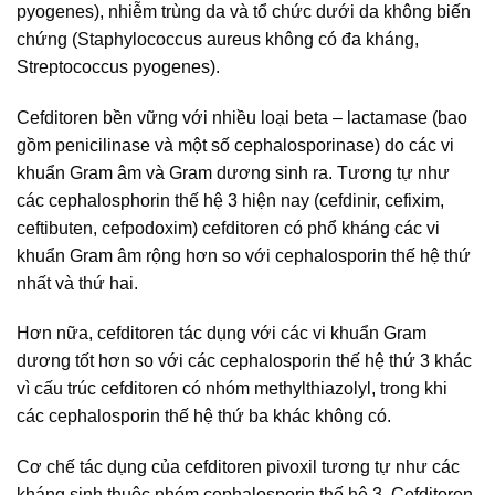
pyogenes), nhiễm trùng da và tổ chức dưới da không biến
chứng (Staphylococcus aureus không có đa kháng,
Streptococcus pyogenes).
Cefditoren bền vững với nhiều loại beta – lactamase (bao
gồm penicilinase và một số cephalosporinase) do các vi
khuẩn Gram âm và Gram dương sinh ra. Tương tự như
các cephalosphorin thế hệ 3 hiện nay (cefdinir, cefixim,
ceftibuten, cefpodoxim) cefditoren có phổ kháng các vi
khuẩn Gram âm rộng hơn so với cephalosporin thế hệ thứ
nhất và thứ hai.
Hơn nữa, cefditoren tác dụng với các vi khuẩn Gram
dương tốt hơn so với các cephalosporin thế hệ thứ 3 khác
vì cấu trúc cefditoren có nhóm methylthiazolyl, trong khi
các cephalosporin thế hệ thứ ba khác không có.
Cơ chế tác dụng của cefditoren pivoxil tương tự như các
kháng sinh thuộc nhóm cephalosporin thế hệ 3. Cefditoren