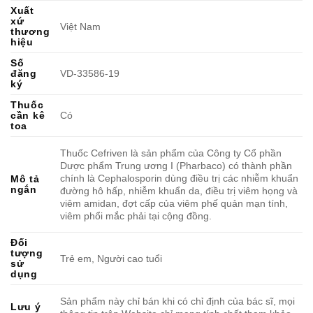
Xuất
xứ
Việt Nam
thương
hiệu
Số
đăng
VD-33586-19
ký
Thuốc
cần kê
Có
toa
Thuốc Cefriven là sản phẩm của Công ty Cổ phần
Dược phẩm Trung ương I (Pharbaco) có thành phần
chính là Cephalosporin dùng điều trị các nhiễm khuẩn
Mô tả
ngắn
đường hô hấp, nhiễm khuẩn da, điều trị viêm họng và
viêm amidan, đợt cấp của viêm phế quản mạn tính,
viêm phổi mắc phải tại cộng đồng.
Đối
tượng
Trẻ em, Người cao tuổi
sử
dụng
Sản phẩm này chỉ bán khi có chỉ định của bác sĩ, mọi
Lưu ý