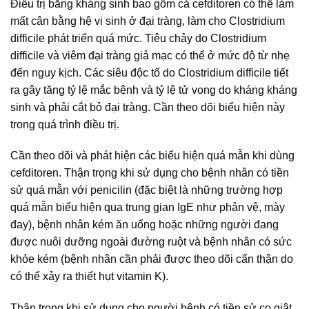
Điều trị bằng kháng sinh bao gồm cả cefditoren có thể làm
mất cân bằng hệ vi sinh ở đại tràng, làm cho Clostridium
difficile phát triển quá mức. Tiêu chảy do Clostridium
difficile và viêm đại tràng giả mạc có thể ở mức độ từ nhẹ
đến nguy kịch. Các siêu độc tố do Clostridium difficile tiết
ra gây tăng tỷ lệ mắc bệnh và tỷ lệ tử vong do kháng kháng
sinh và phải cắt bỏ đại tràng. Cần theo dõi biểu hiện này
trong quá trình điều trị.
Cần theo dõi và phát hiện các biểu hiện quá mẫn khi dùng
cefditoren. Thận trọng khi sử dụng cho bệnh nhân có tiền
sử quá mẫn với penicilin (đặc biệt là những trường hợp
quá mẫn biểu hiện qua trung gian IgE như phản vệ, mày
đay), bệnh nhân kém ăn uống hoặc những người đang
được nuôi dưỡng ngoài đường ruột và bệnh nhân có sức
khỏe kém (bệnh nhân cần phải được theo dõi cẩn thận do
có thể xảy ra thiết hụt vitamin K).
Thận trọng khi sử dụng cho người bệnh có tiền sử co giật ,