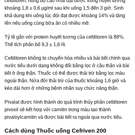
cefditoren, nồng độ cao nhất đạt được trong huyết tương
khoảng 1,8 ± 0,6 µg/ml sau khi uống 1,5 đến 3 giờ. Sinh
khả dụng khi uống lúc đói đạt được khoảng 14% và tăng
lên nếu uống cùng bữa ăn có nhiều mỡ.
Tỷ lệ gắn với protein huyết tương của cefditoren là 88%.
Thể tích phân bố 9,3 ± 1,6 lít.
Cefditoren không bị chuyển hóa nhiều và bài tiết chính qua
nước tiểu dưới dạng không đổi bằng lọc ở cầu thận và bài
tiết ở ống thận. Thuốc có thể được thải trừ bằng lọc máu
ngoài thận. Nửa đời thải trừ của thuốc khoảng 1,6 giờ và
kéo dài hơn ở những bệnh nhân suy chức năng thận.
Pivalat được hình thành do quá trình thủy phân cefditoren
pivoxil sẽ kết hợp với carnitin trong máu tạo thành
pivaloylcarnitin và được bài tiết ra ngoài qua nước tiểu.
Cách dùng Thuốc uống Cefriven 200