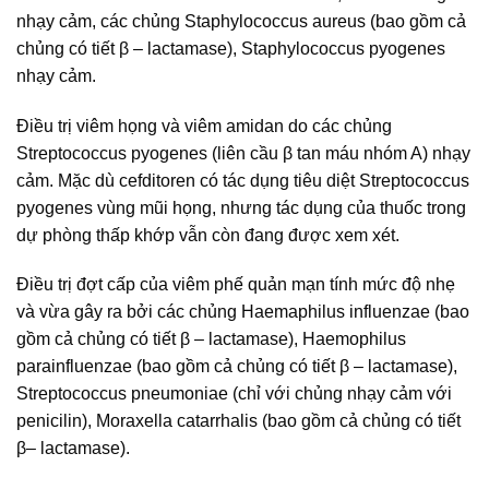
nhạy cảm, các chủng Staphylococcus aureus (bao gồm cả
chủng có tiết β – lactamase), Staphylococcus pyogenes
nhạy cảm.
Điều trị viêm họng và viêm amidan do các chủng
Streptococcus pyogenes (liên cầu β tan máu nhóm A) nhạy
cảm. Mặc dù cefditoren có tác dụng tiêu diệt Streptococcus
pyogenes vùng mũi họng, nhưng tác dụng của thuốc trong
dự phòng thấp khớp vẫn còn đang được xem xét.
Điều trị đợt cấp của viêm phế quản mạn tính mức độ nhẹ
và vừa gây ra bởi các chủng Haemaphilus influenzae (bao
gồm cả chủng có tiết β – lactamase), Haemophilus
parainfluenzae (bao gồm cả chủng có tiết β – lactamase),
Streptococcus pneumoniae (chỉ với chủng nhạy cảm với
penicilin), Moraxella catarrhalis (bao gồm cả chủng có tiết
β
– lactamase).