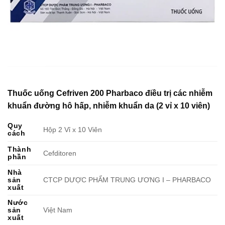
Thuốc uống Cefriven 200 Pharbaco điều trị các nhiễm
khuẩn đường hô hấp, nhiễm khuẩn da (2 vỉ x 10 viên)
Quy
Hộp 2 Vỉ x 10 Viên
cách
Thành
Cefditoren
phần
Nhà
sản
CTCP DƯỢC PHẨM TRUNG ƯƠNG I – PHARBACO
xuất
Nước
sản
Việt Nam
xuất