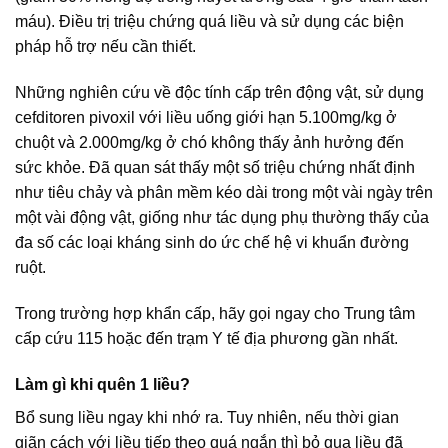
máu). Điều trị triệu chứng quá liều và sử dụng các biện
pháp hỗ trợ nếu cần thiết.
Những nghiên cứu về độc tính cấp trên động vật, sử dụng
cefditoren pivoxil với liều uống giới hạn 5.100mg/kg ở
chuột và 2.000mg/kg ở chó không thấy ảnh hưởng đến
sức khỏe. Đã quan sát thấy một số triệu chứng nhất định
như tiêu chảy và phân mềm kéo dài trong một vài ngày trên
một vài động vật, giống như tác dụng phụ thường thấy của
đa số các loại kháng sinh do ức chế hệ vi khuẩn đường
ruột.
Trong trường hợp khẩn cấp, hãy gọi ngay cho Trung tâm
cấp cứu 115 hoặc đến trạm Y tế địa phương gần nhất.
Làm gì khi quên 1 liều?
Bổ sung liều ngay khi nhớ ra. Tuy nhiên, nếu thời gian
giãn cách với liều tiếp theo quá ngắn thì bỏ qua liều đã