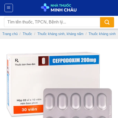
Chuyển
đến
nội
Tìm
dung
kiếm:
Trang chủ
/
Thuốc
/
Thuốc kháng sinh, kháng nấm
/
Thuốc kháng sinh