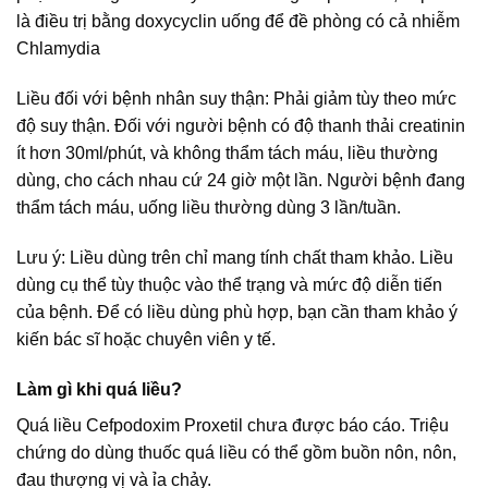
là điều trị bằng doxycyclin uống để đề phòng có cả nhiễm
Chlamydia
Liều đối với bệnh nhân suy thận: Phải giảm tùy theo mức
độ suy thận. Đối với người bệnh có độ thanh thải creatinin
ít hơn 30ml/phút, và không thẩm tách máu, liều thường
dùng, cho cách nhau cứ 24 giờ một lần. Người bệnh đang
thẩm tách máu, uống liều thường dùng 3 lần/tuần.
Lưu ý: Liều dùng trên chỉ mang tính chất tham khảo. Liều
dùng cụ thể tùy thuộc vào thể trạng và mức độ diễn tiến
của bệnh. Để có liều dùng phù hợp, bạn cần tham khảo ý
kiến bác sĩ hoặc chuyên viên y tế.
Làm gì khi quá liều?
Quá liều Cefpodoxim Proxetil chưa được báo cáo. Triệu
chứng do dùng thuốc quá liều có thể gồm buồn nôn, nôn,
đau thượng vị và ỉa chảy.