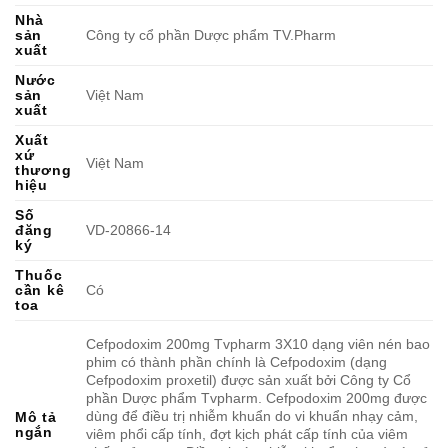
Nhà
sản
Công ty cổ phần Dược phẩm TV.Pharm
xuất
Nước
sản
Việt Nam
xuất
Xuất
xứ
Việt Nam
thương
hiệu
Số
đăng
VD-20866-14
ký
Thuốc
cần kê
Có
toa
Cefpodoxim 200mg Tvpharm 3X10 dạng viên nén bao
phim có thành phần chính là Cefpodoxim (dạng
Cefpodoxim proxetil) được sản xuất bởi Công ty Cổ
phần Dược phẩm Tvpharm. Cefpodoxim 200mg được
dùng để điều trị nhiễm khuẩn do vi khuẩn nhạy cảm,
Mô tả
ngắn
viêm phổi cấp tính, đợt kịch phát cấp tính của viêm