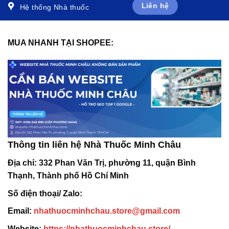
Liên hệ
Hệ thống Nhà thuốc
MUA NHANH TẠI SHOPEE:
Thông tin liên hệ Nhà Thuốc Minh Châu
Địa chỉ:
332 Phan Văn Trị, phường 11, quận Bình
Thạnh, Thành phố Hồ Chí Minh
Số điện thoại/ Zalo:
Email:
nhathuocminhchau.store@gmail.com
Website:
https://nhathuocminhchau.store/