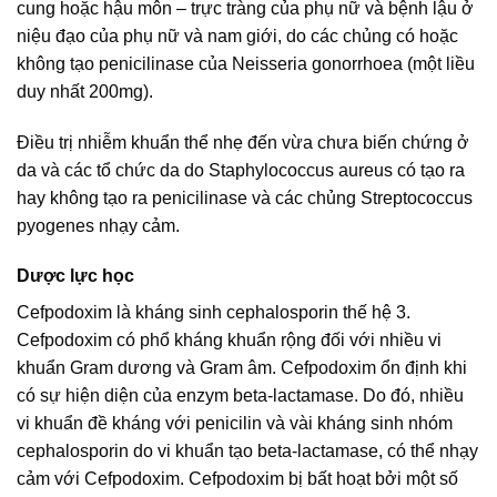
cung hoặc hậu môn – trực tràng của phụ nữ và bệnh lậu ở
niệu đạo của phụ nữ và nam giới, do các chủng có hoặc
không tạo penicilinase của Neisseria gonorrhoea (một liều
duy nhất 200mg).
Điều trị nhiễm khuẩn thể nhẹ đến vừa chưa biến chứng ở
da và các tổ chức da do Staphylococcus aureus có tạo ra
hay không tạo ra penicilinase và các chủng Streptococcus
pyogenes nhạy cảm.
Dược lực học
Cefpodoxim là kháng sinh cephalosporin thế hệ 3.
Cefpodoxim có phổ kháng khuẩn rộng đối với nhiều vi
khuẩn Gram dương và Gram âm. Cefpodoxim ổn định khi
có sự hiện diện của enzym beta-lactamase. Do đó, nhiều
vi khuẩn đề kháng với penicilin và vài kháng sinh nhóm
cephalosporin do vi khuẩn tạo beta-lactamase, có thể nhạy
cảm với Cefpodoxim. Cefpodoxim bị bất hoạt bởi một số