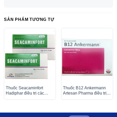
SẢN PHẨM TƯƠNG TỰ
Thuốc Seacaminfort
Thuốc B12 Ankermann
Hadiphar điều trị các
Artesan Pharma điều trị
bệnh lý thần kinh ngoại
các bệnh thiếu máu, đau
biên (10 vỉ x 10 viên)
dây thần kinh (2 vỉ x 25
viên)