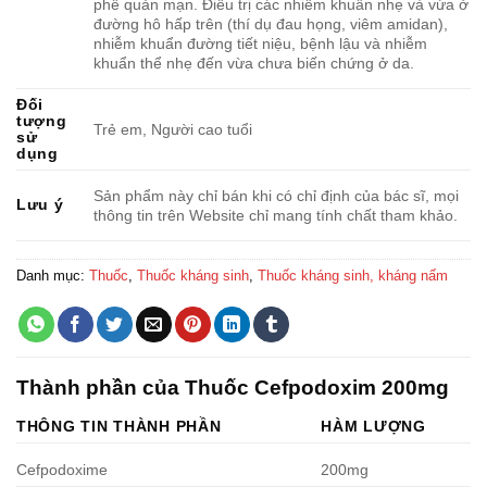
phế quản mạn. Điều trị các nhiễm khuẩn nhẹ và vừa ở
đường hô hấp trên (thí dụ đau họng, viêm amidan),
nhiễm khuẩn đường tiết niệu, bệnh lậu và nhiễm
khuẩn thể nhẹ đến vừa chưa biến chứng ở da.
Đối
tượng
Trẻ em, Người cao tuổi
sử
dụng
Sản phẩm này chỉ bán khi có chỉ định của bác sĩ, mọi
Lưu ý
thông tin trên Website chỉ mang tính chất tham khảo.
Danh mục:
Thuốc
,
Thuốc kháng sinh
,
Thuốc kháng sinh, kháng nấm
Thành phần của Thuốc Cefpodoxim 200mg
THÔNG TIN THÀNH PHẦN
HÀM LƯỢNG
Cefpodoxime
200mg