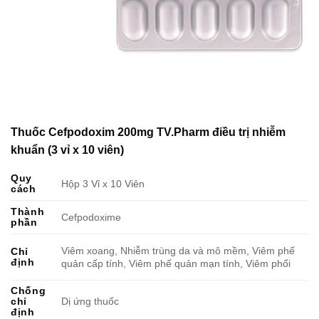
Thuốc Cefpodoxim 200mg TV.Pharm điều trị nhiễm
khuẩn (3 vỉ x 10 viên)
Quy
Hộp 3 Vỉ x 10 Viên
cách
Thành
Cefpodoxime
phần
Viêm xoang, Nhiễm trùng da và mô mềm, Viêm phế
Chỉ
định
quản cấp tính, Viêm phế quản mạn tính, Viêm phổi
Chống
chỉ
Dị ứng thuốc
định