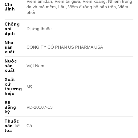
Viêm amidan, Viêm tai giữa, Viêm xoang, Nhiễm trùng
Chỉ
da và mô mềm, Lậu, Viêm đường hô hấp trên, Viêm
định
phổi
Chống
chỉ
Dị ứng thuốc
định
Nhà
sản
CÔNG TY CỔ PHẦN US PHARMA USA
xuất
Nước
sản
Việt Nam
xuất
Xuất
xứ
Mỹ
thương
hiệu
Số
đăng
VD-20107-13
ký
Thuốc
cần kê
Có
toa