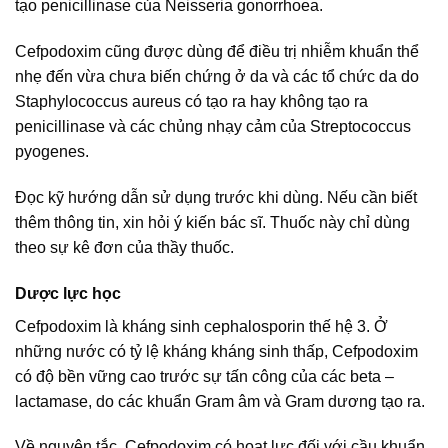
tạo penicillinase của Neisseria gonorrhoea.
Cefpodoxim cũng được dùng để điều trị nhiễm khuẩn thể
nhẹ đến vừa chưa biến chứng ở da và các tổ chức da do
Staphylococcus aureus có tạo ra hay không tạo ra
penicillinase và các chủng nhạy cảm của Streptococcus
pyogenes.
Đọc kỹ hướng dẫn sử dụng trước khi dùng. Nếu cần biết
thêm thông tin, xin hỏi ý kiến bác sĩ. Thuốc này chỉ dùng
theo sự kê đơn của thầy thuốc.
Dược lực học
Cefpodoxim là kháng sinh cephalosporin thế hệ 3. Ở
những nước có tỷ lệ kháng kháng sinh thấp, Cefpodoxim
có độ bền vững cao trước sự tấn công của các beta –
lactamase, do các khuẩn Gram âm và Gram dương tạo ra.
Về nguyên tắc, Cefpodoxim có hoạt lực đối với cầu khuẩn