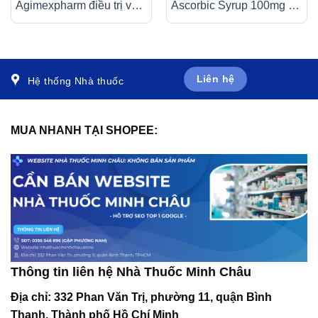
Agimexpharm điều trị và
Ascorbic Syrup 100mg bổ
ngăn ngừa bệnh loãng
sung vitamin C, điều trị
xương (1 vỉ x 4 viên)
bệnh scorbut (30 gói x
5ml)
Liên hệ
Hệ thống Nhà thuốc
MUA NHANH TẠI SHOPEE:
Thông tin liên hệ Nhà Thuốc Minh Châu
Địa chỉ:
332 Phan Văn Trị, phường 11, quận Bình
Thạnh, Thành phố Hồ Chí Minh