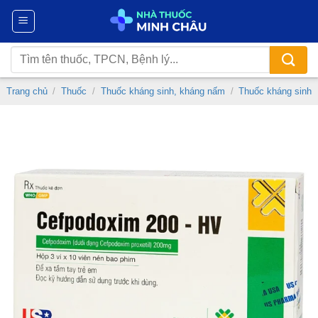
Chuyển
đến
nội
Tìm
dung
kiếm:
Trang chủ
/
Thuốc
/
Thuốc kháng sinh, kháng nấm
/
Thuốc kháng sinh