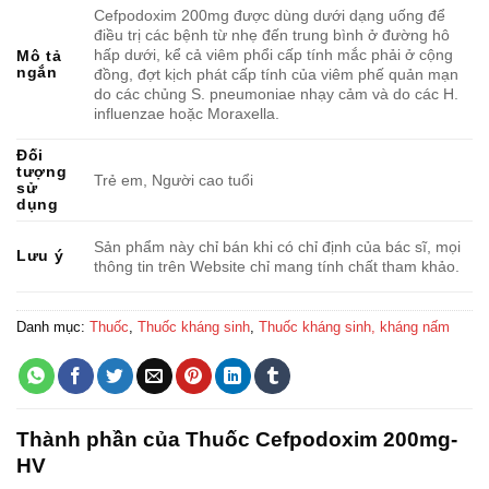
Cefpodoxim 200mg được dùng dưới dạng uống để
điều trị các bệnh từ nhẹ đến trung bình ở đường hô
hấp dưới, kể cả viêm phổi cấp tính mắc phải ở cộng
Mô tả
ngắn
đồng, đợt kịch phát cấp tính của viêm phế quản mạn
do các chủng S. pneumoniae nhạy cảm và do các H.
influenzae hoặc Moraxella.
Đối
tượng
Trẻ em, Người cao tuổi
sử
dụng
Sản phẩm này chỉ bán khi có chỉ định của bác sĩ, mọi
Lưu ý
thông tin trên Website chỉ mang tính chất tham khảo.
Danh mục:
Thuốc
,
Thuốc kháng sinh
,
Thuốc kháng sinh, kháng nấm
Thành phần của Thuốc Cefpodoxim 200mg-
HV