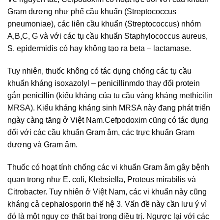
Gram dương như phế cầu khuẩn (Streptococcus
pneumoniae), các liên cầu khuẩn (Streptococcus) nhóm
A,B,C, G và với các tụ cầu khuẩn Staphylococcus aureus,
S. epidermidis có hay không tạo ra beta – lactamase.
Tuy nhiên, thuốc không có tác dụng chống các tụ cầu
khuẩn kháng isoxazolyl – penicillinmdo thay đổi protein
gắn penicillin (kiểu kháng của tụ cầu vàng kháng methicilin
MRSA). Kiểu kháng kháng sinh MRSA này đang phát triển
ngày càng tăng ở Việt Nam.Cefpodoxim cũng có tác dụng
đối với các cầu khuẩn Gram âm, các trực khuẩn Gram
dương và Gram âm.
Thuốc có hoạt tính chống các vi khuẩn Gram âm gây bệnh
quan trọng như E. coli, Klebsiella, Proteus mirabilis và
Citrobacter. Tuy nhiên ở Việt Nam, các vi khuẩn này cũng
kháng cả cephalosporin thế hệ 3. Vấn đề này cần lưu ý vì
đó là một nguy cơ thất bại trong điều trị. Ngược lại với các