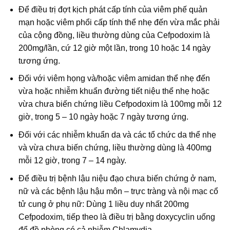
Để điều trị đợt kịch phát cấp tính của viêm phế quản
mạn hoặc viêm phổi cấp tính thể nhẹ đến vừa mắc phải
của cộng đồng, liều thường dùng của Cefpodoxim là
200mg/lần, cứ 12 giờ một lần, trong 10 hoặc 14 ngày
tương ứng.
Đối với viêm họng và/hoặc viêm amidan thể nhẹ đến
vừa hoặc nhiễm khuẩn đường tiết niệu thể nhẹ hoặc
vừa chưa biến chứng liều Cefpodoxim là 100mg mỗi 12
giờ, trong 5 – 10 ngày hoặc 7 ngày tương ứng.
Đối với các nhiễm khuẩn da và các tổ chức da thể nhẹ
và vừa chưa biến chứng, liều thường dùng là 400mg
mỗi 12 giờ, trong 7 – 14 ngày.
Để điều trị bệnh lậu niệu đạo chưa biến chứng ở nam,
nữ và các bệnh lậu hậu môn – trực tràng và nội mạc cổ
tử cung ở phụ nữ: Dùng 1 liều duy nhất 200mg
Cefpodoxim, tiếp theo là điều trị bằng doxycyclin uống
để đề phòng có cả nhiễm Chlamydia .