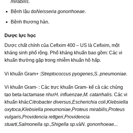
mirabilis
.
Bệnh lậu do
Neisseria gonorrhoeae
.
Bệnh thương hàn.
Dược lực học
Dược chất chính của Cefixim 400 – US là Cefixim, một
kháng sinh phổ rộng. Phổ kháng khuẩn bao gồm: Các vi
khuẩn thường gặp trong nhiễm khuẩn hô hấp.
Vi khuẩn Gram+ :
Streptococcus pyogenes
,
S. pneumoniae.
Vi khuẩn Gram- : Các trực khuẩn Gram- kể cả các chủng
tạo beta-lactamase như
H. influenzae
,
M. catarrhalis.
Các vi
khuẩn khác
Citrobacter diversus
,
Escherichia coli
,
Klebsiella
oxytoca
,
Klebsiella pneumoniae
,
Proteus mirabilis
,
Proteus
vulgaris
,
Providencia rettgeri
,
Providencia
stuarti
,
Salmonella sp.
,
Shigella sp.
và
N. gonorrhoeae..
.