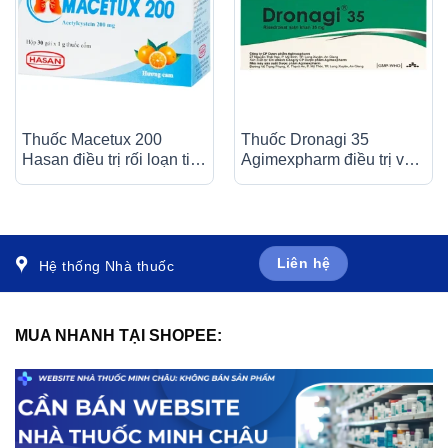
Thuốc Macetux 200
Thuốc Dronagi 35
Hasan điều trị rối loạn tiết
Agimexpharm điều trị và
dịch phế quản (30 gói x
ngăn ngừa bệnh loãng
1g)
xương (1 vỉ x 4 viên)
Liên hệ
Hệ thống Nhà thuốc
MUA NHANH TẠI SHOPEE: