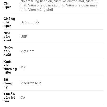
Nhiễm trùng tiết niệu, Viêm xơ đường mật, Viêm túi
Chỉ
mật, Viêm phế quản cấp tính, Viêm phế quản mạn
định
tính, Viêm màng phổi
Chống
chỉ
Dị ứng thuốc
định
Nhà
sản
USP
xuất
Nước
sản
Việt Nam
xuất
Xuất
xứ
Mỹ
thương
hiệu
Số
đăng
VD-16223-12
ký
Thuốc
cần kê
Có
toa