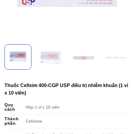
Thuốc Cefixim 400-CGP USP điều trị nhiễm khuẩn (1 vỉ
x 10 viên)
Quy
Hộp 1 vỉ x 10 viên
cách
Thành
Cefixime
phần