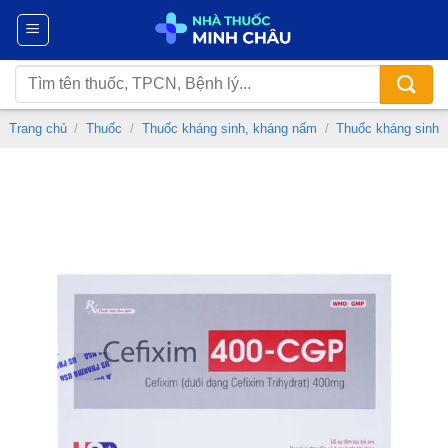
Chuyển
đến
nội
Tìm
dung
kiếm:
Trang chủ
/
Thuốc
/
Thuốc kháng sinh, kháng nấm
/
Thuốc kháng sinh