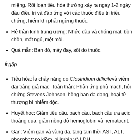
miệng. Rối loạn tiêu hóa thường xảy ra ngay 1-2 ngày
đầu điều trị và đáp ứng với các thuốc điều trị triệu
chứng, hiếm khi phải ngừng thuốc.
Hệ thần kinh trung ương: Nhức đầu và chóng mặt, bồn
chồn, mất ngủ, mệt mỏi.
Quá mẫn: Ban đỏ, mày đay, sốt do thuốc.
Ít gặp
Tiêu hóa: Ỉa chảy nặng do
Clostridium difficile
và viêm
đại tràng giả mạc. Toàn thân: Phản ứng phù mạch, hội
chứng Stevens Johnson, hồng ban đa dạng, hoại tử
thượng bì nhiễm độc.
Huyết học: Giảm tiểu cầu, bạch cầu, bạch cầu ưa acid
thoáng qua, giảm nồng độ hemoglobin và hernatocrit.
Gan: Viêm gan và vàng da, tăng tạm thời AST, ALT,
phosphatase kiềm, bilirubin và LDH.