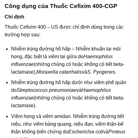
Công dụng của Thuốc Cefixim 400-CGP
Chỉ định
Thuốc Cefixim 400 – US được chỉ định dùng trong các
trường hợp sau:
Nhiễm trùng đường hô hấp – Nhiễm khuẩn tai mũi
họng, đặc biệt là viêm tai giữa do
Haemophilus
influenzae
(những chủng có hoặc không có tiết beta-
lactamase),
Moraxella catarrhalis
và
S. Pyogenes
.
Nhiễm trùng đường hô hấp dưới như viêm phế quản
do
Streptococcus pneumoniae
và
Haemophilus
influenzae
(những chủng có hoặc không có tiết beta-
lactamase).
Viêm họng và viêm amidan. Nhiễm trùng đường tiết
niệu, như viêm bàng quang, niệu đạo, viêm thận-bể
thận không biến chứng do
Escherichia coli
và
Proteus