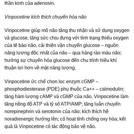
thần kinh của adenosin.
Vinpocetine kích thích chuyển hóa não
Vinpocetine giúp mô não tăng thu nhận và sử dụng oxygen
và glucose, tăng sức chịu đựng với tình trạng thiếu oxygen
của tế bào não, cải thiện vận chuyển glucose – nguồn
năng lượng độc nhất của não – qua hàng rào máu não;
hướng sự chuyển hóa glucose đến chu trình hiếu khí
thuận lợi hơn về mặt năng lượng.
Vinpocetine ức chế chọn lọc enzym cGMP –
phosphodiesterase (PDE) phụ thuộc Ca++ – calmodulin;
tăng hàm lượng cAMP và cGMP của não. Vinpocetine làm
tăng nồng độ ATP và tỷ số ATP/AMP; tăng luân chuyển
norepinephrin và serotonin của não; kích thích hệ
noradrenergic hướng lên; có hoạt tính chống oxy hóa; kết
quả là Vinpocetine có tác động bảo vệ não.