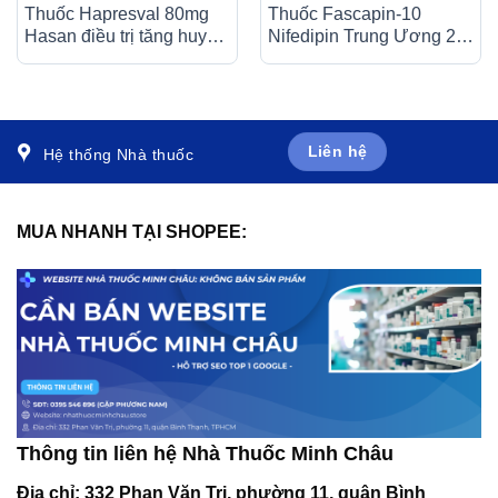
Thuốc Hapresval 80mg
Thuốc Fascapin-10
Hasan điều trị tăng huyết
Nifedipin Trung Ương 2
áp nguyên phát (10 vỉ x
dự phòng đau thắt ngực,
10 viên)
cao huyết áp (10 vỉ x 10
viên)
Liên hệ
Hệ thống Nhà thuốc
MUA NHANH TẠI SHOPEE:
Thông tin liên hệ Nhà Thuốc Minh Châu
Địa chỉ:
332 Phan Văn Trị, phường 11, quận Bình