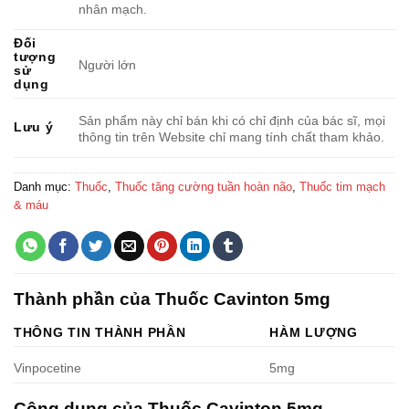
nhân mạch.
Đối
tượng
Người lớn
sử
dụng
Sản phẩm này chỉ bán khi có chỉ định của bác sĩ, mọi
Lưu ý
thông tin trên Website chỉ mang tính chất tham khảo.
Danh mục:
Thuốc
,
Thuốc tăng cường tuần hoàn não
,
Thuốc tim mạch
& máu
Thành phần của Thuốc Cavinton 5mg
THÔNG TIN THÀNH PHẦN
HÀM LƯỢNG
Vinpocetine
5mg
Công dụng của Thuốc Cavinton 5mg