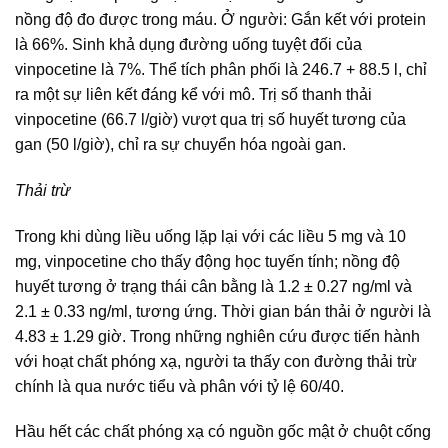
nồng độ đo được trong máu. Ở người: Gắn kết với protein
là 66%. Sinh khả dụng đường uống tuyệt đối của
vinpocetine là 7%. Thể tích phân phối là 246.7 + 88.5 l, chỉ
ra một sự liên kết đáng kể với mô. Trị số thanh thải
vinpocetine (66.7 l/giờ) vượt qua trị số huyết tương của
gan (50 l/giờ), chỉ ra sự chuyển hóa ngoài gan.
Thải trừ
Trong khi dùng liều uống lặp lại với các liều 5 mg và 10
mg, vinpocetine cho thấy động học tuyến tính; nồng độ
huyết tương ở trạng thái cân bằng là 1.2 ± 0.27 ng/ml và
2.1 ± 0.33 ng/ml, tương ứng. Thời gian bán thải ở người là
4.83 ± 1.29 giờ. Trong những nghiên cứu được tiến hành
với hoạt chất phóng xạ, người ta thấy con đường thải trừ
chính là qua nước tiểu và phân với tỷ lệ 60/40.
Hầu hết các chất phóng xạ có nguồn gốc mật ở chuột cống