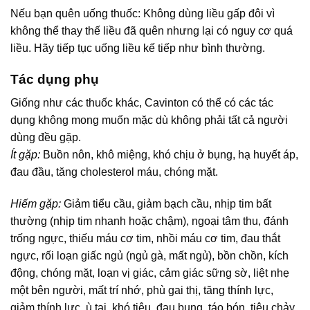
Nếu bạn quên uống thuốc: Không dùng liều gấp đôi vì
không thể thay thế liều đã quên nhưng lại có nguy cơ quá
liều. Hãy tiếp tục uống liều kế tiếp như bình thường.
Tác dụng phụ
Giống như các thuốc khác, Cavinton có thể có các tác
dụng không mong muốn mặc dù không phải tất cả người
dùng đều gặp.
Ít gặp:
Buồn nôn, khô miệng, khó chịu ở bụng, hạ huyết áp,
đau đầu, tăng cholesterol máu, chóng mặt.
Hiếm gặp:
Giảm tiểu cầu, giảm bạch cầu, nhịp tim bất
thường (nhịp tim nhanh hoặc chậm), ngoại tâm thu, đánh
trống ngực, thiếu máu cơ tim, nhồi máu cơ tim, đau thắt
ngực, rối loạn giấc ngủ (ngủ gà, mất ngủ), bồn chồn, kích
động, chóng mặt, loạn vị giác, cảm giác sững sờ, liệt nhẹ
một bên người, mất trí nhớ, phù gai thị, tăng thính lực,
giảm thính lực, ù tai, khó tiêu, đau bụng, táo bón, tiêu chảy,