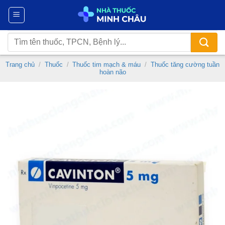
Chuyển
đến
nội
Tìm
dung
kiếm:
Trang chủ
/
Thuốc
/
Thuốc tim mạch & máu
/
Thuốc tăng cường tuần
hoàn não