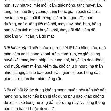
nôn, suy nhược, mệt mỏi, cảm giác nóng, tăng huyết áp,
tăng mỡ máu (triglycerid), tăng hoặc giảm bạch cầu ưa
eosin, men gan bất thường, giảm ăn ngon, đái tháo
đường, ngứa, tăng tiết mồ hôi, mày đay, phát ban, hồng
ban, viêm tĩnh mạch huyết khối, thay đổi điện tâm đồ
(khoảng ST ngắn) và đỏ mặt.
Rất hiếm gặp:
Thiếu máu, ngưng kết tế bào hồng cầu, quá
mẫn, tâm trạng sảng khoái, trầm cảm, run, co giật, sung
huyết kết mạc, loạn nhịp tim, rung nhỉ, huyết áp dao động,
khó nuốt, viêm miệng, viêm da, khó chịu ở ngực, hạ thân
nhiệt, tăng/giảm tế bào bạch cầu, giảm tế bào hồng cầu,
giảm thời gian thrombin, tăng cân.
Nếu có bất kỳ tác dụng không mong muốn nêu trên trở nên
nặng hơn, hoặc nếu bạn bị tác dụng phụ nào khác không
được liệt kê trong hướng dẫn sử dụng này, vui lòng thông
báo cho bác sĩ hoặc dược sĩ.