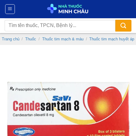
Chuyển
đến
nội
Tìm
dung
kiếm:
Trang chủ
/
Thuốc
/
Thuốc tim mạch & máu
/
Thuốc tim mạch huyết áp