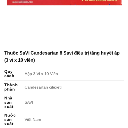
Thuốc SaVi Candesartan 8 Savi điều trị tăng huyết áp
(3 vỉ x 10 viên)
Quy
Hộp 3 Vỉ x 10 Viên
cách
Thành
Candesartan cilexetil
phần
Nhà
sản
SAVI
xuất
Nước
sản
Việt Nam
xuất