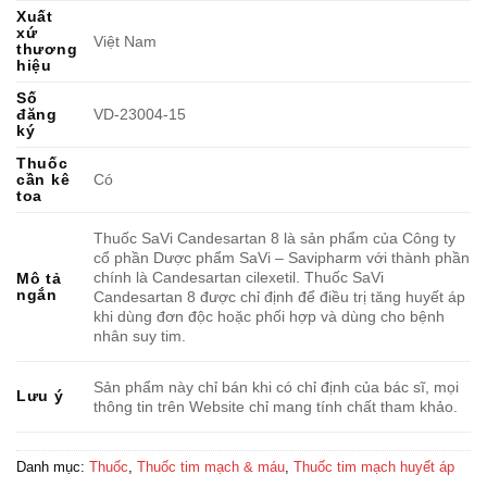
Xuất
xứ
Việt Nam
thương
hiệu
Số
đăng
VD-23004-15
ký
Thuốc
cần kê
Có
toa
Thuốc SaVi Candesartan 8 là sản phẩm của Công ty
cổ phần Dược phẩm SaVi – Savipharm với thành phần
chính là Candesartan cilexetil. Thuốc SaVi
Mô tả
ngắn
Candesartan 8 được chỉ định để điều trị tăng huyết áp
khi dùng đơn độc hoặc phối hợp và dùng cho bệnh
nhân suy tim.
Sản phẩm này chỉ bán khi có chỉ định của bác sĩ, mọi
Lưu ý
thông tin trên Website chỉ mang tính chất tham khảo.
Danh mục:
Thuốc
,
Thuốc tim mạch & máu
,
Thuốc tim mạch huyết áp