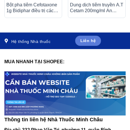
Bột pha tiêm Cefotaxone
Dung dịch tiêm truyền A.T
1g Bidiphar điều trị các
Cetam 200mg/ml An
bệnh nhiễm khuẩn nặng
Thiên điều trị triệu chứng
(10 lọ)
của hội chứng tâm thần
(60ml)
Liên hệ
Hệ thống Nhà thuốc
MUA NHANH TẠI SHOPEE:
Thông tin liên hệ Nhà Thuốc Minh Châu
Địa chỉ:
332 Phan Văn Trị, phường 11, quận Bình