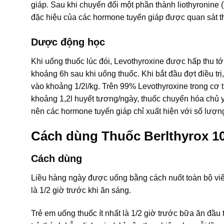
giáp. Sau khi chuyển đổi một phần thành liothyronine (T
đặc hiệu của các hormone tuyến giáp được quan sát th
Dược động học
Khi uống thuốc lúc đói, Levothyroxine được hấp thu t
khoảng 6h sau khi uống thuốc. Khi bắt đầu đợt điều trị
vào khoảng 1/2l/kg. Trên 99% Levothyroxine trong cơ 
khoảng 1,2l huyết tương/ngày, thuốc chuyển hóa chủ yế
nên các hormone tuyến giáp chỉ xuất hiện với số lượ
Cách dùng Thuốc Berlthyrox 1
Cách dùng
Liều hàng ngày được uống bằng cách nuốt toàn bộ viên
là 1/2 giờ trước khi ăn sáng.
Trẻ em uống thuốc ít nhất là 1/2 giờ trước bữa ăn đầu