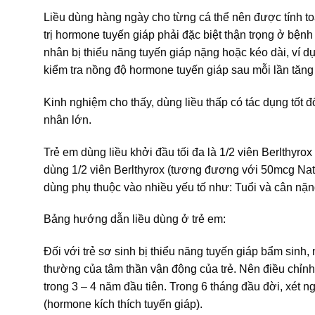
Liều dùng hàng ngày cho từng cá thể nên được tính to
trị hormone tuyến giáp phải đặc biệt thận trọng ở b
nhân bị thiểu năng tuyến giáp nặng hoặc kéo dài, ví dụ
kiểm tra nồng độ hormone tuyến giáp sau mỗi lần tăng 
Kinh nghiệm cho thấy, dùng liều thấp có tác dụng tố
nhân lớn.
Trẻ em dùng liều khởi đầu tối đa là 1/2 viên Berlthyr
dùng 1/2 viên Berlthyrox (tương đương với 50mcg Natri
dùng phụ thuộc vào nhiều yếu tố như: Tuổi và cân nặng
Bảng hướng dẫn liều dùng ở trẻ em:
Đối với trẻ sơ sinh bị thiểu năng tuyến giáp bẩm sinh,
thường của tâm thần vận động của trẻ. Nên điều chỉn
trong 3 – 4 năm đầu tiên. Trong 6 tháng đầu đời, xét
(hormone kích thích tuyến giáp).