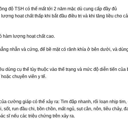
nồng độ TSH có thể mất tới 2 năm mặc dù cung cấp đầy đủ
ượng hoạt chất thấp khi bắt đầu điều trị và khi tăng liều cho c
có hàm lượng hoạt chất cao.
 phẳng nhẵn và cứng, để bề mặt có rãnh khía ở bên dưới, và dùn
iều dùng cụ thể tùy thuộc vào thể trạng và mức độ diễn tiến của
 hoặc chuyên viên y tế.
ủa cường giáp có thể xảy ra: Tim đập nhanh, rối loạn nhịp tim, 
, sốt, run đầu chi, bồn chồn, mất ngủ, sụt cân, nôn, tiêu chảy, đ
bác sĩ nếu các triệu chứng trên xảy ra.