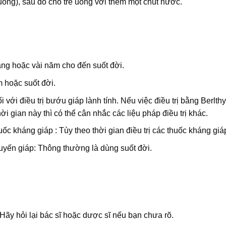
 uống), sau đó cho trẻ uống với thêm một chút nước.
háng hoặc vài năm cho đến suốt đời.
m hoặc suốt đời.
i với điều trị bướu giáp lành tính. Nếu việc điều trị bằng Berlth
 gian này thì có thể cân nhắc các liệu pháp điều trị khác.
huốc kháng giáp : Tùy theo thời gian điều trị các thuốc kháng giá
uyến giáp: Thông thường là dùng suốt đời.
 Hãy hỏi lại bác sĩ hoặc dược sĩ nếu bạn chưa rõ.