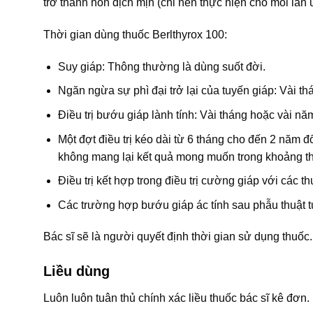
trở thành hỗn dịch mịn (chỉ nên thực hiện cho mỗi lần
Thời gian dùng thuốc Berlthyrox 100:
Suy giáp: Thông thường là dùng suốt đời.
Ngăn ngừa sự phì đại trở lại của tuyến giáp: Vài t
Điều trị bướu giáp lành tính: Vài tháng hoặc vài nă
Một đợt điều trị kéo dài từ 6 tháng cho đến 2 năm đố
không mang lại kết quả mong muốn trong khoảng thời
Điều trị kết hợp trong điều trị cường giáp với các t
Các trường hợp bướu giáp ác tính sau phẫu thuật t
Bác sĩ sẽ là người quyết định thời gian sử dụng thuốc.
Liều dùng
Luôn luôn tuân thủ chính xác liều thuốc bác sĩ kê đơn.