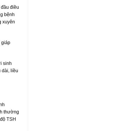
 đầu điều
ng bệnh
ng xuyên
 giáp
i sinh
dài, liều
ình
nh thường
g độ TSH