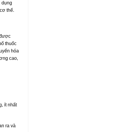
c dụng
cơ thể.
 được
bố thuốc
huyển hóa
ương cao,
 ít nhất
an ra và