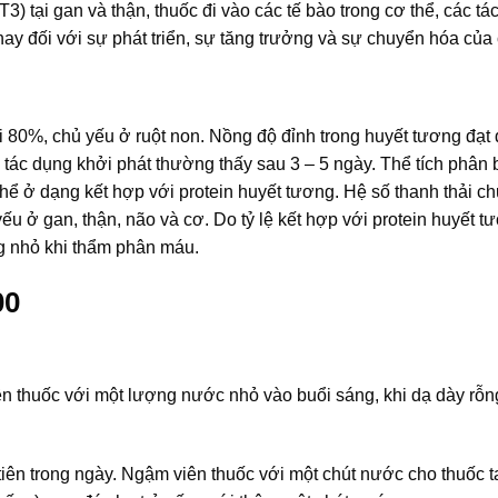
3) tại gan và thận, thuốc đi vào các tế bào trong cơ thể, các tá
ay đối với sự phát triển, sự tăng trưởng và sự chuyển hóa của 
ới 80%, chủ yếu ở ruột non. Nồng độ đỉnh trong huyết tương đạt
, tác dụng khởi phát thường thấy sau 3 – 5 ngày. Thể tích phân 
thể ở dạng kết hợp với protein huyết tương. Hệ số thanh thải c
u ở gan, thận, não và cơ. Do tỷ lệ kết hợp với protein huyết t
ng nhỏ khi thẩm phân máu.
00
 thuốc với một lượng nước nhỏ vào buổi sáng, khi dạ dày rỗng,
 tiên trong ngày. Ngậm viên thuốc với một chút nước cho thuốc t