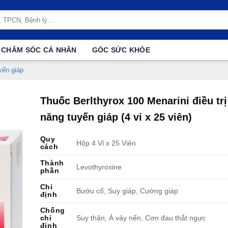
CHĂM SÓC CÁ NHÂN
GÓC SỨC KHỎE
yến giáp
Thuốc Berlthyrox 100 Menarini điều trị
năng tuyến giáp (4 vỉ x 25 viên)
Quy
Hộp 4 Vỉ x 25 Viên
cách
Thành
Levothyroxine
phần
Chỉ
Bướu cổ, Suy giáp, Cường giáp
định
Chống
chỉ
Suy thận, Á vảy nến, Cơn đau thắt ngực
định