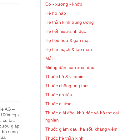
Cơ - xương - khớp
Hệ hô hấp
Hệ thần kinh trung ương
Hệ tiết niệu-sinh dục
Hệ tiêu hóa & gan mật
Hệ tim mạch & tạo máu
Mắt
Miếng dán, cao xoa, dầu
Thuốc bổ & vitamin
Thuốc chống ung thư
Thuốc da liễu
Thuốc dị ứng
ie AG –
Thuốc giải độc, khử độc và hỗ trợ cai
e 100mcg x
nghiện
 có tác
 bướu giáp
Thuốc giảm đau, hạ sốt, kháng viêm
n bổ sung
của
Thuốc hệ thần kinh