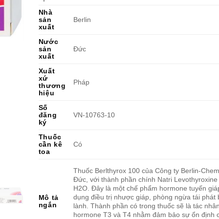
Nhà
sản
Berlin
xuất
Nước
sản
Đức
xuất
Xuất
xứ
Pháp
thương
hiệu
Số
đăng
VN-10763-10
ký
Thuốc
cần kê
Có
toa
Thuốc Berlthyrox 100 của Công ty Berlin-Chem
Đức, với thành phần chính Natri Levothyroxin
H2O. Đây là một chế phẩm hormone tuyến giáp
dụng điều trị nhược giáp, phòng ngừa tái phát
Mô tả
ngắn
lành. Thành phần có trong thuốc sẽ là tác nhâ
hormone T3 và T4 nhằm đảm bảo sự ổn định 