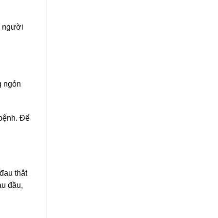
ả người
g ngón
 bệnh. Để
đau thắt
au đầu,