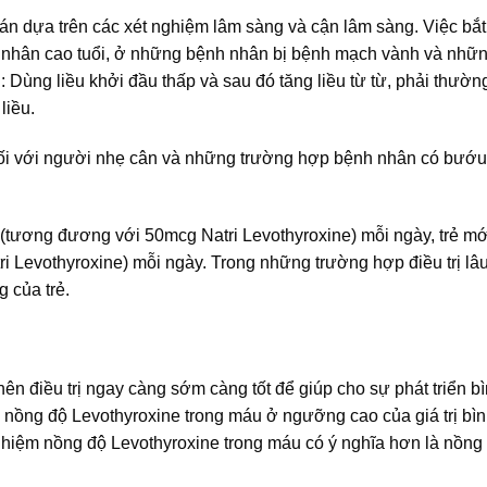
án dựa trên các xét nghiệm lâm sàng và cận lâm sàng. Việc bắt
ệnh nhân cao tuổi, ở những bệnh nhân bị bệnh mạch vành và nhữ
: Dùng liều khởi đầu thấp và sau đó tăng liều từ từ, phải thườ
liều.
t đối với người nhẹ cân và những trường hợp bệnh nhân có bướu
ox (tương đương với 50mcg Natri Levothyroxine) mỗi ngày, trẻ mớ
 Levothyroxine) mỗi ngày. Trong những trường hợp điều trị lâu 
 của trẻ.
 nên điều trị ngay càng sớm càng tốt để giúp cho sự phát triển b
h nồng độ Levothyroxine trong máu ở ngưỡng cao của giá trị bì
 nghiệm nồng độ Levothyroxine trong máu có ý nghĩa hơn là nồn