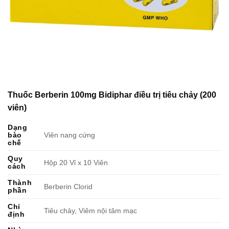
Thuốc Berberin 100mg Bidiphar điều trị tiêu chảy (200
viên)
Dạng
bào
Viên nang cứng
chế
Quy
Hộp 20 Vỉ x 10 Viên
cách
Thành
Berberin Clorid
phần
Chỉ
Tiêu chảy, Viêm nội tâm mạc
định