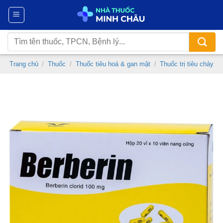
Chuyển
đến
nội
Tìm
dung
kiếm:
Trang chủ
/
Thuốc
/
Thuốc tiêu hoá & gan mật
/
Thuốc trị tiêu chảy