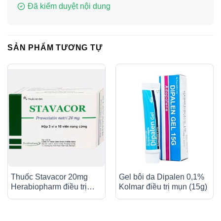
Đã kiểm duyệt nội dung
SẢN PHẨM TƯƠNG TỰ
Thuốc Stavacor 20mg
Gel bôi da Dipalen 0,1%
Herabiopharm điều trị
Kolmar điều trị mụn (15g)
tăng cholesterol máu (3 vỉ
x 10 viên)