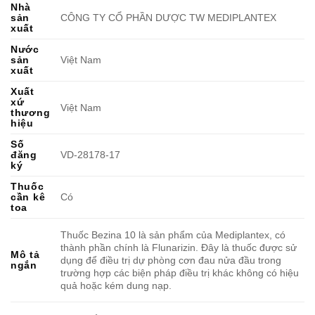
Nhà
sản
CÔNG TY CỔ PHẦN DƯỢC TW MEDIPLANTEX
xuất
Nước
sản
Việt Nam
xuất
Xuất
xứ
Việt Nam
thương
hiệu
Số
đăng
VD-28178-17
ký
Thuốc
cần kê
Có
toa
Thuốc Bezina 10 là sản phẩm của Mediplantex, có
thành phần chính là Flunarizin. Đây là thuốc được sử
Mô tả
dụng để điều trị dự phòng cơn đau nửa đầu trong
ngắn
trường hợp các biện pháp điều trị khác không có hiệu
quả hoặc kém dung nạp.