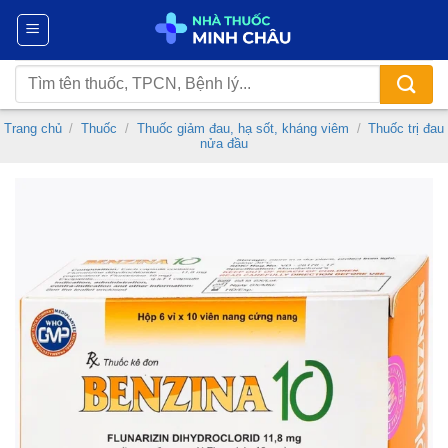
Chuyển
đến
nội
Tìm
dung
kiếm:
Trang chủ
/
Thuốc
/
Thuốc giảm đau, hạ sốt, kháng viêm
/
Thuốc trị đau
nửa đầu