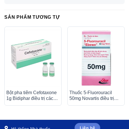
SẢN PHẨM TƯƠNG TỰ
Bột pha tiêm Cefotaxone
Thuốc 5-Fluorouracil
1g Bidiphar điều trị các
50mg Novartis điều trị
bệnh nhiễm khuẩn nặng
giảm nhẹ trong nhiều loại
(10 lọ)
ung thư (10ml)
Liên hệ
Hệ thống Nhà thuốc