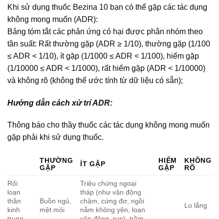
Khi sử dụng thuốc Bezina 10 bạn có thể gặp các tác dụng
không mong muốn (ADR):
Bảng tóm tắt các phản ứng có hại được phân nhóm theo
tần suất: Rất thường gặp (ADR ≥ 1/10), thường gặp (1/100
≤ ADR < 1/10), ít gặp (1/1000 ≤ ADR < 1/100), hiếm gặp
(1/10000 ≤ ADR < 1/1000), rất hiếm gặp (ADR < 1/10000)
và không rõ (không thể ước tính từ dữ liệu có sẵn);
Hướng dẫn cách xử trí ADR:
Thông báo cho thầy thuốc các tác dụng không mong muốn
gặp phải khi sử dụng thuốc.
THƯỜNG
HIẾM
KHÔNG
ÍT GẶP
GẶP
GẶP
RÕ
Rối
Triệu chứng ngoại
loạn
tháp (như vận động
thần
Buồn ngủ,
chậm, cứng đơ, ngồi
Lo lắng
kinh
mệt mỏi
nằm không yên, loạn
trung
vận động, run), trầm