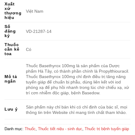
Xuất
xứ
Việt Nam
thương
hiệu
Số
đăng
VD-21287-14
ký
Thuốc
cần kê
Có
toa
Thuốc Basethyrox 100mg là sản phẩm của Dược
phẩm Hà Tây, có thành phần chính là Propylthiouracil.
Thuốc Basethyrox 100mg chỉ định điều trị tăng năng
Mô tả
ngắn
tuyến giáp để chuẩn bị phẫu, dùng liên kết với iod
phóng xạ để phụ hồi nhanh trong lúc chờ chiếu xạ, xử
trí cơn nhiễm độc giáp, bệnh Basedow.
Sản phẩm này chỉ bán khi có chỉ định của bác sĩ, mọi
Lưu ý
thông tin trên Website chỉ mang tính chất tham khảo.
Danh mục:
Thuốc
,
Thuốc tiết niệu - sinh dục
,
Thuốc trị bệnh tuyến giáp