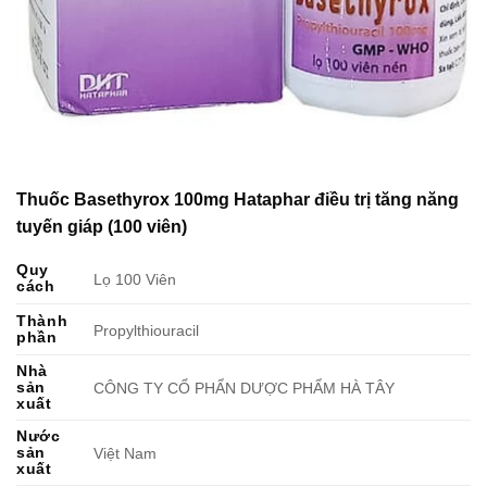
Thuốc Basethyrox 100mg Hataphar điều trị tăng năng
tuyến giáp (100 viên)
Quy
Lọ 100 Viên
cách
Thành
Propylthiouracil
phần
Nhà
sản
CÔNG TY CỔ PHẨN DƯỢC PHẨM HÀ TÂY
xuất
Nước
sản
Việt Nam
xuất