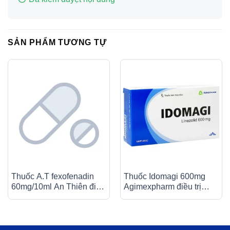
SẢN PHẨM TƯƠNG TỰ
Thuốc A.T fexofenadin
Thuốc Idomagi 600mg
60mg/10ml An Thiên điều
Agimexpharm điều trị
trị triệu chứng viêm mũi dị
nhiễm trùng do
ứng theo mùa (30 ống x
Enterococcus faecum (3
10ml)
vỉ x 10 viên)