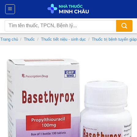
Chuyển
đến
nội
Tìm
dung
kiếm:
Trang chủ
/
Thuốc
/
Thuốc tiết niệu - sinh dục
/
Thuốc trị bệnh tuyến giáp