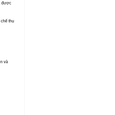
a được
 chế thụ
ên và