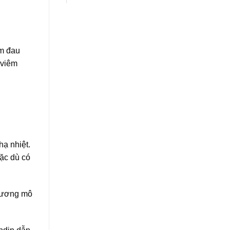
ảm đau
(viêm
ạ nhiệt.
ặc dù có
thương mô