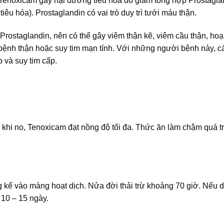
Tenoxicam gây hại đường tiêu hóa do giảm tổng hợp Prostagla
êu hóa). Prostaglandin có vai trò duy trì tưới máu thận.
rostaglandin, nên có thể gây viêm thận kẽ, viêm cầu thận, hoạ
bệnh thận hoặc suy tim mạn tính. Với những người bệnh này, c
 và suy tim cấp.
 khi no, Tenoxicam đạt nồng độ tối đa. Thức ăn làm chậm quá t
g kể vào màng hoạt dịch. Nửa đời thải trừ khoảng 70 giờ. Nếu 
 10 – 15 ngày.