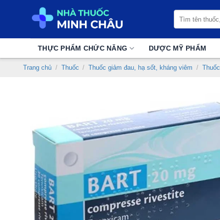
Chuyển
Tìm
đến
kiếm:
nội
dung
THỰC PHẨM CHỨC NĂNG
DƯỢC MỸ PHẨM
Trang chủ
/
Thuốc
/
Thuốc giảm đau, hạ sốt, kháng viêm
/
Thuốc