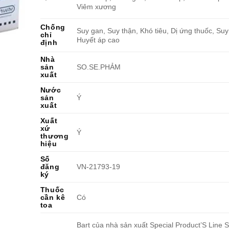
Viêm xương
Chống
Suy gan, Suy thận, Khó tiêu, Dị ứng thuốc, Suy
chỉ
Huyết áp cao
định
Nhà
sản
SO.SE.PHẢM
xuất
Nước
sản
Ý
xuất
Xuất
xứ
Ý
thương
hiệu
Số
đăng
VN-21793-19
ký
Thuốc
cần kê
Có
toa
Bart của nhà sản xuất Special Product’S Line S