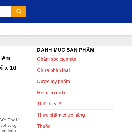
DANH MỤC SẢN PHẨM
viêm
Chăm sóc cá nhân
ỉ x 10
Chưa phân loại
Dược mỹ phẩm
Hệ miễn dịch
Thiết bị y tế
Thực phẩm chức năng
Gút, Thoái
 cột sống
Thuốc
ạng thấp,