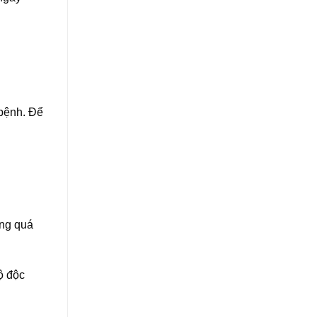
 bệnh. Để
ống quá
ộ độc