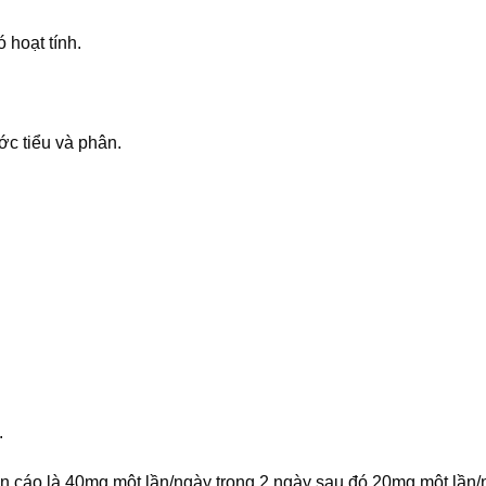
hoạt tính.
c tiểu và phân.
.
ến cáo là 40mg một lần/ngày trong 2 ngày sau đó 20mg một lần