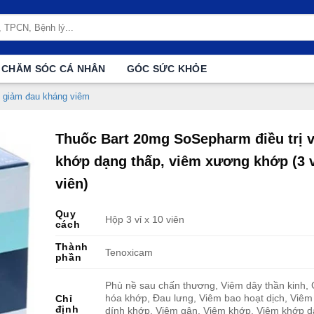
CHĂM SÓC CÁ NHÂN
GÓC SỨC KHỎE
 giảm đau kháng viêm
Thuốc Bart 20mg SoSepharm điều trị 
khớp dạng thấp, viêm xương khớp (3 v
viên)
Quy
Hộp 3 vỉ x 10 viên
cách
Thành
Tenoxicam
phần
Phù nề sau chấn thương, Viêm dây thần kinh, 
hóa khớp, Đau lưng, Viêm bao hoạt dịch, Viêm
Chỉ
định
dính khớp, Viêm gân, Viêm khớp, Viêm khớp d