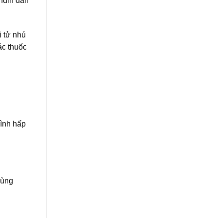
ndin dẫn
i tử nhú
ác thuốc
rình hấp
dùng