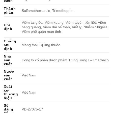
cách
Thành
Sulfamethoxazole, Trimethoprim
phần
Viêm tai giữa, Viêm xoang, Viêm tuyến tiền liệt, Viêm
Chỉ
bàng quang, Viêm đài bể thận, Kiết lỵ, Nhiễm Shigella,
định
Viêm phế quản mạn tính
Chống
chỉ
Mang thai, Dị ứng thuốc
định
Nhà
sản
Công ty cổ phần dược phẩm Trung ương I – Pharbaco
xuất
Nước
sản
Việt Nam
xuất
Xuất
xứ
Việt Nam
thương
hiệu
Số
đăng
VD-27075-17