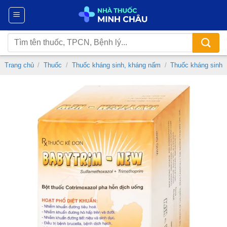
Chuyển
đến
nội
Tìm
dung
kiếm:
Trang chủ
/
Thuốc
/
Thuốc kháng sinh, kháng nấm
/
Thuốc kháng sinh