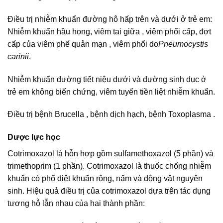
Điều trị nhiễm khuẩn đường hô hấp trên và dưới ở trẻ em:
Nhiễm khuẩn hầu họng, viêm tai giữa , viêm phổi cấp, đợt
cấp của viêm phế quản mạn , viêm phổi do
Pneumocystis
carinii
.
Nhiễm khuẩn đường tiết niệu dưới và đường sinh dục ở
trẻ em không biến chứng, viêm tuyến tiền liệt nhiễm khuẩn.
Điều trị bệnh Brucella , bệnh dịch hạch, bệnh Toxoplasma .
Dược lực học
Cotrimoxazol là hỗn hợp gồm sulfamethoxazol (5 phần) và
trimethoprim (1 phần). Cotrimoxazol là thuốc chống nhiễm
khuẩn có phổ diệt khuẩn rộng, nấm và động vật nguyên
sinh. Hiệu quả điều trị của cotrimoxazol dựa trên tác dụng
tương hỗ lẫn nhau của hai thành phần: