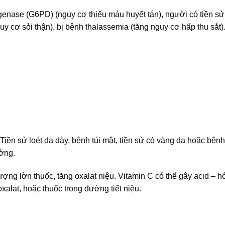
enase (G6PD) (nguy cơ thiếu máu huyết tán), người có tiền sử 
uy cơ sỏi thận), bị bệnh thalassemia (tăng nguy cơ hấp thu sắt)
Tiền sử loét dạ dày, bệnh túi mật, tiền sử có vàng da hoặc bệnh
ường.
ượng lờn thuốc, tăng oxalat niệu. Vitamin C có thể gây acid – 
 oxalat, hoặc thuốc trong đường tiết niệu.