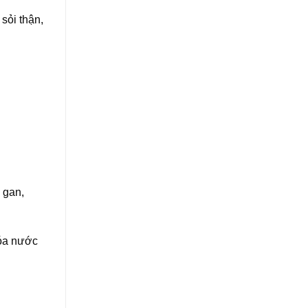
sỏi thận,
.
 gan,
hóa nước