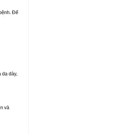
 bệnh. Để
 dạ dày,
ên và