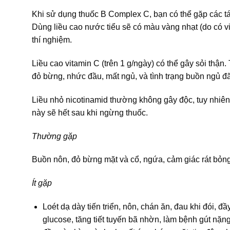
Khi sử dụng thuốc B Complex C, bạn có thể gặp các 
Dùng liều cao nước tiểu sẽ có màu vàng nhạt (do có vi
thí nghiệm.
Liều cao vitamin C (trên 1 g/ngày) có thể gây sỏi thận
đỏ bừng, nhức đầu, mất ngủ, và tình trạng buồn ngủ đã
Liều nhỏ nicotinamid thường không gây độc, tuy nhiên
này sẽ hết sau khi ngừng thuốc.
Thường gặp
Buồn nôn, đỏ bừng mặt và cổ, ngứa, cảm giác rát bỏng
Ít gặp
Loét dạ dày tiến triển, nôn, chán ăn, đau khi đói, đ
glucose, tăng tiết tuyến bã nhờn, làm bệnh gút nặng