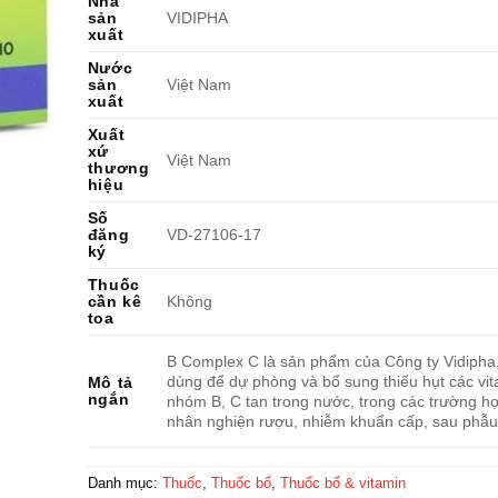
Nhà
sản
VIDIPHA
xuất
Nước
sản
Việt Nam
xuất
Xuất
xứ
Việt Nam
thương
hiệu
Số
đăng
VD-27106-17
ký
Thuốc
cần kê
Không
toa
B Complex C là sản phẩm của Công ty Vidipha
dùng để dự phòng và bổ sung thiếu hụt các vi
Mô tả
ngắn
nhóm B, C tan trong nước, trong các trường h
nhân nghiện rượu, nhiễm khuẩn cấp, sau phẫu 
Danh mục:
Thuốc
,
Thuốc bổ
,
Thuốc bổ & vitamin