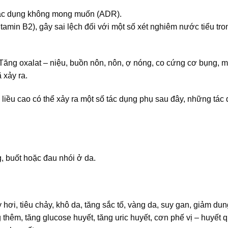
tác dụng không mong muốn (ADR).
tamin B2), gây sai lệch đối với một số xét nghiêm nước tiểu tr
. Tăng oxalat – niệu, buồn nôn, nôn, ợ nóng, co cứng cơ bụng, m
 xảy ra.
 liều cao có thể xảy ra một số tác dụng phụ sau đây, những tác
, buốt hoặc đau nhói ở da.
ầy hơi, tiêu chảy, khô da, tăng sắc tố, vàng da, suy gan, giảm du
 thêm, tăng glucose huyết, tăng uric huyết, cơn phế vị – huyết 