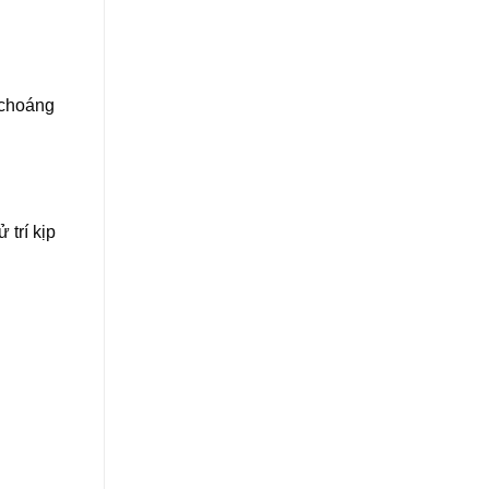
 choáng
trí kịp