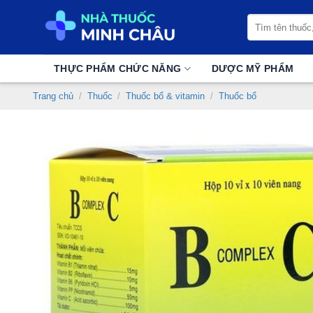
Chuyển
Tìm
đến
kiếm:
nội
dung
THỰC PHẨM CHỨC NĂNG
DƯỢC MỸ PHẨM
Trang chủ
/
Thuốc
/
Thuốc bổ & vitamin
/
Thuốc bổ