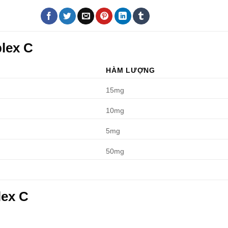
lex C
HÀM LƯỢNG
15mg
10mg
5mg
50mg
lex C