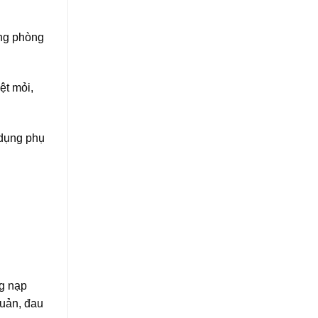
ong phòng
ệt mỏi,
 dụng phụ
ng nạp
quản, đau