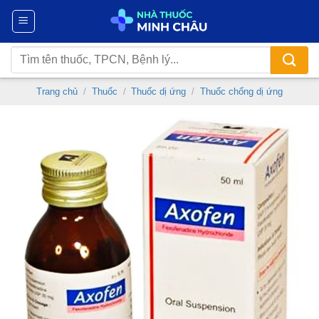
Chuyển
đến
nội
Tìm
dung
kiếm:
Trang chủ
/
Thuốc
/
Thuốc dị ứng
/
Thuốc chống dị ứng