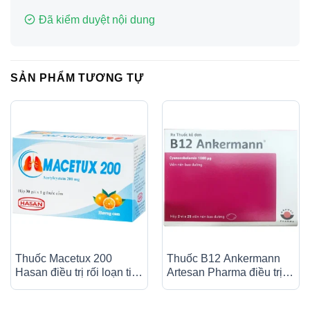
Đã kiểm duyệt nội dung
SẢN PHẨM TƯƠNG TỰ
Thuốc Macetux 200
Thuốc B12 Ankermann
Hasan điều trị rối loạn tiết
Artesan Pharma điều trị
dịch phế quản (30 gói x
các bệnh thiếu máu, đau
1g)
dây thần kinh (2 vỉ x 25