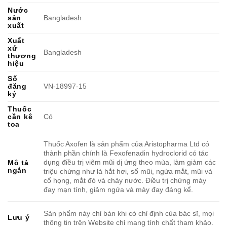
Nước
sản
Bangladesh
xuất
Xuất
xứ
Bangladesh
thương
hiệu
Số
đăng
VN-18997-15
ký
Thuốc
cần kê
Có
toa
Thuốc Axofen là sản phẩm của Aristopharma Ltd có
thành phần chính là Fexofenadin hydroclorid có tác
dụng điều trị viêm mũi dị ứng theo mùa, làm giảm các
Mô tả
ngắn
triệu chứng như là hắt hơi, sổ mũi, ngứa mắt, mũi và
cổ họng, mắt đỏ và chảy nước. Điều trị chứng mày
đay mạn tính, giảm ngứa và mày đay đáng kể.
Sản phẩm này chỉ bán khi có chỉ định của bác sĩ, mọi
Lưu ý
thông tin trên Website chỉ mang tính chất tham khảo.