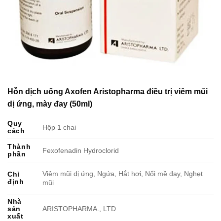
Hỗn dịch uống Axofen Aristopharma điều trị viêm mũi
dị ứng, mày đay (50ml)
Quy
Hộp 1 chai
cách
Thành
Fexofenadin Hydroclorid
phần
Viêm mũi dị ứng, Ngứa, Hắt hơi, Nổi mề đay, Nghẹt
Chỉ
định
mũi
Nhà
sản
ARISTOPHARMA., LTD
xuất