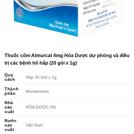
Thuốc cốm Atmurcat 4mg Hóa Dược dự phòng và điều
trị các bệnh hô hấp (20 gói x 1g)
Quy
Hộp 20 Gói x 1g
cách
Thành
Montelukast
phần
Nhà
sản
HÓA DƯỢC VN
xuất
Nước
sản
Việt Nam
xuất