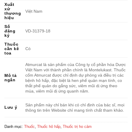
Xuất
xứ
Việt Nam
thương
hiệu
Số
đăng
VD-31379-18
ký
Thuốc
cần kê
Có
toa
Atmurcat là sản phẩm của Công ty cổ phần hóa Dược
Việt Nam với thành phần chính là Montelukast. Thuốc
cốm Atmurcat được chỉ định dự phòng và điều trị các
Mô tả
ngắn
bệnh hô hấp, đặc biệt là hen phế quản mạn tính, co
thắt phế quản do gắng sức, viêm mũi dị ứng theo
mùa, viêm mũi dị ứng quanh năm.
Sản phẩm này chỉ bán khi có chỉ định của bác sĩ, mọi
Lưu ý
thông tin trên Website chỉ mang tính chất tham khảo.
Danh mục:
Thuốc
,
Thuốc hô hấp
,
Thuốc trị ho cảm