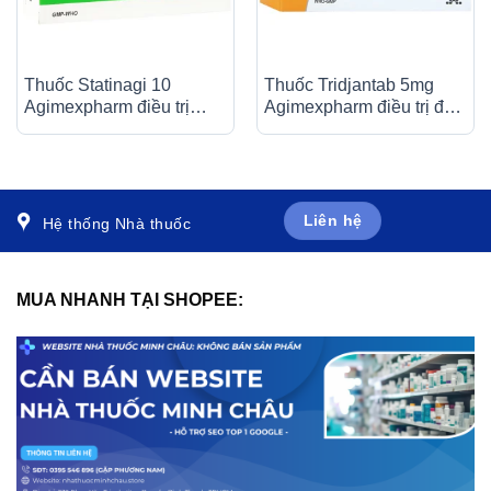
Thuốc Statinagi 10
Thuốc Tridjantab 5mg
Agimexpharm điều trị
Agimexpharm điều trị đái
tăng cholesterol máu,
tháo đường típ 2 (3 vỉ x
giảm nguy cơ nhồi máu
10 viên)
cơ tim (6 vỉ x 10 viên)
Liên hệ
Hệ thống Nhà thuốc
MUA NHANH TẠI SHOPEE: