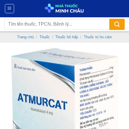
Chuyển
đến
nội
Tìm
dung
kiếm:
Trang chủ
/
Thuốc
/
Thuốc hô hấp
/
Thuốc trị ho cảm