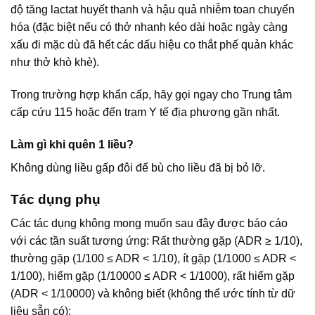
độ tăng lactat huyết thanh và hậu quả nhiễm toan chuyển
hóa (đặc biệt nếu có thở nhanh kéo dài hoặc ngày càng
xấu đi mặc dù đã hết các dấu hiệu co thắt phế quản khác
như thở khò khè).
Trong trường hợp khẩn cấp, hãy gọi ngay cho Trung tâm
cấp cứu 115 hoặc đến trạm Y tế địa phương gần nhất.
Làm gì khi quên 1 liều?
Không dùng liều gấp đôi để bù cho liều đã bị bỏ lỡ.
Tác dụng phụ
Các tác dụng không mong muốn sau đây được báo cáo
với các tần suất tương ứng: Rất thường gặp (ADR ≥ 1/10),
thường gặp (1/100 ≤ ADR < 1/10), ít gặp (1/1000 ≤ ADR <
1/100), hiếm gặp (1/10000 ≤ ADR < 1/1000), rất hiếm gặp
(ADR < 1/10000) và không biết (không thể ước tính từ dữ
liệu sẵn có):