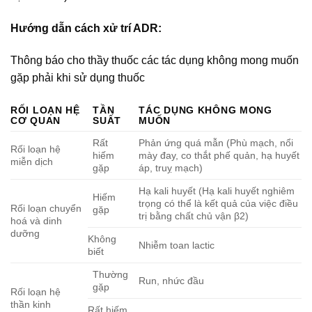
Hướng dẫn cách xử trí ADR:
Thông báo cho thầy thuốc các tác dụng không mong muốn
gặp phải khi sử dụng thuốc
RỐI LOẠN HỆ
TẦN
TÁC DỤNG KHÔNG MONG
CƠ QUAN
SUẤT
MUỐN
Rất
Phản ứng quá mẫn (Phù mạch, nổi
Rối loạn hệ
hiếm
mày đay, co thắt phế quản, hạ huyết
miễn dịch
gặp
áp, truỵ mạch)
Hạ kali huyết (Hạ kali huyết nghiêm
Hiếm
trọng có thể là kết quả của việc điều
Rối loạn chuyển
gặp
trị bằng chất chủ vận β2)
hoá và dinh
dưỡng
Không
Nhiễm toan lactic
biết
Thường
Run, nhức đầu
gặp
Rối loạn hệ
thần kinh
Rất hiếm