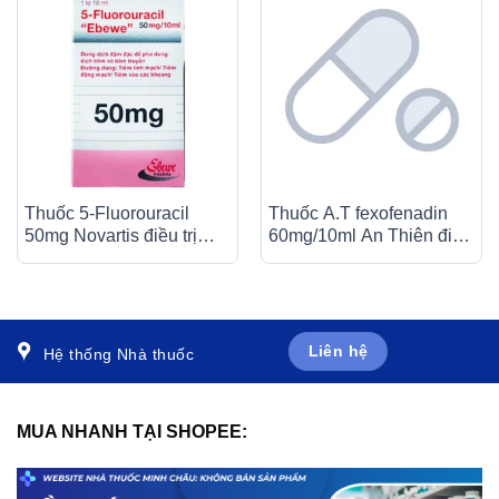
Thuốc 5-Fluorouracil
Thuốc A.T fexofenadin
50mg Novartis điều trị
60mg/10ml An Thiên điều
giảm nhẹ trong nhiều loại
trị triệu chứng viêm mũi dị
ung thư (10ml)
ứng theo mùa (30 ống x
10ml)
Liên hệ
Hệ thống Nhà thuốc
MUA NHANH TẠI SHOPEE: