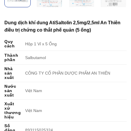
Dung dịch khí dung AtiSaltolin 2,5mg/2,5ml An Thiên
điều trị chứng co thắt phế quản (5 ống)
Quy
Hộp 1 Vỉ x 5 Ống
cách
Thành
Salbutamol
phần
Nhà
sản
CÔNG TY CỔ PHẦN DƯỢC PHẨM AN THIÊN
xuất
Nước
sản
Việt Nam
xuất
Xuất
xứ
Việt Nam
thương
hiệu
Số
đăng
893115025324