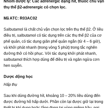
Nhóm dược lý: Các adrenergic dạng hít, thuốc chủ vận
thụ thể β2-adrenergic có chọn lọc.
Mã ATC: R03AC02
Salbutamol là chất chủ vận chọn lọc trên thụ thể β2. Ở liều
điều trị, salbutamol có tác dụng trên các thụ thể β2 của cơ
phế quản, có tác dụng giãn phế quản ngắn (từ 4 – 6 giờ),
và khởi phát nhanh (trong vòng 5 phút) trong tắc nghẽn
đường thở có hồi phục. Với tác dụng khởi phát nhanh,
salbutamol thích hợp dùng để điều trị và ngăn ngừa cơn
hen suyễn.
Dược động học
Hấp thụ
Sau khi dùng đường hít, khoảng 10 – 20% liều dùng đến
được đường hô hấp dưới. Phần còn lại được giữ lại trong
thiết bị khí dung hoặc lắng đọng tại vùng miệng hầu, nơi