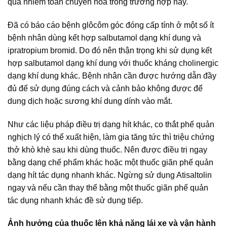
quả nhiễm toan chuyển hóa trong trường hợp này.
Đã có báo cáo bệnh glôcôm góc đóng cấp tính ở một số ít
bệnh nhân dùng kết hợp salbutamol dạng khí dung và
ipratropium bromid. Do đó nên thận trọng khi sử dụng kết
hợp salbutamol dạng khí dung với thuốc kháng cholinergic
dạng khí dung khác. Bệnh nhân cần được hướng dẫn đầy
đủ để sử dụng đúng cách và cảnh bảo không được để
dung dịch hoặc sương khí dung dính vào mắt.
Như các liệu pháp điều trị dạng hít khác, co thắt phế quản
nghịch lý có thể xuất hiện, làm gia tăng tức thì triệu chứng
thở khò khè sau khi dùng thuốc. Nên được điều trị ngay
bằng dạng chế phẩm khác hoặc một thuốc giãn phế quản
dạng hít tác dụng nhanh khác. Ngừng sử dụng Atisaltolin
ngay và nếu cần thay thế bằng một thuốc giãn phế quản
tác dụng nhanh khác đề sử dụng tiếp.
Ảnh hưởng của thuốc lên khả năng lái xe và vận hành