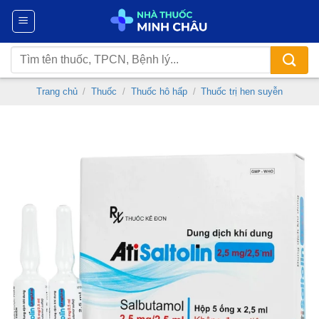
Chuyển
đến
nội
Tìm
dung
kiếm:
Trang chủ
/
Thuốc
/
Thuốc hô hấp
/
Thuốc trị hen suyễn