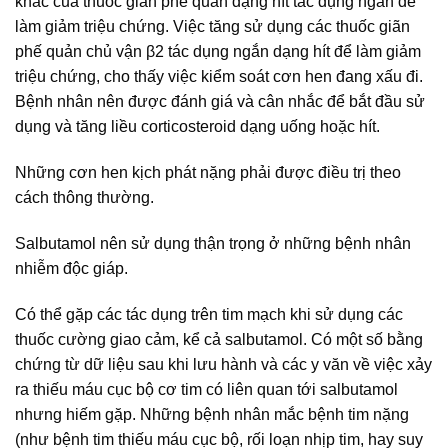
khác của thuốc giãn phế quản dạng hít tác dụng ngắn để
làm giảm triệu chứng. Việc tăng sử dụng các thuốc giãn
phế quản chủ vận β2 tác dụng ngắn dạng hít để làm giảm
triệu chứng, cho thấy việc kiểm soát cơn hen đang xấu đi.
Bệnh nhân nên được đánh giá và cân nhắc để bắt đầu sử
dụng và tăng liều corticosteroid dạng uống hoặc hít.
Những cơn hen kịch phát nặng phải được điều trị theo
cách thông thường.
Salbutamol nên sử dụng thận trọng ở những bệnh nhân
nhiễm độc giáp.
Có thể gặp các tác dụng trên tim mạch khi sử dụng các
thuốc cường giao cảm, kể cả salbutamol. Có một số bằng
chứng từ dữ liệu sau khi lưu hành và các y văn về việc xảy
ra thiếu máu cục bộ cơ tim có liên quan tới salbutamol
nhưng hiếm gặp. Những bệnh nhân mắc bệnh tim nặng
(như bệnh tim thiếu máu cục bộ, rối loạn nhịp tim, hay suy