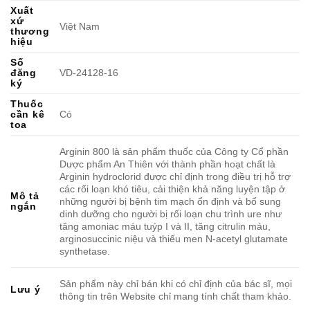
Xuất
xứ
Việt Nam
thương
hiệu
Số
đăng
VD-24128-16
ký
Thuốc
cần kê
Có
toa
Arginin 800 là sản phẩm thuốc của Công ty Cổ phần
Dược phẩm An Thiên với thành phần hoạt chất là
Arginin hydroclorid được chỉ định trong điều trị hỗ trợ
các rối loạn khó tiêu, cải thiện khả năng luyện tập ở
Mô tả
những người bị bệnh tim mạch ổn định và bổ sung
ngắn
dinh dưỡng cho người bị rối loạn chu trình ure như
tăng amoniac máu tuýp I và II, tăng citrulin máu,
arginosuccinic niệu và thiếu men N-acetyl glutamate
synthetase.
Sản phẩm này chỉ bán khi có chỉ định của bác sĩ, mọi
Lưu ý
thông tin trên Website chỉ mang tính chất tham khảo.