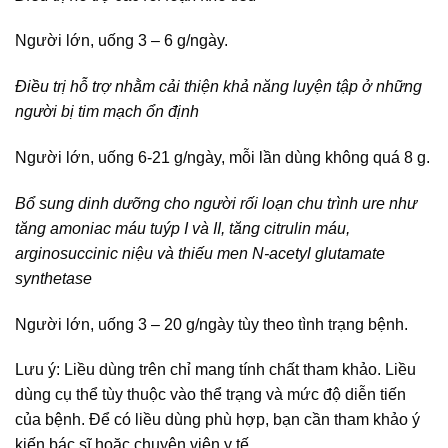
Người lớn, uống 3 – 6 g/ngày.
Điều trị hỗ trợ nhằm cải thiện khả năng luyện tập ở những
người bị tim mạch ổn định
Người lớn, uống 6-21 g/ngày, mỗi lần dùng không quá 8 g.
Bổ sung dinh dưỡng cho người rối loạn chu trình ure như
tăng amoniac máu tuýp I và II, tăng citrulin máu,
arginosuccinic niệu và thiếu men N-acetyl glutamate
synthetase
Người lớn, uống 3 – 20 g/ngày tùy theo tình trạng bệnh.
Lưu ý: Liều dùng trên chỉ mang tính chất tham khảo. Liều
dùng cụ thể tùy thuộc vào thể trạng và mức độ diễn tiến
của bệnh. Để có liều dùng phù hợp, bạn cần tham khảo ý
kiến bác sĩ hoặc chuyên viên y tế.