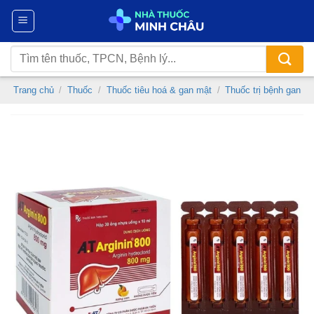
Chuyển
đến
nội
Tìm
dung
kiếm:
Trang chủ
/
Thuốc
/
Thuốc tiêu hoá & gan mật
/
Thuốc trị bệnh gan