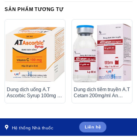
SẢN PHẨM TƯƠNG TỰ
Dung dịch uống A.T
Dung dịch tiêm truyền A.T
Ascorbic Syrup 100mg bổ
Cetam 200mg/ml An
sung vitamin C, điều trị
Thiên điều trị triệu chứng
bệnh scorbut (30 gói x
của hội chứng tâm thần
5ml)
(60ml)
Liên hệ
Hệ thống Nhà thuốc