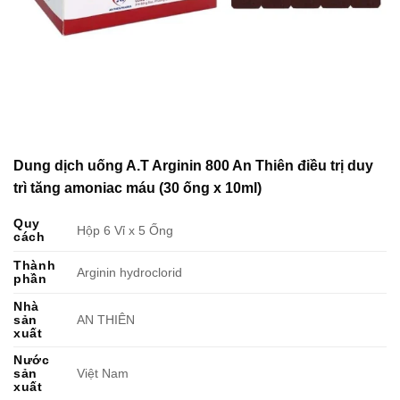
Dung dịch uống A.T Arginin 800 An Thiên điều trị duy
trì tăng amoniac máu (30 ống x 10ml)
Quy
Hộp 6 Vỉ x 5 Ống
cách
Thành
Arginin hydroclorid
phần
Nhà
sản
AN THIÊN
xuất
Nước
sản
Việt Nam
xuất