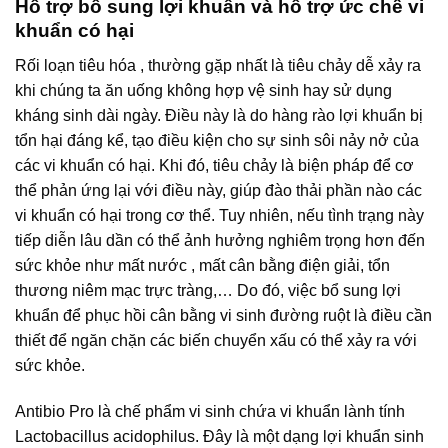
Hỗ trợ bổ sung lợi khuẩn và hỗ trợ ức chế vi
khuẩn có hại
Rối loạn tiêu hóa , thường gặp nhất là tiêu chảy dễ xảy ra
khi chúng ta ăn uống không hợp vệ sinh hay sử dụng
kháng sinh dài ngày. Điều này là do hàng rào lợi khuẩn bị
tổn hại đáng kể, tạo điều kiện cho sự sinh sôi nảy nở của
các vi khuẩn có hại. Khi đó, tiêu chảy là biện pháp để cơ
thể phản ứng lại với điều này, giúp đào thải phần nào các
vi khuẩn có hại trong cơ thể. Tuy nhiên, nếu tình trạng này
tiếp diễn lâu dần có thể ảnh hưởng nghiêm trọng hơn đến
sức khỏe như mất nước , mất cân bằng điện giải, tổn
thương niêm mạc trực tràng,… Do đó, việc bổ sung lợi
khuẩn để phục hồi cân bằng vi sinh đường ruột là điều cần
thiết để ngăn chặn các biến chuyển xấu có thể xảy ra với
sức khỏe.
Antibio Pro là chế phẩm vi sinh chứa vi khuẩn lành tính
Lactobacillus acidophilus. Đây là một dạng lợi khuẩn sinh