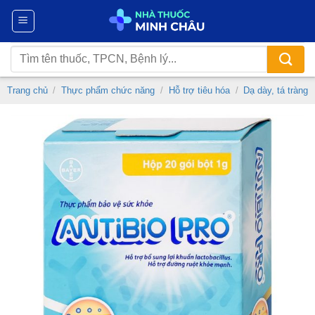
Chuyển
đến
nội
Tìm
dung
kiếm:
Trang chủ
/
Thực phẩm chức năng
/
Hỗ trợ tiêu hóa
/
Dạ dày, tá tràng