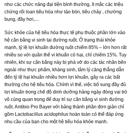
như các chức năng đại tiện bình thường, ít mắc các triệu
chứng rối loạn tiêu hóa như táo bón, tiêu chảy , chướng
bụng, đầy hơi,…
Sức khỏe của hệ tiêu hóa thực tế phụ thuộc phần lớn vào
hệ cân bằng vi sinh tại đường ruột. Ở trạng thái khỏe
mạnh, tỷ lệ lợi khuẩn đường ruột chiếm 85% – lớn hơn rất
nhiều so với quần thể vi khuẩn có hại, chỉ chiếm 15%. Tuy
nhiên, khi sự cân bằng này bị phá vỡ do các tác nhân bên
ngoài như thực phẩm, kháng sinh, tâm lý căng thẳng dẫn
đến tỷ lệ hại khuẩn nhiều hơn lợi khuẩn, gây ra các bất
thường cho hệ tiêu hóa. Chính vì thế, việc bổ sung đầy đủ
lợi khuẩn trong chế độ dinh dưỡng hàng ngày đóng vai trò
vô cùng quan trọng để duy trì sự cân bằng vi sinh đường
ruột. Antibio Pro Bayer với bảng thành phần đơn giản chỉ
gồm Lactobacillus acidophilus hoàn toàn có thể đáp ứng
nhu cầu của bạn cho một hệ tiêu hóa khỏe mạnh.