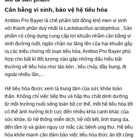
Cân bằng vi sinh, bảo vệ hệ tiêu hóa
Antibio Pro Bayer là chế phẩm bột đông khô men vi sinh
với thành phần duy nhất là Lactobacillus acidophilus . Sản
phẩm có công dụng cung cấp lợi khuẩn nhằm cân bằng vi
sinh đường ruột, ngăn chặn sự tăng lên của hại khuẩn gây
ra các triệu chứng rối loạn tiêu hóa. Antibio Pro Bayer phù
hợp cho bất kì đối tượng nào gặp những dấu hiệu bất
thường về tiêu hóa như táo bón , tiêu chảy, đầy bụng, đi
ngoài nhiều lần,…
Hệ tiêu hóa được xem là trung tâm của sức khỏe toàn
thân. Không chỉ việc tiếp thu và hấp thu chất dinh dưỡng
từ môi trường nuôi sống toàn bộ cơ thể, một hệ tiêu hóa tốt
có thể ảnh hưởng tích cực đến nhiều khía cạnh khác của
sức khỏe, từ hệ thống miễn dịch, hệ nội tiết, tình trạng da,
đến tâm lý và giảm nguy cơ mắc các bệnh ung thư. Hệ tiêu
hóa khỏe mạnh cần đảm bảo việc tiêu hóa thức ăn tốt cũng