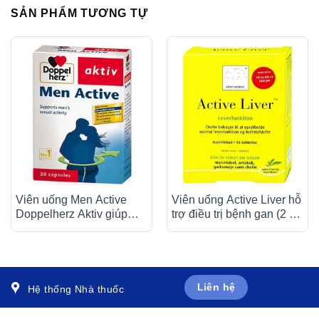
SẢN PHẨM TƯƠNG TỰ
Viên uống Men Active
Viên uống Active Liver hỗ
Doppelherz Aktiv giúp
trợ điều trị bệnh gan (2 vỉ
tăng cường chức năng
x 15 viên)
sinh lý nam (30 viên)
Liên hệ
Hệ thống Nhà thuốc