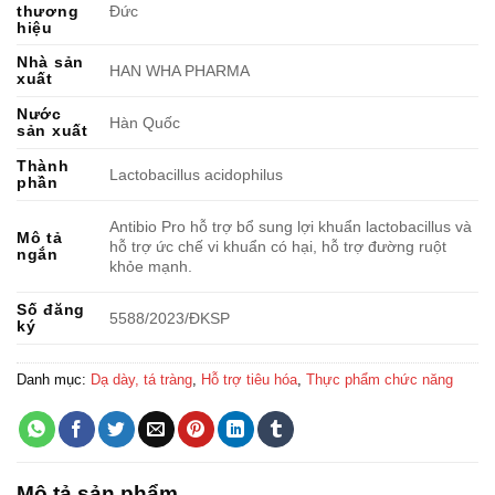
thương
Đức
hiệu
Nhà sản
HAN WHA PHARMA
xuất
Nước
Hàn Quốc
sản xuất
Thành
Lactobacillus acidophilus
phần
Antibio Pro hỗ trợ bổ sung lợi khuẩn lactobacillus và
Mô tả
hỗ trợ ức chế vi khuẩn có hại, hỗ trợ đường ruột
ngắn
khỏe mạnh.
Số đăng
5588/2023/ĐKSP
ký
Danh mục:
Dạ dày, tá tràng
,
Hỗ trợ tiêu hóa
,
Thực phẩm chức năng
Mô tả sản phẩm