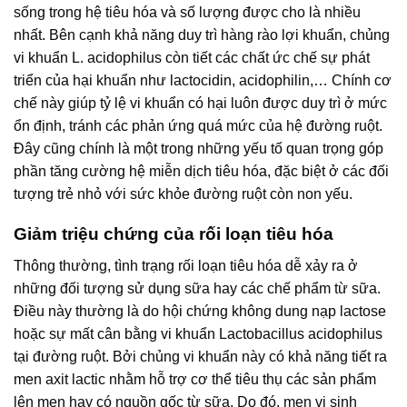
sống trong hệ tiêu hóa và số lượng được cho là nhiều
nhất. Bên cạnh khả năng duy trì hàng rào lợi khuẩn, chủng
vi khuẩn L. acidophilus còn tiết các chất ức chế sự phát
triển của hại khuẩn như lactocidin, acidophilin,… Chính cơ
chế này giúp tỷ lệ vi khuẩn có hại luôn được duy trì ở mức
ổn định, tránh các phản ứng quá mức của hệ đường ruột.
Đây cũng chính là một trong những yếu tố quan trọng góp
phần tăng cường hệ miễn dịch tiêu hóa, đặc biệt ở các đối
tượng trẻ nhỏ với sức khỏe đường ruột còn non yếu.
Giảm triệu chứng của rối loạn tiêu hóa
Thông thường, tình trạng rối loạn tiêu hóa dễ xảy ra ở
những đối tượng sử dụng sữa hay các chế phẩm từ sữa.
Điều này thường là do hội chứng không dung nạp lactose
hoặc sự mất cân bằng vi khuẩn Lactobacillus acidophilus
tại đường ruột. Bởi chủng vi khuẩn này có khả năng tiết ra
men axit lactic nhằm hỗ trợ cơ thể tiêu thụ các sản phẩm
lên men hay có nguồn gốc từ sữa. Do đó, men vi sinh