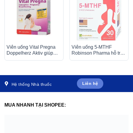
Viên uống Vital Pregna
Viên uống 5-MTHF
Doppelherz Aktiv giúp
Robinson Pharma hỗ trợ
tăng cường sức khỏe và
cho phụ nữ bị rối loạn
thể chất (30 viên)
chuyển hóa acid folic (3 vỉ
x 10 viên)
Liên hệ
Hệ thống Nhà thuốc
MUA NHANH TẠI SHOPEE: