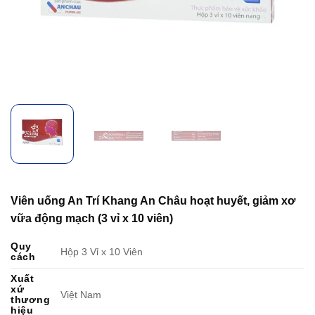
Viên uống An Trí Khang An Châu hoạt huyết, giảm xơ
vữa động mạch (3 vỉ x 10 viên)
Quy
Hộp 3 Vỉ x 10 Viên
cách
Xuất
xứ
Việt Nam
thương
hiệu