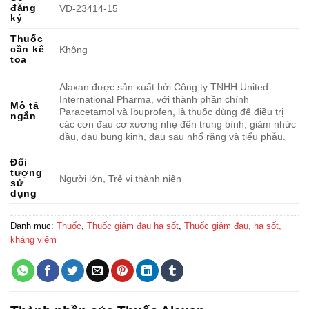
đăng
VD-23414-15
ký
Thuốc
cần kê
Không
toa
Alaxan được sản xuất bởi Công ty TNHH United
International Pharma, với thành phần chính
Mô tả
Paracetamol và Ibuprofen, là thuốc dùng để điều trị
ngắn
các cơn đau cơ xương nhẹ đến trung bình; giảm nhức
đầu, đau bụng kinh, đau sau nhổ răng và tiểu phẫu.
Đối
tượng
Người lớn, Trẻ vị thành niên
sử
dụng
Danh mục:
Thuốc
,
Thuốc giảm đau hạ sốt
,
Thuốc giảm đau, hạ sốt,
kháng viêm