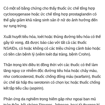
Có một số bằng chứng cho thấy thuốc ức chế tổng hợp
cyclooxygenase hoặc ức chế tổng hợp prostaglandin có
thể gây giảm khả năng sinh sản ở nữ do ảnh hưởng đến
sự rụng trứng.
Xuất huyết tiêu hóa, loét hoặc thủng đường tiêu hóa có thể
gây tử vong, đã được báo cáo với tất cả các thuốc
NSAIDs, có hoặc không có các triệu chứng cảnh báo hoặc
có tiền căn bệnh lý (viêm loét đại tràng, bệnh Crohn).
Thận trọng khi điều trị đồng thời với các thuốc có thể làm
tăng nguy cơ nhiễm độc đường tiêu hóa hoặc chảy máu,
như corticosteroid, thuốc chống đông máu (warfarin), thuốc
ức chế tái hấp thu serotonin có chọn lọc hoặc thuốc chống
kết tập tiểu cầu (aspirin).
Phản ứng da nghiêm trọng hiếm gặp như ngoại ban mủ
toàn thân, hội chứng Stevens–Johnson, hoại tử thượng bì