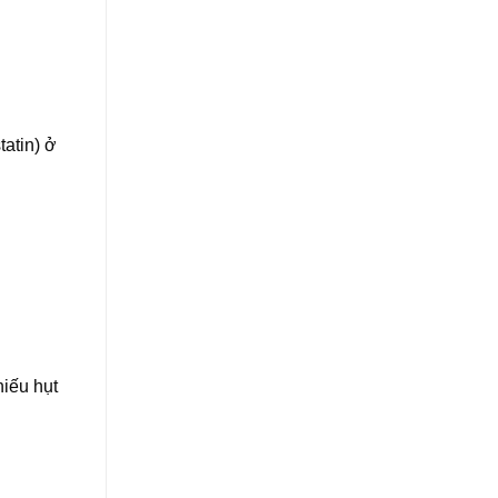
atin) ở
iếu hụt