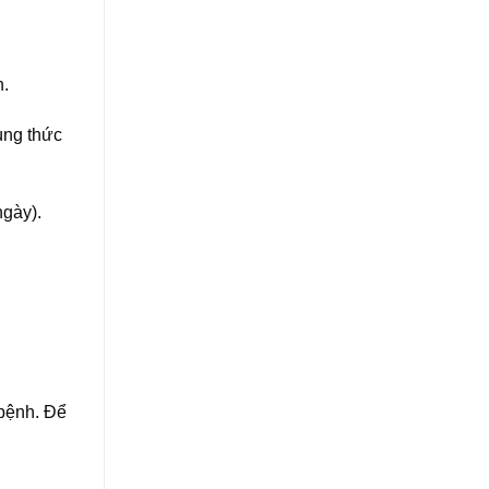
h.
ùng thức
ngày).
 bệnh. Để