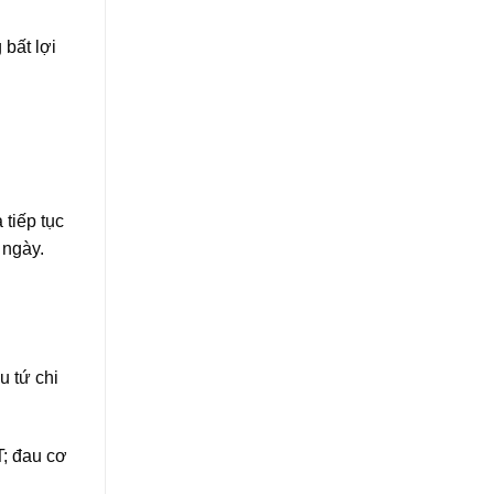
 bất lợi
 tiếp tục
 ngày.
u tứ chi
T; đau cơ