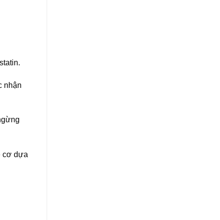
tatin.
c nhận
 ngừng
ề cơ dựa