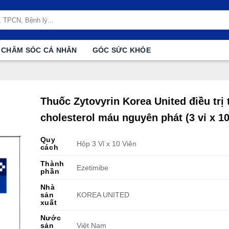
CHĂM SÓC CÁ NHÂN
GÓC SỨC KHỎE
Thuốc Zytovyrin Korea United điều trị 
cholesterol máu nguyên phát (3 vỉ x 10
Quy
Hộp 3 Vỉ x 10 Viên
cách
Thành
Ezetimibe
phần
Nhà
sản
KOREA UNITED
xuất
Nước
sản
Việt Nam