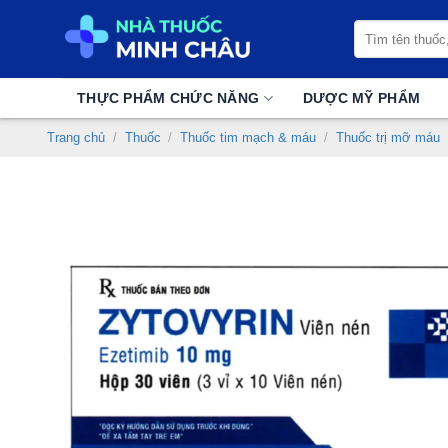
Chuyển
Tìm
đến
kiếm:
nội
dung
THỰC PHẨM CHỨC NĂNG
DƯỢC MỸ PHẨM
Trang chủ
/
Thuốc
/
Thuốc tim mạch & máu
/
Thuốc trị mỡ máu