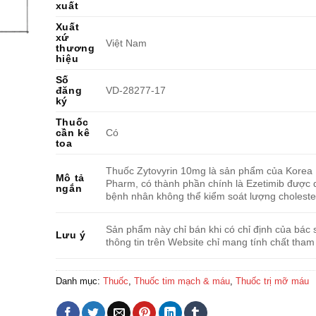
xuất
Xuất
xứ
Việt Nam
thương
hiệu
Số
đăng
VD-28277-17
ký
Thuốc
cần kê
Có
toa
Thuốc Zytovyrin 10mg là sản phẩm của Korea 
Mô tả
Pharm, có thành phần chính là Ezetimib được 
ngắn
bệnh nhân không thể kiểm soát lượng choleste
Sản phẩm này chỉ bán khi có chỉ định của bác s
Lưu ý
thông tin trên Website chỉ mang tính chất tham
Danh mục:
Thuốc
,
Thuốc tim mạch & máu
,
Thuốc trị mỡ máu