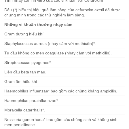
Tính nhạy cảm in vitro của các vi khuẩn với Cefuroxim
Dấu (*) biểu thị hiệu quả lâm sàng của cefuroxim axetil đã được
chứng minh trong các thử nghiệm lâm sàng.
Những vi khuẩn thường nhạy cảm
Gram dương hiếu khí:
Staphylococcus aureus (nhạy cảm với methicilin)*.
Tụ cầu không có men coagulase (nhạy cảm với methicilin).
Streptococcus pyogenes*.
Liên cầu beta tan máu.
Gram âm hiếu khí:
Haemophilus influenzae* bao gồm các chủng kháng ampicilin.
Haemophilus parainfluenzae*.
Moraxella catarrhalis*.
Neisseria gonorrhoea* bao gồm các chủng sinh và không sinh
men penicilinase.