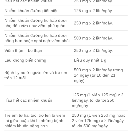
Hầu hết các nhiễm khuẩn
250 mg x 2 lần/ngày.
Nhiễm khuẩn đường tiết niệu
125 mg x 2 lần/ngày.
Nhiễm khuẩn đường hô hấp dưới
250 mg x 2 lần/ngày.
nhẹ đến vừa như viêm phế quản
Nhiễm khuẩn đường hô hấp dưới
500 mg x 2 lần/ngày.
nặng hơn hoặc nghi ngờ viêm phổi
Viêm thận – bể thận
250 mg x 2 lần/ngày.
Lậu không biến chứng
Liều duy nhất 1 g.
500 mg x 2 lần/ngày trong
Bệnh Lyme ở người lớn và trẻ em
14 ngày (từ 10 đến 21
trên 12 tuổi
ngày).
125 mg (1 viên 125 mg) x 2
Hầu hết các nhiễm khuẩn
lần/ngày, tối đa tới 250
mg/ngày.
Trẻ em từ hai tuổi trở lên bị viêm
250 mg (1 viên 250 mg hoặc
tai giữa hoặc khi bị những bệnh
2 viên 125 mg) x 2 lần/ngày,
nhiễm khuẩn nặng hơn
tối đa 500 mg/ngày.