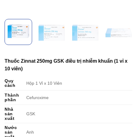
Thuốc Zinnat 250mg GSK điều trị nhiễm khuẩn (1 vỉ x
10 viên)
Quy
Hộp 1 Vỉ x 10 Viên
cách
Thành
Cefuroxime
phần
Nhà
sản
GSK
xuất
Nước
sản
Anh
xuất