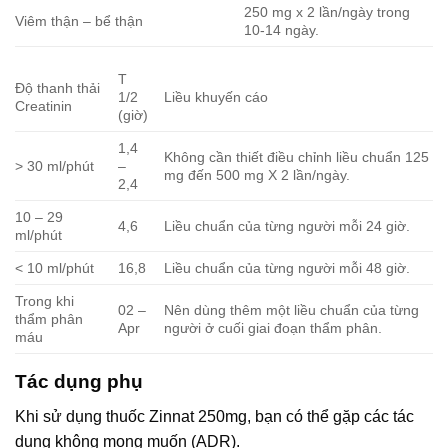
250 mg x 2 lần/ngày trong
Viêm thận – bể thận
10-14 ngày.
T
Độ thanh thải
1/2
Liều khuyến cáo
Creatinin
(giờ)
1,4
Không cần thiết điều chỉnh liều chuẩn 125
> 30 ml/phút
–
mg đến 500 mg X 2 lần/ngày.
2,4
10 – 29
4,6
Liều chuẩn của từng người mỗi 24 giờ.
ml/phút
< 10 ml/phút
16,8
Liều chuẩn của từng người mỗi 48 giờ.
Trong khi
02 –
Nên dùng thêm một liều chuẩn của từng
thẩm phân
Apr
người ở cuối giai đoạn thẩm phân.
máu
Tác dụng phụ
Khi sử dụng thuốc Zinnat 250mg, bạn có thể gặp các tác
dụng không mong muốn (ADR).