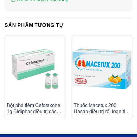
SẢN PHẨM TƯƠNG TỰ
Bột pha tiêm Cefotaxone
Thuốc Macetux 200
1g Bidiphar điều trị các
Hasan điều trị rối loạn tiết
bệnh nhiễm khuẩn nặng
dịch phế quản (30 gói x
(10 lọ)
1g)