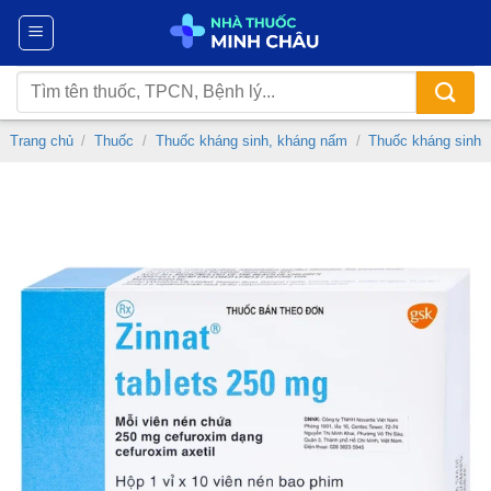
Chuyển
đến
nội
Tìm
dung
kiếm:
Trang chủ
/
Thuốc
/
Thuốc kháng sinh, kháng nấm
/
Thuốc kháng sinh