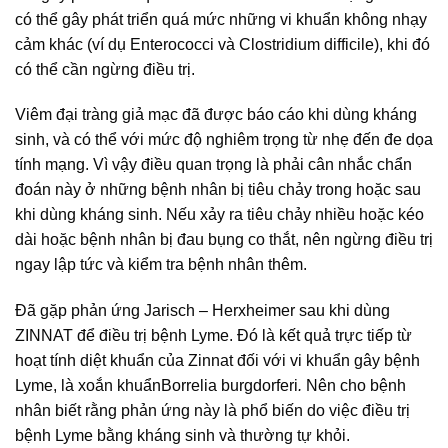
có thể gây phát triển quá mức những vi khuẩn không nhạy
cảm khác (ví dụ Enterococci và Clostridium difficile), khi đó
có thể cần ngừng điều trị.
Viêm đại tràng giả mạc đã được báo cáo khi dùng kháng
sinh, và có thể với mức độ nghiêm trọng từ nhẹ đến đe dọa
tính mạng. Vì vậy điều quan trọng là phải cân nhắc chẩn
đoán này ở những bệnh nhân bị tiêu chảy trong hoặc sau
khi dùng kháng sinh. Nếu xảy ra tiêu chảy nhiều hoặc kéo
dài hoặc bệnh nhân bị đau bụng co thắt, nên ngừng điều trị
ngay lập tức và kiểm tra bệnh nhân thêm.
Đã gặp phản ứng Jarisch – Herxheimer sau khi dùng
ZINNAT để điều trị bệnh Lyme. Đó là kết quả trực tiếp từ
hoạt tính diệt khuẩn của Zinnat đối với vi khuẩn gây bệnh
Lyme, là xoắn khuẩnBorrelia burgdorferi
.
Nên cho bệnh
nhân biết rằng phản ứng này là phổ biến do việc điều trị
bệnh Lyme bằng kháng sinh và thường tự khỏi.