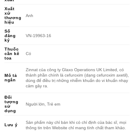
Xuất
xứ
Anh
thương
hiệu
Số
đăng
VN-19963-16
ký
Thuốc
cần kê
Có
toa
Zinnat của công ty Glaxo Operations UK Limited, có
thành phần chính là cefuroxim (dạng cefuroxim axetil),
Mô tả
ngắn
dùng để điều trị những nhiễm khuẩn do vi khuẩn nhạy
cảm gây ra.
Đối
tượng
Người lớn, Trẻ em
sử
dụng
Sản phẩm này chỉ bán khi có chỉ định của bác sĩ, mọi
Lưu ý
thông tin trên Website chỉ mang tính chất tham khảo.