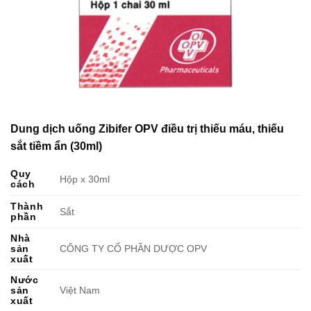
Dung dịch uống Zibifer OPV điều trị thiếu máu, thiếu
sắt tiềm ẩn (30ml)
Quy
Hộp x 30ml
cách
Thành
Sắt
phần
Nhà
sản
CÔNG TY CỔ PHẦN DƯỢC OPV
xuất
Nước
sản
Việt Nam
xuất