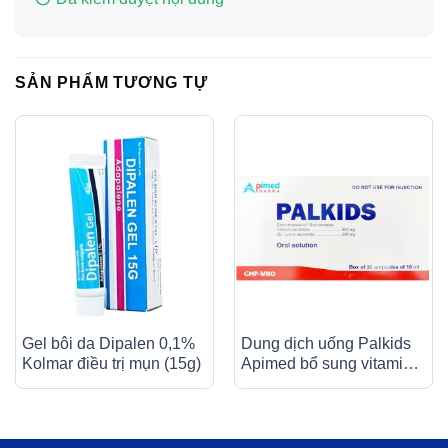
SẢN PHẨM TƯƠNG TỰ
Gel bôi da Dipalen 0,1%
Dung dịch uống Palkids
Kolmar điều trị mụn (15g)
Apimed bổ sung vitamin,
canxi, điều trị suy nhược
cơ thể (20 ống x 10ml)