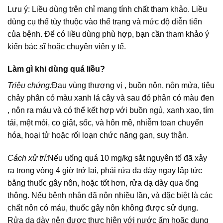
Lưu ý: Liều dùng trên chỉ mang tính chất tham khảo. Liều
dùng cụ thể tùy thuộc vào thể trạng và mức độ diễn tiến
của bệnh. Để có liều dùng phù hợp, bạn cần tham khảo ý
kiến bác sĩ hoặc chuyên viên y tế.
Làm gì khi dùng quá liều?
Triệu chứng:
Đau vùng thượng vị , buồn nôn, nôn mửa, tiêu
chảy phân có màu xanh lá cây và sau đó phân có màu đen
, nôn ra máu và có thể kết hợp với buồn ngủ, xanh xao, tím
tái, mệt mỏi, co giật, sốc, và hôn mê, nhiễm toan chuyển
hóa, hoại tử hoặc rối loạn chức năng gan, suy thận.
Cách xử trí:
Nếu uống quá 10 mg/kg sắt nguyên tố đã xảy
ra trong vòng 4 giờ trở lại, phải rửa dạ dày ngay lập tức
bằng thuốc gây nôn, hoặc tốt hơn, rửa dạ dày qua ống
thông. Nếu bệnh nhân đã nôn nhiều lần, và đặc biệt là các
chất nôn có máu, thuốc gây nôn không được sử dụng.
Rửa dạ dày nên được thực hiện với nước ấm hoặc dung