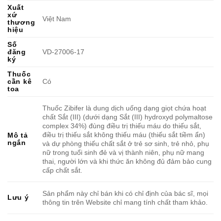
Xuất
xứ
Việt Nam
thương
hiệu
Số
đăng
VD-27006-17
ký
Thuốc
cần kê
Có
toa
Thuốc Zibifer là dung dịch uống dạng giọt chứa hoạt
chất Sắt (III) (dưới dạng Sắt (III) hydroxyd polymaltose
complex 34%) đùng điều trị thiếu máu do thiếu sắt,
điều trị thiếu sắt không thiếu máu (thiếu sắt tiềm ẩn)
Mô tả
ngắn
và dự phòng thiếu chất sắt ở trẻ sơ sinh, trẻ nhỏ, phụ
nữ trong tuổi sinh đẻ và vị thành niên, phụ nữ mang
thai, người lớn và khi thức ăn không đủ đảm bảo cung
cấp chất sắt.
Sản phẩm này chỉ bán khi có chỉ định của bác sĩ, mọi
Lưu ý
thông tin trên Website chỉ mang tính chất tham khảo.