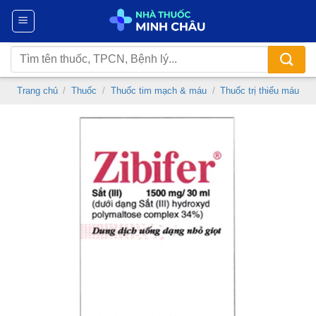
Chuyển
đến
nội
Tìm
dung
kiếm:
Trang chủ
/
Thuốc
/
Thuốc tim mạch & máu
/
Thuốc trị thiếu máu