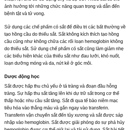
ảnh hưởng tới những chức năng quan trọng và dẫn đến
bệnh tật và tử vong.
Sử dụng các chế phẩm có sắt để điều trị các bất thường về
tạo hồng cầu do thiếu sắt. Sắt không kích thích tạo hồng
cầu cũng như không chữa các rối loạn hemoglobin không
do thiếu sắt. Sử dụng chế phẩm có sắt cũng làm giảm nhẹ
các biểu hiện khác của thiếu sắt như đau lưỡi, khó nuốt,
loạn dưỡng móng và da, nứt kẻ ở góc môi.
Dược động học
Sắt được hấp thu chủ yếu ở tá tràng và đoạn đầu hỗng
tràng. Sự hấp thu sắt tăng lên khi dự trữ sắt trong cơ thể
thấp hoặc nhu cầu sắt tăng. Sắt đi qua tế bào niêm mạc
tiêu hóa vào thẳng máu và gắn ngay vào transferin.
Transferin vận chuyển sắt đến tủy xương và sắt được sáp
nhập vào hemoglobin. Sắt được giải phóng do sự phá hủy
hemoglobin được cơ thể giữ lại và tái sử dụng. Sắt bài tiết