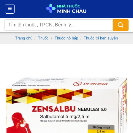
Chuyển
đến
nội
Tìm
dung
kiếm:
Trang chủ
/
Thuốc
/
Thuốc hô hấp
/
Thuốc trị hen suyễn