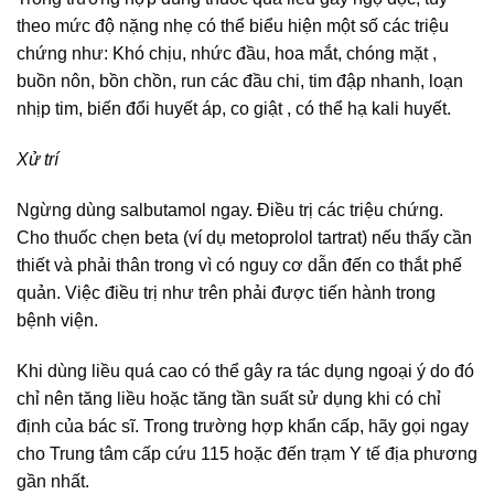
theo mức độ nặng nhẹ có thể biểu hiện một số các triệu
chứng như: Khó chịu, nhức đầu, hoa mắt, chóng mặt ,
buồn nôn, bồn chồn, run các đầu chi, tim đập nhanh, loạn
nhịp tim, biến đổi huyết áp, co giật , có thể hạ kali huyết.
Xử trí
Ngừng dùng salbutamol ngay. Điều trị các triệu chứng.
Cho thuốc chẹn beta (ví dụ metoprolol tartrat) nếu thấy cần
thiết và phải thân trong vì có nguy cơ dẫn đến co thắt phế
quản. Việc điều trị như trên phải được tiến hành trong
bệnh viện.
Khi dùng liều quá cao có thể gây ra tác dụng ngoại ý do đó
chỉ nên tăng liều hoặc tăng tần suất sử dụng khi có chỉ
định của bác sĩ. Trong trường hợp khẩn cấp, hãy gọi ngay
cho Trung tâm cấp cứu 115 hoặc đến trạm Y tế địa phương
gần nhất.