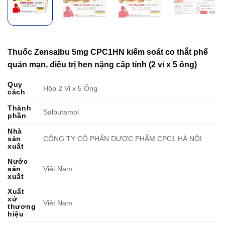
Thuốc Zensalbu 5mg CPC1HN kiểm soát co thắt phế
quản mạn, điều trị hen nặng cấp tính (2 vỉ x 5 ống)
Quy
Hộp 2 Vỉ x 5 Ống
cách
Thành
Salbutamol
phần
Nhà
sản
CÔNG TY CỐ PHẨN DƯỢC PHẨM CPC1 HÀ NỘI
xuất
Nước
sản
Việt Nam
xuất
Xuất
xứ
Việt Nam
thương
hiệu