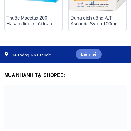
Thuốc Macetux 200
Dung dịch uống A.T
Hasan điều trị rối loạn tiết
Ascorbic Syrup 100mg bổ
dịch phế quản (30 gói x
sung vitamin C, điều trị
1g)
bệnh scorbut (30 gói x
5ml)
Liên hệ
Hệ thống Nhà thuốc
MUA NHANH TẠI SHOPEE: