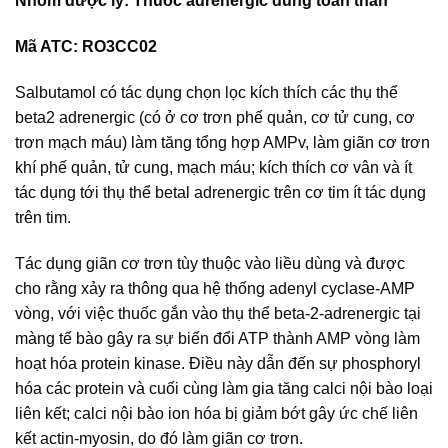
Nhóm dược lý: Thuốc adrenergic dùng toàn thân
Mã ATC: RO3CC02
Salbutamol có tác dụng chọn lọc kích thích các thụ thể
beta2 adrenergic (có ở cơ trơn phế quản, cơ tử cung, cơ
trơn mạch máu) làm tăng tổng hợp AMPv, làm giãn cơ trơn
khí phế quản, tử cung, mạch máu; kích thích cơ vân và ít
tác dụng tới thụ thể betal adrenergic trên cơ tim ít tác dụng
trên tim.
Tác dụng giãn cơ trơn tùy thuộc vào liều dùng và được
cho rằng xảy ra thông qua hệ thống adenyl cyclase-AMP
vòng, với việc thuốc gắn vào thụ thể beta-2-adrenergic tại
màng tế bào gây ra sự biến đổi ATP thành AMP vòng làm
hoạt hóa protein kinase. Điều này dẫn đến sự phosphoryl
hóa các protein và cuối cùng làm gia tăng calci nội bào loại
liên kết; calci nội bào ion hóa bị giảm bớt gây ức chế liên
kết actin-myosin, do đó làm giãn cơ trơn.