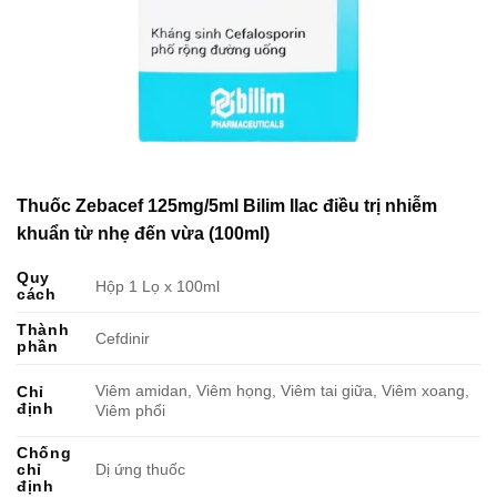
Thuốc Zebacef 125mg/5ml Bilim Ilac điều trị nhiễm
khuẩn từ nhẹ đến vừa (100ml)
Quy
Hộp 1 Lọ x 100ml
cách
Thành
Cefdinir
phần
Viêm amidan, Viêm họng, Viêm tai giữa, Viêm xoang,
Chỉ
định
Viêm phổi
Chống
chỉ
Dị ứng thuốc
định