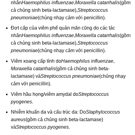
nhân
Haemophilus influenzae
,
Moraxella catarrhalis
(gồm
cả chủng sinh beta-lactamase),
Streptococcus
pneumoniae
(chủng nhạy cảm với penicillin).
Đợt cấp của viêm phế quản mãn cũng do các tác
nhân
Haemophilus influenzae
,
Moraxella catarrhalis
(gồm
cả chủng sinh beta-lactamase),
Streptococcus
pneumoniae
(chủng nhạy cảm với penicillin).
Viêm xoang cấp tính do
Haemophilus influenzae
,
Moraxella catarrhalis
(gồm cả chủng sinh beta-
lactamase) và
Streptococcus pneumoniae
(chủng nhạy
cảm với penicillin).
Viêm hầu họng/viêm amydal do
Streptococcus
pyogenes
.
Nhiễm khuẩn da và cấu trúc da: Do
Staphylococcus
aureus
(gồm cả chủng sinh beta-lactamase)
và
Streptococcus pyogenes
.