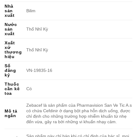
Nhà
sản
Bilim
xuất
Nước
sản
Thổ Nhĩ Kỳ
xuất
Xuất
xứ
Thổ Nhĩ Kỳ
thương
hiệu
Số
đăng
VN-19835-16
ký
Thuốc
cần kê
Có
toa
Zebacef là sản phẩm của Pharmavision San Ve Tic A.s
có chứa Cefdinir ở dạng bột pha hỗn dịch uống, được
Mô tả
ngắn
chỉ định cho những trường hợp nhiễm khuẩn từ nhẹ
đến vừa, gây ra bởi những vi khuẩn nhạy cảm.
Sản phẩm này chỉ bán khi có chỉ định của bác sĩ, mọi