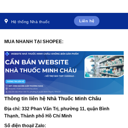
ứng theo mùa (30 ống x
xương (1 vỉ x 4 viên)
10ml)
Liên hệ
Hệ thống Nhà thuốc
MUA NHANH TẠI SHOPEE:
Thông tin liên hệ Nhà Thuốc Minh Châu
Địa chỉ:
332 Phan Văn Trị, phường 11, quận Bình
Thạnh, Thành phố Hồ Chí Minh
Số điện thoại/ Zalo: