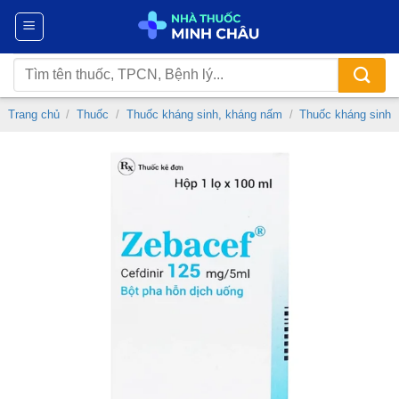
Chuyển
đến
nội
Tìm
dung
kiếm:
Trang chủ
/
Thuốc
/
Thuốc kháng sinh, kháng nấm
/
Thuốc kháng sinh