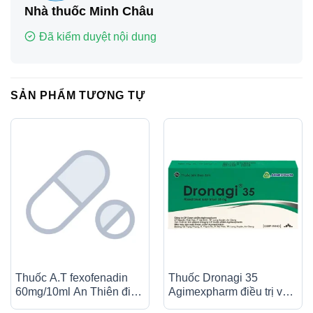
Nhà thuốc Minh Châu
Đã kiểm duyệt nội dung
SẢN PHẨM TƯƠNG TỰ
Thuốc A.T fexofenadin
Thuốc Dronagi 35
60mg/10ml An Thiên điều
Agimexpharm điều trị và
trị triệu chứng viêm mũi dị
ngăn ngừa bệnh loãng