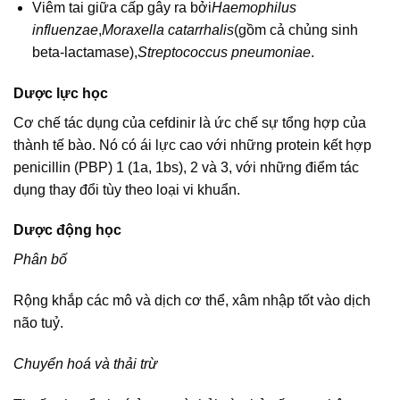
Viêm tai giữa cấp gây ra bởi
Haemophilus
influenzae
,
Moraxella catarrhalis
(gồm cả chủng sinh
beta-lactamase),
Streptococcus pneumoniae
.
Dược lực học
Cơ chế tác dụng của cefdinir là ức chế sự tổng hợp của
thành tế bào. Nó có ái lực cao với những protein kết hợp
penicillin (PBP) 1 (1a, 1bs), 2 và 3, với những điểm tác
dụng thay đổi tùy theo loại vi khuẩn.
Dược động học
Phân bố
Rộng khắp các mô và dịch cơ thể, xâm nhập tốt vào dịch
não tuỷ.
Chuyển hoá và thải trừ