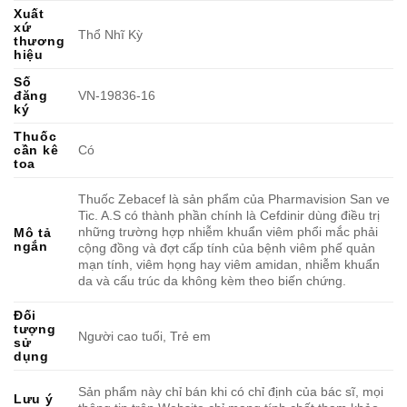
Xuất
xứ
Thổ Nhĩ Kỳ
thương
hiệu
Số
đăng
VN-19836-16
ký
Thuốc
cần kê
Có
toa
Thuốc Zebacef là sản phẩm của Pharmavision San ve
Tic. A.S có thành phần chính là Cefdinir dùng điều trị
những trường hợp nhiễm khuẩn viêm phổi mắc phải
Mô tả
ngắn
cộng đồng và đợt cấp tính của bệnh viêm phế quản
mạn tính, viêm họng hay viêm amidan, nhiễm khuẩn
da và cấu trúc da không kèm theo biến chứng.
Đối
tượng
Người cao tuổi, Trẻ em
sử
dụng
Sản phẩm này chỉ bán khi có chỉ định của bác sĩ, mọi
Lưu ý