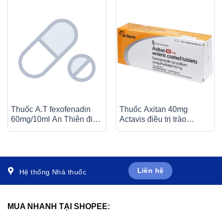
Thuốc A.T fexofenadin
Thuốc Axitan 40mg
60mg/10ml An Thiên điều
Actavis điều trị trào
trị triệu chứng viêm mũi dị
ngược dạ dày – thực
ứng theo mùa (30 ống x
quản (3 vỉ x 10 viên)
10ml)
Liên hệ
Hệ thống Nhà thuốc
MUA NHANH TẠI SHOPEE: