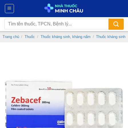
Chuyển
đến
nội
Tìm
dung
kiếm:
Trang chủ
/
Thuốc
/
Thuốc kháng sinh, kháng nấm
/
Thuốc kháng sinh