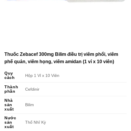
Thuốc Zebacef 300mg Bilim điều trị viêm phổi, viêm
phế quản, viêm họng, viêm amidan (1 vỉ x 10 viên)
Quy
Hộp 1 Vỉ x 10 Viên
cách
Thành
Cefdinir
phần
Nhà
sản
Bilim
xuất
Nước
sản
Thổ Nhĩ Kỳ
xuất