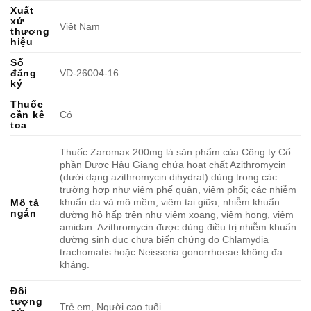
Xuất
xứ
Việt Nam
thương
hiệu
Số
đăng
VD-26004-16
ký
Thuốc
cần kê
Có
toa
Thuốc Zaromax 200mg là sản phẩm của Công ty Cổ
phần Dược Hậu Giang chứa hoạt chất Azithromycin
(dưới dạng azithromycin dihydrat) dùng trong các
trường hợp như viêm phế quản, viêm phổi; các nhiễm
khuẩn da và mô mềm; viêm tai giữa; nhiễm khuẩn
Mô tả
ngắn
đường hô hấp trên như viêm xoang, viêm họng, viêm
amidan. Azithromycin được dùng điều trị nhiễm khuẩn
đường sinh dục chưa biến chứng do Chlamydia
trachomatis hoặc Neisseria gonorrhoeae không đa
kháng.
Đối
tượng
Trẻ em, Người cao tuổi