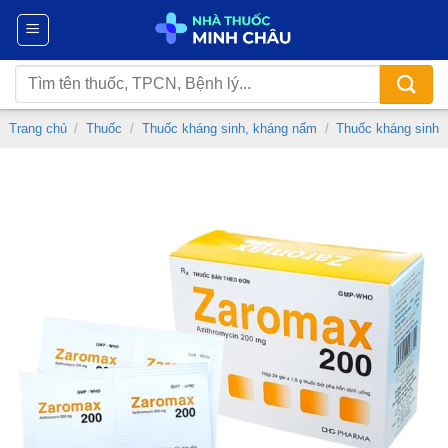
Chuyển
đến
nội
Tìm
dung
kiếm:
Trang chủ
/
Thuốc
/
Thuốc kháng sinh, kháng nấm
/
Thuốc kháng sinh