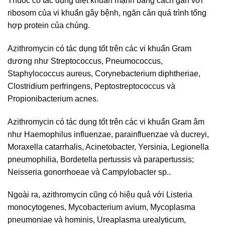
Thuốc có tác dụng diệt khuẩn mạnh bằng cách gắn với
ribosom của vi khuẩn gây bệnh, ngăn cản quá trình tổng
hợp protein của chúng.
Azithromycin có tác dụng tốt trên các vi khuẩn Gram
dương như Streptococcus, Pneumococcus,
Staphylococcus aureus, Corynebacterium diphtheriae,
Clostridium perfringens, Peptostreptococcus và
Propionibacterium acnes.
Azithromycin có tác dụng tốt trên các vi khuẩn Gram âm
như Haemophilus influenzae, parainfluenzae và ducreyi,
Moraxella catarrhalis, Acinetobacter, Yersinia, Legionella
pneumophilia, Bordetella pertussis và parapertussis;
Neisseria gonorrhoeae và Campylobacter sp..
Ngoài ra, azithromycin cũng có hiệu quả với Listeria
monocytogenes, Mycobacterium avium, Mycoplasma
pneumoniae và hominis, Ureaplasma urealyticum,