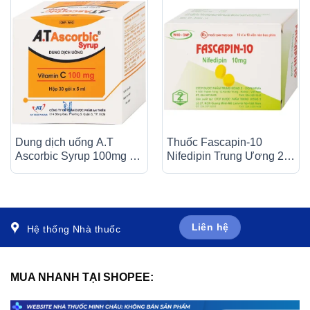
Dung dịch uống A.T
Thuốc Fascapin-10
Ascorbic Syrup 100mg bổ
Nifedipin Trung Ương 2
sung vitamin C, điều trị
dự phòng đau thắt ngực,
bệnh scorbut (30 gói x
cao huyết áp (10 vỉ x 10
5ml)
viên)
Liên hệ
Hệ thống Nhà thuốc
MUA NHANH TẠI SHOPEE: