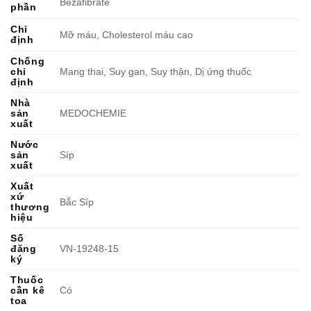
Bezafibrate
phần
Chỉ
Mỡ máu, Cholesterol máu cao
định
Chống
chỉ
Mang thai, Suy gan, Suy thận, Dị ứng thuốc
định
Nhà
sản
MEDOCHEMIE
xuất
Nước
sản
Síp
xuất
Xuất
xứ
Bắc Síp
thương
hiệu
Số
đăng
VN-19248-15
ký
Thuốc
cần kê
Có
toa