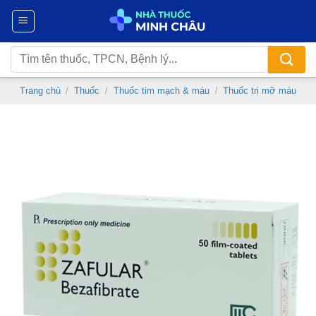
Chuyển
đến
nội
Tìm
dung
kiếm:
Trang chủ
/
Thuốc
/
Thuốc tim mạch & máu
/
Thuốc trị mỡ máu