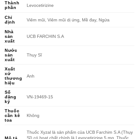
Thành
Levocetirizine
phần
Chỉ
Viêm mũi, Viêm mũi dị ứng, Mề đay, Ngứa
định
Nhà
sản
UCB FARCHIN S.A
xuất
Nước
sản
Thụy Sĩ
xuất
Xuất
xứ
Anh
thương
hiệu
Số
đăng
VN-19469-15
ký
Thuốc
cần kê
Không
toa
Thuốc Xyzal là sản phẩm của UCB Farchim S.A (Thụy
Sĩ) có hoạt chất chính là Levocetirizine 5 mg. Thuốc
Mô tả