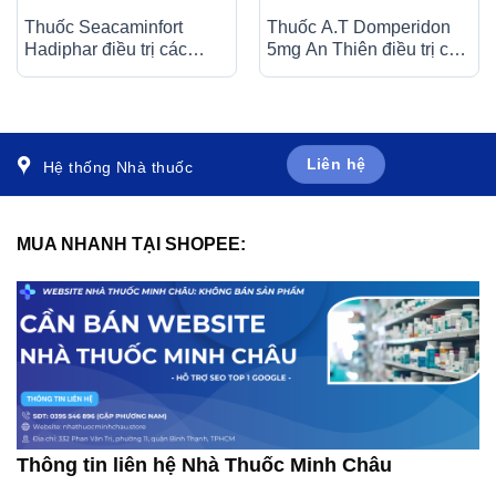
Thuốc Seacaminfort
Thuốc A.T Domperidon
Hadiphar điều trị các
5mg An Thiên điều trị các
bệnh lý thần kinh ngoại
trường hợp buồn nôn và
biên (10 vỉ x 10 viên)
nôn (30 ống)
Liên hệ
Hệ thống Nhà thuốc
MUA NHANH TẠI SHOPEE:
Thông tin liên hệ Nhà Thuốc Minh Châu