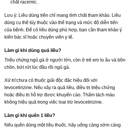
chất racemic.
Lưu ý: Liều dùng trên chỉ mang tính chất tham khảo. Liều
dùng cụ thể tùy thuộc vào thể trạng và mức độ diễn tiến
của bệnh. Để có liều dùng phù hợp, bạn cần tham khảo ý
kiến bác sĩ hoặc chuyên viên y tế.
Làm gì khi dùng quá liều?
Triệu chứng:
ngủ gà ở người lớn, còn ở trẻ em lo âu và bồn
chồn, bứt rứt lúc đầu rồi ngủ gà.
Xử trí:
chưa có thuốc giải độc đặc hiệu đối với
levocetirizine. Nếu xảy ra quá liều, điều trị triệu chứng
hoặc điều trị hỗ trợ được khuyến cáo. Thẩm tách máu
không hiệu quả trong việc loại trừ levocetirizine.
Làm gì khi quên 1 liều?
Nếu quên dùng một liều thuốc, hãy uống càng sớm càng