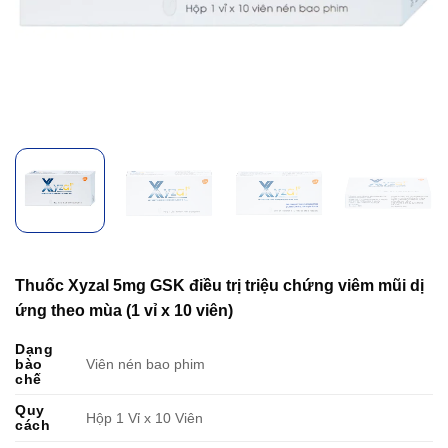
Thuốc Xyzal 5mg GSK điều trị triệu chứng viêm mũi dị
ứng theo mùa (1 vỉ x 10 viên)
Dạng
bào
Viên nén bao phim
chế
Quy
Hộp 1 Vỉ x 10 Viên
cách