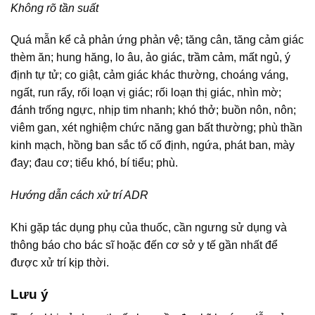
Không rõ tần suất
Quá mẫn kể cả phản ứng phản vệ; tăng cân, tăng cảm giác
thèm ăn; hung hăng, lo âu, ảo giác, trầm cảm, mất ngủ, ý
định tự tử; co giật, cảm giác khác thường, choáng váng,
ngất, run rẩy, rối loạn vị giác; rối loạn thị giác, nhìn mờ;
đánh trống ngực, nhịp tim nhanh; khó thở; buồn nôn, nôn;
viêm gan, xét nghiệm chức năng gan bất thường; phù thần
kinh mạch, hồng ban sắc tố cố định, ngứa, phát ban, mày
đay; đau cơ; tiểu khó, bí tiểu; phù.
Hướng dẫn cách xử trí ADR
Khi gặp tác dụng phụ của thuốc, cần ngưng sử dụng và
thông báo cho bác sĩ hoặc đến cơ sở y tế gần nhất để
được xử trí kịp thời.
Lưu ý