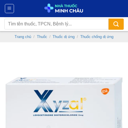
Chuyển
đến
nội
Tìm
dung
kiếm:
Trang chủ
/
Thuốc
/
Thuốc dị ứng
/
Thuốc chống dị ứng