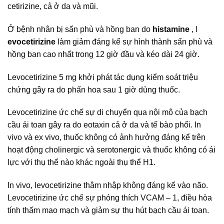
cetirizine, cả ở da và mũi.
Ở bệnh nhân bị sẩn phù và hồng ban do
histamine
, l
evocetirizine
làm giảm đáng kể sự hình thành sẩn phù và
hồng ban cao nhất trong 12 giờ đầu và kéo dài 24 giờ.
Levocetirizine 5 mg khởi phát tác dụng kiểm soát triệu
chứng gây ra do phấn hoa sau 1 giờ dùng thuốc.
Levocetirizine ức chế sự di chuyển qua nội mô của bạch
cầu ái toan gây ra do eotaxin cả ở da và tế bào phổi. In
vivo và ex vivo, thuốc không có ảnh hưởng đáng kể trên
hoạt động cholinergic và serotonergic và thuốc không có ái
lực với thụ thể nào khác ngoài thụ thể H1.
In vivo, levocetirizine thâm nhập không đáng kể vào não.
Levocetirizine ức chế sự phóng thích VCAM – 1, điều hòa
tính thấm mao mạch và giảm sự thu hút bạch cầu ái toan.