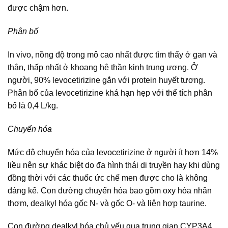
được chậm hơn.
Phân bố
In vivo, nồng độ trong mô cao nhất được tìm thấy ở gan và
thận, thấp nhất ở khoang hệ thần kinh trung ương. Ở
người, 90% levocetirizine gắn với protein huyết tương.
Phân bố của levocetirizine khá hạn hẹp với thể tích phân
bố là 0,4 L/kg.
Chuyển hóa
Mức độ chuyển hóa của levocetirizine ở người ít hơn 14%
liều nên sự khác biệt do đa hình thái di truyền hay khi dùng
đồng thời với các thuốc ức chế men được cho là không
đáng kể. Con đường chuyển hóa bao gồm oxy hóa nhân
thơm, dealkyl hóa gốc N- và gốc O- và liên hợp taurine.
Con đường dealkyl hóa chủ yếu qua trung gian CYP3A4