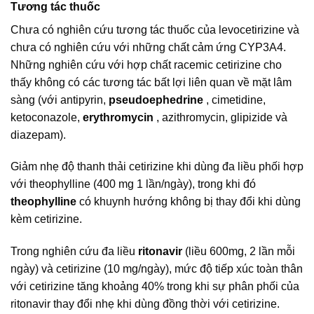
Tương tác thuốc
Chưa có nghiên cứu tương tác thuốc của levocetirizine và
chưa có nghiên cứu với những chất cảm ứng CYP3A4.
Những nghiên cứu với hợp chất racemic cetirizine cho
thấy không có các tương tác bất lợi liên quan về mặt lâm
sàng (với antipyrin,
pseudoephedrine
, cimetidine,
ketoconazole,
erythromycin
, azithromycin, glipizide và
diazepam).
Giảm nhẹ độ thanh thải cetirizine khi dùng đa liều phối hợp
với theophylline (400 mg 1 lần/ngày), trong khi đó
theophylline
có khuynh hướng không bị thay đổi khi dùng
kèm cetirizine.
Trong nghiên cứu đa liều
ritonavir
(liều 600mg, 2 lần mỗi
ngày) và cetirizine (10 mg/ngày), mức độ tiếp xúc toàn thân
với cetirizine tăng khoảng 40% trong khi sự phân phối của
ritonavir thay đổi nhẹ khi dùng đồng thời với cetirizine.