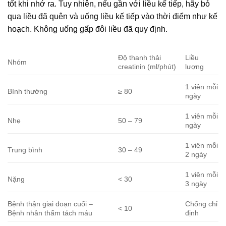
tốt khi nhớ ra. Tuy nhiên, nếu gần với liều kế tiếp, hãy bỏ
qua liều đã quên và uống liều kế tiếp vào thời điểm như kế
hoạch. Không uống gấp đôi liều đã quy định.
Độ thanh thải
Liều
Nhóm
creatinin (ml/phút)
lượng
1 viên mỗi
Bình thường
≥ 80
ngày
1 viên mỗi
Nhẹ
50 – 79
ngày
1 viên mỗi
Trung bình
30 – 49
2 ngày
1 viên mỗi
Nặng
< 30
3 ngày
Bệnh thận giai đoạn cuối –
Chống chỉ
< 10
Bệnh nhân thẩm tách máu
định