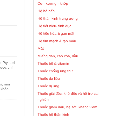
Cơ - xương - khớp
Hệ hô hấp
Hệ thần kinh trung ương
Hệ tiết niệu-sinh dục
Hệ tiêu hóa & gan mật
Hệ tim mạch & tạo máu
Mắt
Miếng dán, cao xoa, dầu
 Pty. Ltd
Thuốc bổ & vitamin
được chỉ
Thuốc chống ung thư
Thuốc da liễu
ĩ, mọi
Thuốc dị ứng
 khảo.
Thuốc giải độc, khử độc và hỗ trợ cai
nghiện
Thuốc giảm đau, hạ sốt, kháng viêm
Thuốc hệ thần kinh