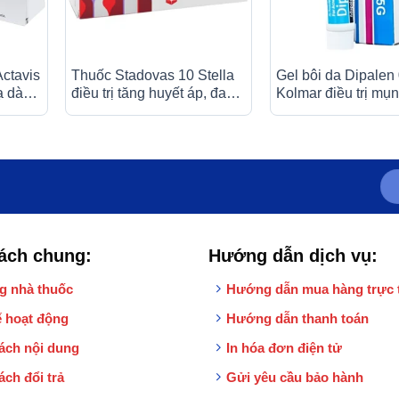
ctavis
Thuốc Stadovas 10 Stella
Gel bôi da Dipalen
ạ dày –
điều trị tăng huyết áp, đau
Kolmar điều trị mụn
viên)
thắt ngực ổn định mạn tính
(3 vỉ x 10 viên)
ách chung:
Hướng dẫn dịch vụ:
g nhà thuốc
Hướng dẫn mua hàng trực 
 hoạt động
Hướng dẫn thanh toán
ách nội dung
In hóa đơn điện tử
ách đổi trả
Gửi yêu cầu bảo hành