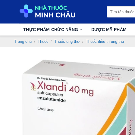
Chuyển
Tìm
đến
kiếm:
nội
dung
THỰC PHẨM CHỨC NĂNG
DƯỢC MỸ PHẨM
Trang chủ
/
Thuốc
/
Thuốc ung thư
/
Thuốc điều trị ung thư