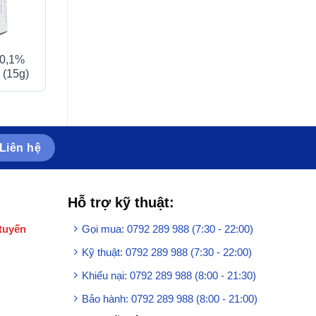
 0,1%
Bột pha tiêm Cefotaxone
Thuốc Hapresval
 (15g)
1g Bidiphar điều trị các
Hasan điều trị tă
bệnh nhiễm khuẩn nặng
áp nguyên phát (1
(10 lọ)
viên)
Liên hệ
Hỗ trợ kỹ thuật:
tuyến
Gọi mua: 0792 289 988 (7:30 - 22:00)
Kỹ thuật: 0792 289 988 (7:30 - 22:00)
Khiếu nại: 0792 289 988 (8:00 - 21:30)
Bảo hành: 0792 289 988 (8:00 - 21:00)