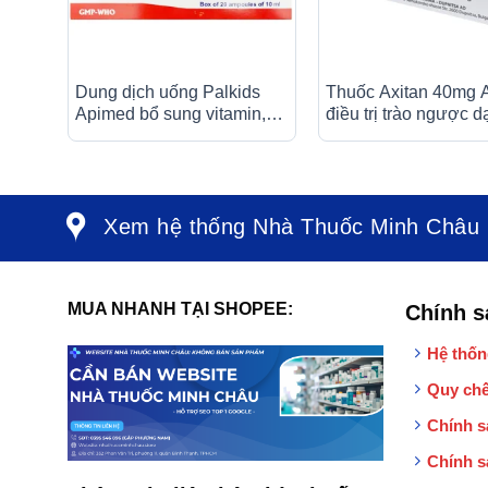
Dung dịch uống Palkids
Thuốc Axitan 40mg A
Apimed bổ sung vitamin,
điều trị trào ngược d
canxi, điều trị suy nhược
thực quản (3 vỉ x 10 
cơ thể (20 ống x 10ml)
Xem hệ thống Nhà Thuốc Minh Châu
MUA NHANH TẠI SHOPEE:
Chính s
Hệ thốn
Quy chế
Chính s
Chính s