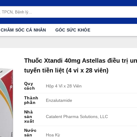
CHĂM SÓC CÁ NHÂN
GÓC SỨC KHỎE
Thuốc Xtandi 40mg Astellas điều trị u
tuyến tiền liệt (4 vỉ x 28 viên)
Quy
Hộp 4 Vỉ x 28 Viên
cách
Thành
Enzalutamide
phần
Nhà
sản
Catalent Pharma Solutions, LLC
xuất
Nước
sản
Hoa Kỳ