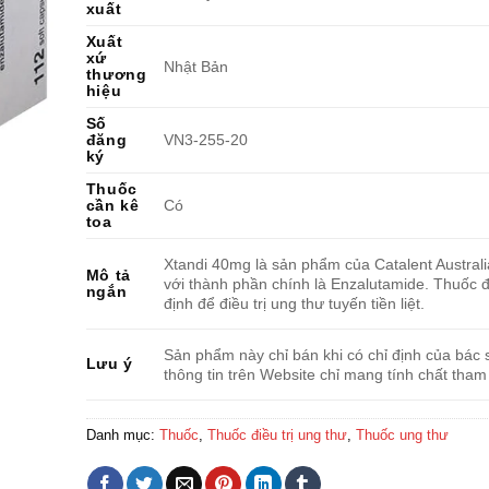
xuất
Xuất
xứ
Nhật Bản
thương
hiệu
Số
đăng
VN3-255-20
ký
Thuốc
cần kê
Có
toa
Xtandi 40mg là sản phẩm của Catalent Australia
Mô tả
với thành phần chính là Enzalutamide. Thuốc 
ngắn
định để điều trị ung thư tuyến tiền liệt.
Sản phẩm này chỉ bán khi có chỉ định của bác s
Lưu ý
thông tin trên Website chỉ mang tính chất tham
Danh mục:
Thuốc
,
Thuốc điều trị ung thư
,
Thuốc ung thư