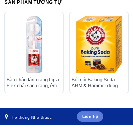
SẢN PHẨM TƯƠNG TỰ
Bàn chải đánh răng Lipzo
Bột nổi Baking Soda
Flex chải sạch răng, êm
ARM & Hammer dùng
chân nướu (1 cây)
làm chất ổn định (453g)
Liên hệ
Hệ thống Nhà thuốc