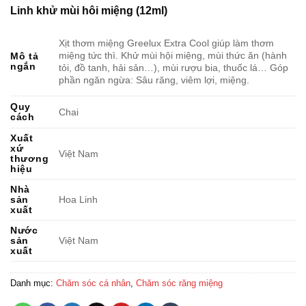
Linh khử mùi hôi miệng (12ml)
Xịt thơm miệng Greelux Extra Cool giúp làm thơm
miệng tức thì. Khử mùi hội miệng, mùi thức ăn (hành
Mô tả
ngắn
tỏi, đồ tanh, hải sản…), mùi rượu bia, thuốc lá… Góp
phần ngăn ngừa: Sâu răng, viêm lợi, miệng.
Quy
Chai
cách
Xuất
xứ
Việt Nam
thương
hiệu
Nhà
sản
Hoa Linh
xuất
Nước
sản
Việt Nam
xuất
Danh mục:
Chăm sóc cá nhân
,
Chăm sóc răng miệng