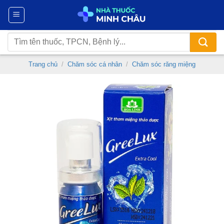
Chuyển
đến
nội
Tìm
dung
kiếm:
Trang chủ
/
Chăm sóc cá nhân
/
Chăm sóc răng miệng