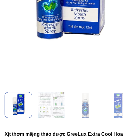
Xịt thơm miệng thảo dược GreeLux Extra Cool Hoa