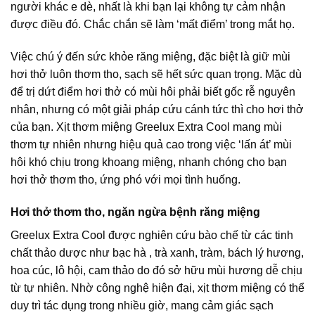
người khác e dè, nhất là khi bạn lại không tự cảm nhận
được điều đó. Chắc chắn sẽ làm ‘mất điểm’ trong mắt họ.
Việc chú ý đến sức khỏe răng miệng, đặc biệt là giữ mùi
hơi thở luôn thơm tho, sạch sẽ hết sức quan trọng. Mặc dù
để trị dứt điểm hơi thở có mùi hôi phải biết gốc rễ nguyên
nhân, nhưng có một giải pháp cứu cánh tức thì cho hơi thở
của bạn. Xịt thơm miệng Greelux Extra Cool mang mùi
thơm tự nhiên nhưng hiệu quả cao trong việc ‘lấn át’ mùi
hôi khó chịu trong khoang miệng, nhanh chóng cho bạn
hơi thở thơm tho, ứng phó với mọi tình huống.
Hơi thở thơm tho, ngăn ngừa bệnh răng miệng
Greelux Extra Cool được nghiên cứu bào chế từ các tinh
chất thảo dược như bạc hà , trà xanh, tràm, bách lý hương,
hoa cúc, lô hội, cam thảo do đó sở hữu mùi hương dễ chịu
từ tự nhiên. Nhờ công nghệ hiện đại, xịt thơm miệng có thể
duy trì tác dụng trong nhiều giờ, mang cảm giác sạch