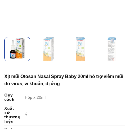
Xịt mũi Otosan Nasal Spray Baby 20ml hỗ trợ viêm mũi
do virus, vi khuẩn, dị ứng
Quy
Hộp x 20ml
cách
Xuất
xứ
Ý
thương
hiệu