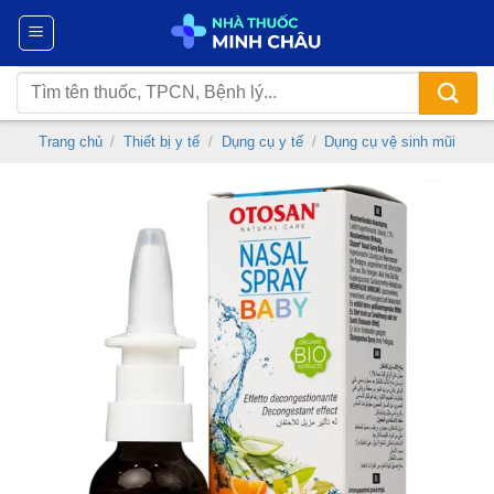
Chuyển
đến
nội
Tìm
dung
kiếm:
Trang chủ
/
Thiết bị y tế
/
Dụng cụ y tế
/
Dụng cụ vệ sinh mũi