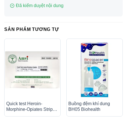
Đã kiểm duyệt nội dung
SẢN PHẨM TƯƠNG TỰ
Quick test Heroin-
Buồng đệm khí dung
Morphine-Opiates Strip
BH05 Biohealth
4.0 Amvi phát hiện nhanh
chất gây nghiện trong
nước tiểu (50 cái)