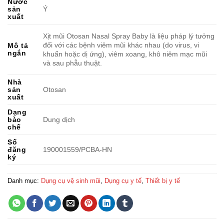
Nước
sản
Ý
xuất
Xịt mũi Otosan Nasal Spray Baby là liệu pháp lý tưởng
đối với các bệnh viêm mũi khác nhau (do virus, vi
Mô tả
ngắn
khuẩn hoặc dị ứng), viêm xoang, khô niêm mạc mũi
và sau phẫu thuật.
Nhà
sản
Otosan
xuất
Dạng
bào
Dung dịch
chế
Số
đăng
190001559/PCBA-HN
ký
Danh mục:
Dụng cụ vệ sinh mũi
,
Dụng cụ y tế
,
Thiết bị y tế