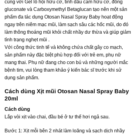
cùng với Gel lô hội hữu cơ, tinh dầu cam hữu cơ, đồng
gluconate và Carboxymethyl Betaglucan tạo nên một sản
phẩm đa tác dụng Otosan Nasal Spray Baby hoạt động
ngay trên niêm mạc mũi, làm sạch sâu các hốc mũi, do đó
làm thông thoáng mũi khỏi chất nhầy dư thừa và giúp giảm
tình trạng nghẹt mũi .
Với công thức tinh tế và không chứa chất gây co mạch,
sản phẩm này đặc biệt phù hợp đối với trẻ em, phụ nữ
mang thai. Phụ nữ đang cho con bú và những người mắc
bệnh tim, vui lòng tham khảo ý kiến bác sĩ trước khi sử
dụng sản phẩm.
Cách dùng Xịt mũi Otosan Nasal Spray Baby
20ml
Cách dùng
Lắp vòi xịt vào chai, đầu bé ở tư thế hơi ngả sau.
Bước 1: Xịt mỗi bên 2 nhát làm loãng và sạch dịch nhầy