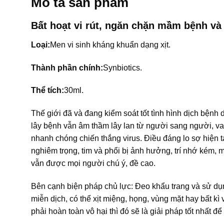
Mô tả sản phẩm
Bất hoạt vi rút, ngăn chặn mầm bệnh va
Loại:
Men vi sinh kháng khuẩn dạng xịt.
Thành phần chính:
Synbiotics.
Thể tích:
30ml.
Thế giới đã và đang kiểm soát tốt tình hình dịch bện
lây bệnh vẫn âm thầm lây lan từ người sang người, va
nhanh chóng chiến thắng virus. Điều đáng lo sợ hiện 
nghiêm trọng, tim và phổi bị ảnh hưởng, trí nhớ kém,
vẫn được mọi người chú ý, đề cao.
Bên cạnh biện pháp chủ lực: Đeo khẩu trang và sử dụng
miễn dịch, có thể xịt miệng, họng, vùng mặt hay bất kì
phải hoàn toàn vô hại thì đó sẽ là giải pháp tốt nh