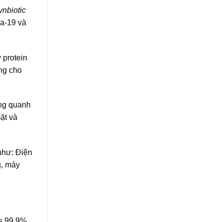
ynbiotic
na-19 và
 protein
ông cho
xung quanh
̆t và
như: Điện
g, máy
us 99.9%