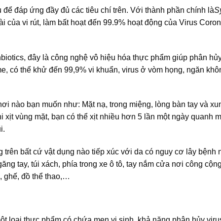
ể đáp ứng đầy đủ các tiêu chí trên. Với thành phần chính là
S
ài của vi rút, làm bất hoạt đến 99.9% hoạt động của Virus Coro
, đây là công nghệ vô hiệu hóa thực phẩm giúp phân hủy
enzyme, có thể khử đến 99,9% vi khuẩn, virus ở vòm họng, ngăn kh
ơi nào bạn muốn như: Mặt nạ, trong miệng, lòng bàn tay và 
i xịt vùng mặt, bạn có thể xịt nhiều hơn 5 lần một ngày quanh mạ
i.
 trên bất cứ vật dụng nào tiếp xúc với da có nguy cơ lây bệnh 
 găng tay, túi xách, phía trong xe ô tô, tay nắm cửa nơi công cộn
n, ghế, đồ thể thao,…
ột loại thực phẩm có chứa men vi sinh, khả năng phân hủy vir