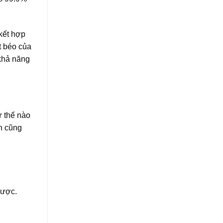
 kết hợp
t béo của
 khả năng
ư thế nào
n cũng
được.
.