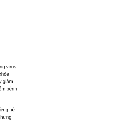
ưng virus
 khỏe
uy giảm
iễm bệnh
cường hệ
 nhưng