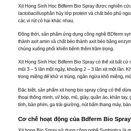
Xịt Họng Sinh Học Bdferm Bio Spray được nghiên cứu đ
lactobacillus
phân hủy lớp protein và chất béo phủ ngo
các vi rút có hại khác nhau.
Đồng thời, sản phẩm ứng dụng công nghệ BDferm synbiotics
thành axit amin và chất béo thành axit béo bằng 
chúng xuống phổi khiến bệnh thêm trầm trọng.
Xịt Họng Sinh Học Bdferm Bio Spray có thể xịt bất cứ n
mũi 3 – 5 lần một ngày, khoảng 2 – 3 lần xịt một lần. Kh
trong miệng để khử vi trùng, ngăn ngừa khô miệng, mũ
Đặc biệt, sản phẩm xịt họng bio spray cũng có thể dùng
thoại thông minh, ví/ bóp, mũ, giày, quần áo, khăn tay,
tính, bàn phím, ga trải giường, nút bấm thang máy, bà
Cơ chế hoạt động của Bdferm Bio Spray
Xịt họng Bio Spray sử dụng công nghệ Synbiotics là m