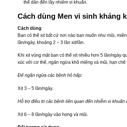
thể dẫn đến lây nhiễm vi khuẩn.
Cách dùng Men vi sinh kháng k
Cách dùng
Bạn có thể xịt bất cứ nơi nào bạn muốn như mũi, miệng
lần/ngày, khoảng 2 – 3 lần xịt/lần.
Khi xịt vùng mặt bạn có thể xịt nhiều hơn 5 lần/ngày 
xúc với cơ thể, ngăn ngừa khô miệng và mũi, hạn chế 
Để ngăn ngừa các bệnh hô hấp:
Xịt 3 – 5 lần/ngày.
Hỗ trợ điều trị các bệnh liên quan đến nhiễm vi khuẩn 
Xịt 6 – 8 lần/ngày vào họng và mũi.