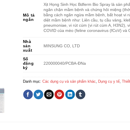
Xịt Họng Sinh Học Bdferm Bio Spray là sản phẩ
ngăn chặn mầm bệnh và chứng hôi miệng (thở 
bằng cách ngăn ngừa mầm bệnh, bất hoạt vi rút
Mô tả
ngắn
diệt mầm bệnh như: Liên cầu, tụ cầu vàng, kle
pneumoniae, vi rút cúm (vi rút cúm A, H3N2), vi 
COVID của mèo (feline coronavirus (fCoV) và
Nhà
sản
MINSUNG CO, LTD
xuất
Số
đăng
220000040/PCBA-ĐNa
ký
Danh mục:
Các dụng cụ và sản phẩm khác
,
Dụng cụ y tế
,
Thiết