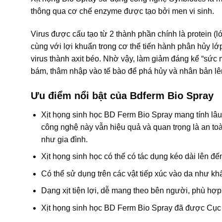
thông qua cơ chế enzyme được tạo bởi men vi sinh.
Virus được cấu tạo từ 2 thành phần chính là protein (l
cùng với lợi khuẩn trong cơ thể tiến hành phân hủy lớ
virus thành axit béo. Nhờ vậy, làm giảm đáng kể “sức
bám, thâm nhập vào tế bào để phá hủy và nhân bản lên
Ưu điểm nổi bật của Bdferm Bio Spray
Xịt họng sinh học BD Ferm Bio Spray mang tính lâu 
công nghệ này vẫn hiệu quả và quan trọng là an t
như gia đình.
Xịt họng sinh học có thể có tác dụng kéo dài lên đến
Có thể sử dụng trên các vật tiếp xúc vào da như kh
Dạng xịt tiện lợi, dễ mang theo bên người, phù hợp
Xịt họng sinh học BD Ferm Bio Spray đã được Cục 