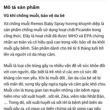
Mô tả sản phẩm
Vũ khí chống muỗi, bảo vệ da bé
Xịt chống muỗi Remos Baby Spray hương khuynh diệp là
sản phẩm chống muỗi sử dụng hoạt chất Picaridin trong
công thức. Đây là hoạt chất đã được WHO và EPA chứng
nhận an toàn và có hiệu quả cao trong việc bảo vệ da khỏi
muỗi gây bệnh. Sản phẩm dành cho trẻ từ 6 tháng tuổi trở
lên và người có da nhạy cảm.
Muỗi là loại côn trùng gây ra nhiều vấn đề về sức khỏe đối
với con người, đặc biệt là trẻ nhỏ vì các em có sức đề
kháng còn non yếu. Khi bị muỗi đốt , làn da của bé sẽ bị
nổi mẩn đỏ, sưng tấy gây ngứa ngáy và cảm giác khó chịu.
Muỗi còn là trung gian lan truyền những căn bệnh nguy
hiểm như sốt xuất huyết , sốt rét, Zika, viêm não Nhật Bản,
… Trong đó, sốt xuất huyết và sốt rét là bệnh phổ biến do
muỗi gây ra, có nguy cơ biến chứng và tử vong cao nếu