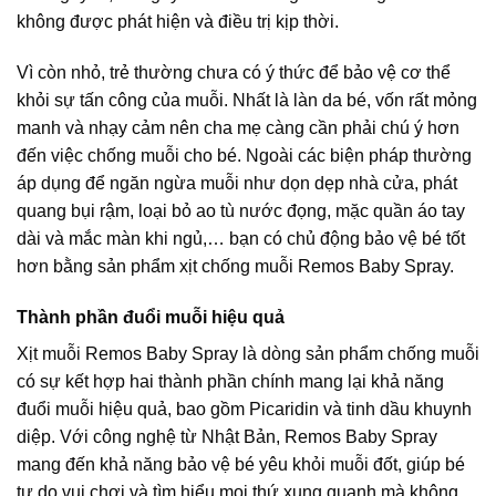
không được phát hiện và điều trị kịp thời.
Vì còn nhỏ, trẻ thường chưa có ý thức để bảo vệ cơ thể
khỏi sự tấn công của muỗi. Nhất là làn da bé, vốn rất mỏng
manh và nhạy cảm nên cha mẹ càng cần phải chú ý hơn
đến việc chống muỗi cho bé. Ngoài các biện pháp thường
áp dụng để ngăn ngừa muỗi như dọn dẹp nhà cửa, phát
quang bụi rậm, loại bỏ ao tù nước đọng, mặc quần áo tay
dài và mắc màn khi ngủ,… bạn có chủ động bảo vệ bé tốt
hơn bằng sản phẩm xịt chống muỗi Remos Baby Spray.
Thành phần đuổi muỗi hiệu quả
Xịt muỗi Remos Baby Spray là dòng sản phẩm chống muỗi
có sự kết hợp hai thành phần chính mang lại khả năng
đuổi muỗi hiệu quả, bao gồm Picaridin và tinh dầu khuynh
diệp. Với công nghệ từ Nhật Bản, Remos Baby Spray
mang đến khả năng bảo vệ bé yêu khỏi muỗi đốt, giúp bé
tự do vui chơi và tìm hiểu mọi thứ xung quanh mà không