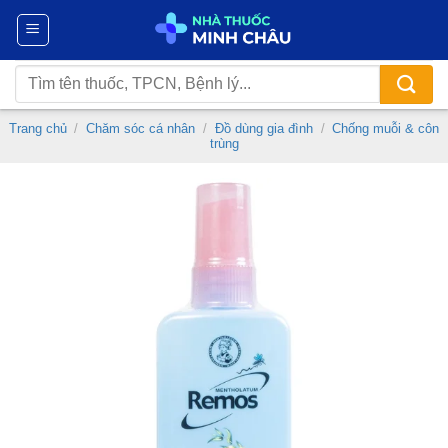
Chuyển
đến
nội
Tìm
dung
kiếm:
Trang chủ
/
Chăm sóc cá nhân
/
Đồ dùng gia đình
/
Chống muỗi & côn
trùng