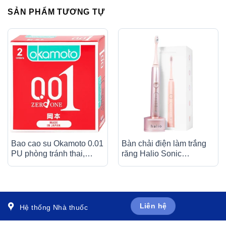
SẢN PHẨM TƯƠNG TỰ
Bao cao su Okamoto 0.01
Bàn chải điện làm trắng
PU phòng tránh thai,
răng Halio Sonic
ngăn ngừa HIV và các
Whitening Toothbrush Pro
bệnh lây qua đường tình
Rose Gold
dục (2 cái)
Liên hệ
Hệ thống Nhà thuốc