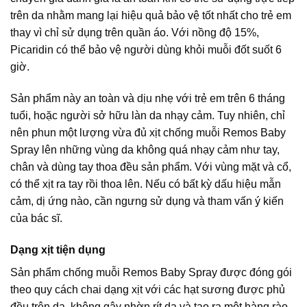
trên da nhằm mang lại hiệu quả bảo vệ tốt nhất cho trẻ em
thay vì chỉ sử dụng trên quần áo. Với nồng độ 15%,
Picaridin có thể bảo vệ người dùng khỏi muỗi đốt suốt 6
giờ.
Sản phẩm này an toàn và dịu nhẹ với trẻ em trên 6 tháng
tuổi, hoặc người sở hữu làn da nhạy cảm. Tuy nhiên, chỉ
nên phun một lượng vừa đủ xịt chống muỗi Remos Baby
Spray lên những vùng da không quá nhạy cảm như tay,
chân và dùng tay thoa đều sản phẩm. Với vùng mặt và cổ,
có thể xịt ra tay rồi thoa lên. Nếu có bất kỳ dấu hiệu mẫn
cảm, dị ứng nào, cần ngưng sử dụng và tham vấn ý kiến
của bác sĩ.
Dạng xịt tiện dụng
Sản phẩm chống muỗi Remos Baby Spray được đóng gói
theo quy cách chai dạng xịt với các hạt sương được phủ
đều trên da, không gây nhờn rít da và tạo ra một hàng rào