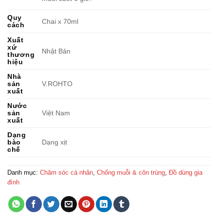
Quy
Chai x 70ml
cách
Xuất
xứ
Nhật Bản
thương
hiệu
Nhà
sản
V.ROHTO
xuất
Nước
sản
Việt Nam
xuất
Dạng
bào
Dạng xịt
chế
Danh mục:
Chăm sóc cá nhân
,
Chống muỗi & côn trùng
,
Đồ dùng gia
đình