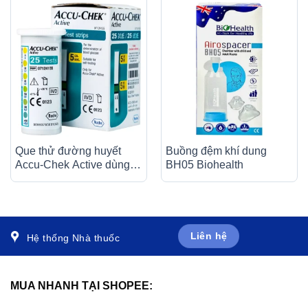
Que thử đường huyết
Buồng đệm khí dung
Accu-Chek Active dùng
BH05 Biohealth
cho máy Accu-Chek
Active (25 cái)
Liên hệ
Hệ thống Nhà thuốc
MUA NHANH TẠI SHOPEE: