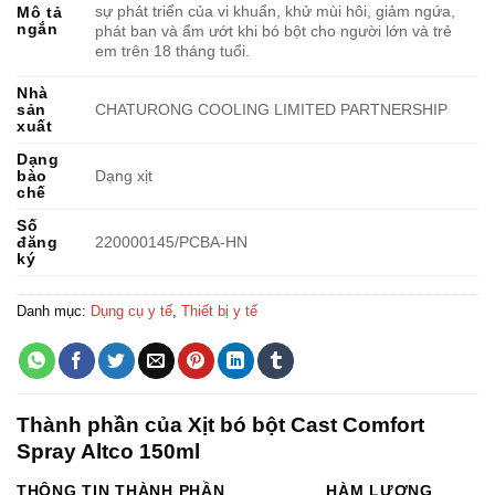
sự phát triển của vi khuẩn, khử mùi hôi, giảm ngứa,
Mô tả
ngắn
phát ban và ẩm ướt khi bó bột cho người lớn và trẻ
em trên 18 tháng tuổi.
Nhà
sản
CHATURONG COOLING LIMITED PARTNERSHIP
xuất
Dạng
bào
Dạng xịt
chế
Số
đăng
220000145/PCBA-HN
ký
Danh mục:
Dụng cụ y tế
,
Thiết bị y tế
Thành phần của Xịt bó bột Cast Comfort
Spray Altco 150ml
THÔNG TIN THÀNH PHẦN
HÀM LƯỢNG