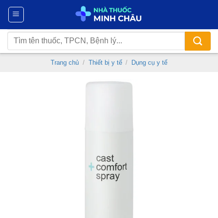
Chuyển
đến
nội
Tìm
dung
kiếm:
Trang chủ
/
Thiết bị y tế
/
Dụng cụ y tế