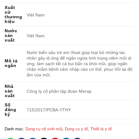
Xuất
xứ
Việt Nam
thương
hiệu
Nước
sản
Việt Nam
xuất
Nước biển sâu trẻ em Xisat giúp loại bỏ những tác
nhân gây dị ứng để ngăn ngừa tình trạng viêm mũi dị
Mô tả
ứng, làm sạch tất cả bụi bẩn ra khỏi mũi, giúp ngăn
ngắn
chặn mầm bệnh xâm nhập vào cơ thể, phục hồi lại độ
ẩm của mũi.
Nhà
sản
Công ty cổ phần tập đoàn Merap
xuất
Số
đăng
715/2017/PCBA-YTHY
ký
Danh mục:
Dụng cụ vệ sinh mũi
,
Dụng cụ y tế
,
Thiết bị y tế