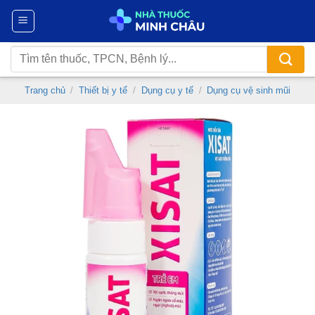
Chuyển
đến
nội
Tìm
dung
kiếm:
Trang chủ
/
Thiết bị y tế
/
Dụng cụ y tế
/
Dụng cụ vệ sinh mũi