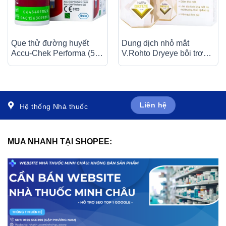
Que thử đường huyết
Dung dịch nhỏ mắt
Accu-Chek Performa (50
V.Rohto Dryeye bôi trơn
que)
mắt, bổ sung nước mắt
nhân tạo (13ml)
Liên hệ
Hệ thống Nhà thuốc
MUA NHANH TẠI SHOPEE: