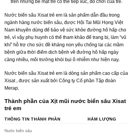
trên những bề mặt trẻ có thể tiếp xúc, đồ chơi của trẻ.
Nước biển sâu Xisat trẻ em là sản phẩm dẫn đầu trong
ngành hàng nước biển sâu, được Hội Tai Mũi Họng Việt
Nam khuyên dùng để bảo vệ sức khỏe đường hô hấp cho
trẻ, vì vậy phụ huynh có thể tham khảo để trang bị, làm “vũ
khí” hỗ trợ cho sức đề kháng non yếu chống lại các mầm
bệnh giữa thời điểm dịch bệnh về đường hô hấp ngày
càng nhiều, môi trường khói bụi ô nhiễm như hiện nay.
Nước biển sâu Xisat trẻ em là dòng sản phẩm cao cấp của
Xisat , được sản xuất bởi Công ty Cổ phần Tập đoàn
Merap.
Thành phần của Xịt mũi nước biển sâu Xisat
trẻ em
THÔNG TIN THÀNH PHẦN
HÀM LƯỢNG
Nước biển sâu