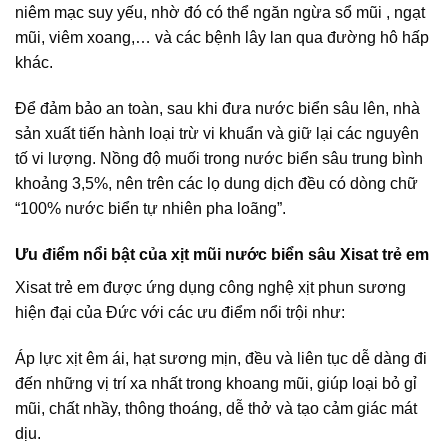
niêm mạc suy yếu, nhờ đó có thể ngăn ngừa sổ mũi , ngạt
mũi, viêm xoang,… và các bệnh lây lan qua đường hô hấp
khác.
Để đảm bảo an toàn, sau khi đưa nước biển sâu lên, nhà
sản xuất tiến hành loại trừ vi khuẩn và giữ lại các nguyên
tố vi lượng. Nồng độ muối trong nước biển sâu trung bình
khoảng 3,5%, nên trên các lọ dung dịch đều có dòng chữ
“100% nước biển tự nhiên pha loãng”.
Ưu điểm nổi bật của xịt mũi nước biển sâu Xisat trẻ em
Xisat trẻ em được ứng dụng công nghệ xịt phun sương
hiện đại của Đức với các ưu điểm nổi trội như:
Áp lực xịt êm ái, hạt sương mịn, đều và liên tục dễ dàng đi
đến những vị trí xa nhất trong khoang mũi, giúp loại bỏ gỉ
mũi, chất nhầy, thông thoáng, dễ thở và tạo cảm giác mát
dịu.