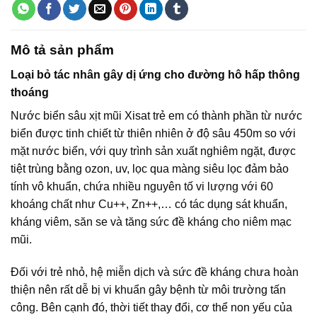
Mô tả sản phẩm
Loại bỏ tác nhân gây dị ứng cho đường hô hấp thông
thoáng
Nước biển sâu xịt mũi Xisat trẻ em có thành phần từ nước
biển được tinh chiết từ thiên nhiên ở độ sâu 450m so với
mặt nước biển, với quy trình sản xuất nghiêm ngặt, được
tiệt trùng bằng ozon, uv, lọc qua màng siêu lọc đảm bảo
tính vô khuẩn, chứa nhiều nguyên tố vi lượng với 60
khoáng chất như Cu++, Zn++,… có tác dụng sát khuẩn,
kháng viêm, săn se và tăng sức đề kháng cho niêm mạc
mũi.
Đối với trẻ nhỏ, hệ miễn dịch và sức đề kháng chưa hoàn
thiện nên rất dễ bị vi khuẩn gây bệnh từ môi trường tấn
công. Bên cạnh đó, thời tiết thay đổi, cơ thể non yếu của