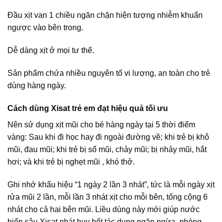
Đầu xịt van 1 chiều ngăn chặn hiện tượng nhiễm khuẩn
ngược vào bên trong.
Dễ dàng xịt ở mọi tư thế.
Sản phẩm chứa nhiều nguyên tố vi lượng, an toàn cho trẻ
dùng hàng ngày.
Cách dùng Xisat trẻ em đạt hiệu quả tối ưu
Nên sử dụng xịt mũi cho bé hàng ngày tại 5 thời điểm
vàng: Sau khi đi học hay đi ngoài đường về; khi trẻ bị khô
mũi, đau mũi; khi trẻ bị sổ mũi, chảy mũi; bị nhảy mũi, hắt
hơi; và khi trẻ bị nghẹt mũi , khó thở.
Ghi nhớ khẩu hiệu “1 ngày 2 lần 3 nhát”, tức là mỗi ngày xịt
rửa mũi 2 lần, mỗi lần 3 nhát xịt cho mỗi bên, tổng cộng 6
nhát cho cả hai bên mũi. Liều dùng này mới giúp nước
biển sâu Xisat phát huy hết tác dụng ngăn ngừa, phòng