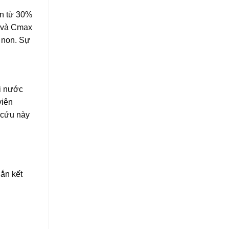
ạn từ 30%
C và Cmax
 non. Sự
g
i nước
viên
n cứu này
ắn kết