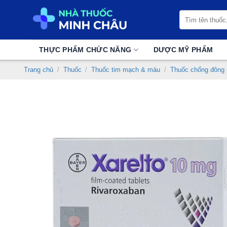
Chuyển
Tìm
đến
kiếm:
nội
dung
THỰC PHẨM CHỨC NĂNG
DƯỢC MỸ PHẨM
Trang chủ
/
Thuốc
/
Thuốc tim mạch & máu
/
Thuốc chống đông