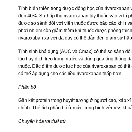
Tính biến thiên trong dược động học của rivaroxaban v
đến 40%. Sự hấp thu rivaroxaban tùy thuộc vào vị tr
được so sánh đối với viên thuốc được báo cáo khi ri
phơi nhiễm còn giảm thêm khi thuốc được phóng thích t
rivaroxaban xa với dạ dày có thể dẫn đến giảm sự hấp
Tính sinh khả dụng (AUC và Cmax) có thể so sánh đố
táo hay dịch treo trong nước và dùng qua ống thông dạ
thuốc. Đặc điểm dược lực học của rivaroxaban có thể d
có thể áp dụng cho các liều rivaroxaban thấp hơn.
Phân bố
Gắn kết protein trong huyết tương ở người cao, xấp 
chính. Thể tích phân bố ở mức trung bình với Vss kho
Chuyển hóa và thải trừ