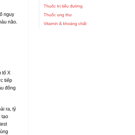
Thuốc trị tiểu đường
tố nguy
Thuốc ung thư
máu não.
Vitamin & khoáng chất
 tố X
c tiếp
áu đông
i ra, tỷ
 tạo
test
dùng