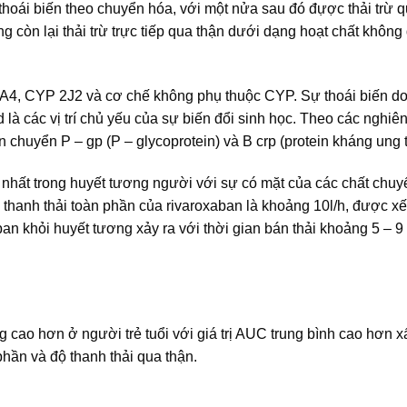
 thoái biến theo chuyển hóa, với một nửa sau đó đựợc thải trừ 
g còn lại thải trừ trực tiếp qua thận dưới dạng hoạt chất không 
4, CYP 2J2 và cơ chế không phụ thuộc CYP. Sự thoái biến d
là các vị trí chủ yếu của sự biến đổi sinh học. Theo các nghiên
ận chuyển P – gp (P – glycoprotein) và B crp (protein kháng ung 
 nhất trong huyết tương người với sự có mặt của các chất chu
 thanh thải toàn phần của rivaroxaban là khoảng 10l/h, được x
ban khỏi huyết tương xảy ra với thời gian bán thải khoảng 5 – 9
 cao hơn ở người trẻ tuổi với giá trị AUC trung bình cao hơn x
phần và độ thanh thải qua thận.