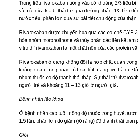
Trong liều rivaroxaban uống vào có khoảng 2/3 liều bị
và một nửa kia bị thải trừ qua đường phân. 1/3 liều dùn
nước tiểu, phần lớn qua sự bài tiết chủ động của thận.
Rivaroxaban được chuyển hóa qua các cơ chế CYP 3A
hóa nhóm morpholinone và thủy phân các liên kết amid 
vitro thì rivaroxaban là một chất nền của các protein v
Rivaroxaban ở dạng không đổi là hợp chất quan trọng
không quan trọng hoặc có hoạt tính đang lưu hành. Độ
nhóm thuốc có độ thanh thải thấp. Sự thải trừ rivaroxa
người trẻ và khoảng 11 – 13 giờ ở người già.
Bệnh nhân lão khoa
Ở bệnh nhân cao tuổi, nồng độ thuốc trong huyết tương
1,5 lần, phần lớn do giảm (rõ ràng) độ thanh thải toàn 
Giới