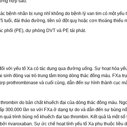
ường hợp sau:
ác bệnh nhân bị rung nhĩ không do bệnh lý van tim có một yếu 
75 tuổi, đái tháo đường, tiền sử đột quỵ hoặc cơn thoáng thiếu 
tắc phổi (PE), dự phòng DVT và PE tái phát.
o đối với yếu tố Xa có tác dụng qua đường uống. Sự hoạt hóa yếu
 sinh đóng vai trò trung tâm trong dòng thác đông máu. FXa trự
hợp prothrombinase và cuối cùng, dẫn đến sự hình thành cục m
 thrombin do bản chất khuếch đại của dòng thác đông máu. Ngoà
ấp 300.000 lần so với FXa ở dạng tự do và dẫn đến sự bùng nổ
 quá trình bùng nổ khuếch đại tạo thrombin. Kết quả là một số 
ởi rivaroxaban. Sự ức chế hoạt tính yếu tố Xa phụ thuộc liều 