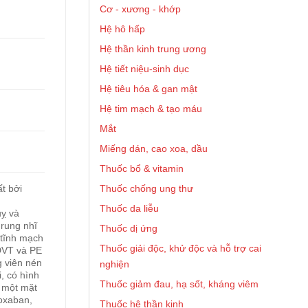
Cơ - xương - khớp
Hệ hô hấp
Hệ thần kinh trung ương
Hệ tiết niệu-sinh dục
Hệ tiêu hóa & gan mật
Hệ tim mạch & tạo máu
Mắt
Miếng dán, cao xoa, dầu
Thuốc bổ & vitamin
Thuốc chống ung thư
t bởi
Thuốc da liễu
uỵ và
 rung nhĩ
Thuốc dị ứng
 tĩnh mạch
Thuốc giải độc, khử độc và hỗ trợ cai
DVT và PE
g viên nén
nghiện
, có hình
Thuốc giảm đau, hạ sốt, kháng viêm
c một mặt
roxaban,
Thuốc hệ thần kinh