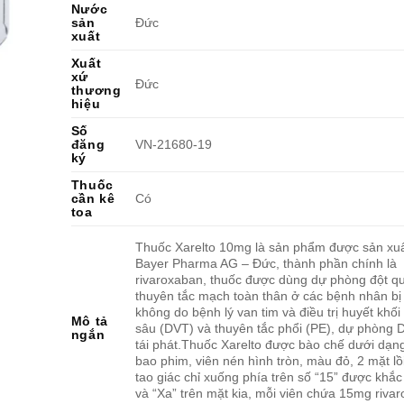
Nước
sản
Đức
xuất
Xuất
xứ
Đức
thương
hiệu
Số
đăng
VN-21680-19
ký
Thuốc
cần kê
Có
toa
Thuốc Xarelto 10mg là sản phẩm được sản xuấ
Bayer Pharma AG – Đức, thành phần chính là
rivaroxaban, thuốc được dùng dự phòng đột q
thuyên tắc mạch toàn thân ở các bệnh nhân bị
không do bệnh lý van tim và điều trị huyết khối
Mô tả
sâu (DVT) và thuyên tắc phổi (PE), dự phòng 
ngắn
tái phát.Thuốc Xarelto được bào chế dưới dạn
bao phim, viên nén hình tròn, màu đỏ, 2 mặt lồi
tao giác chỉ xuống phía trên số “15” được khắ
và “Xa” trên mặt kia, mỗi viên chứa 15mg riva