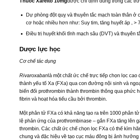
Thuốc Xarelto 10mg
được chỉ định dùng trong các tr
Dự phòng đột quỵ và thuyên tắc mạch toàn thân ở c
cơ hoặc nhiều hơn như: Suy tim, tăng huyết áp , > 
Điều trị huyết khối tĩnh mạch sâu (DVT) và thuyên 
Dược lực học
Cơ chế tác dụng
Rivaroxaban
là một chất ức chế trực tiếp chọn lọc ca
thành yếu tố Xa (FXa) qua con đường nội sinh và ngoại
biến đối prothrombin thành thrombin thông qua phức 
fibrin và hoạt hóa tiểu cầu bởi thrombin.
Một phân tử FXa có khả năng tạo ra trên 1000 phân tử
lệ phản ứng của prothrombinase – gắn FXa tăng lên g
thrombin. Các chất ức chế chọn lọc FXa có thể kìm hãm
chung và đặc hiệu về tạo cục máu đông bị ảnh hưởng b