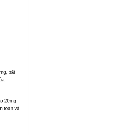
mg, bất
ủa
lto 20mg
n toàn và