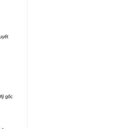
uyết
Mỹ gốc