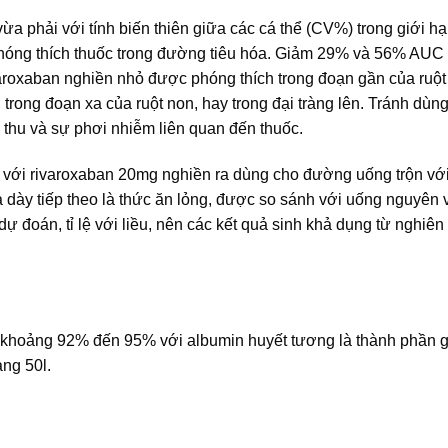
ừa phải với tính biến thiên giữa các cá thể (CV%) trong giới h
í phóng thích thuốc trong đường tiêu hóa. Giảm 29% và 56% AU
varoxaban nghiền nhỏ được phóng thích trong đoạn gần của ruột
rong đoạn xa của ruột non, hay trong đại tràng lên. Tránh dùn
 thu và sự phơi nhiễm liên quan đến thuốc.
i với rivaroxaban 20mg nghiền ra dùng cho đường uống trộn vớ
 dày tiếp theo là thức ăn lỏng, được so sánh với uống nguyên 
ự đoán, tỉ lệ với liều, nên các kết quả sinh khả dụng từ nghiê
xỉ khoảng 92% đến 95% với albumin huyết tương là thành phần g
ảng 50l.