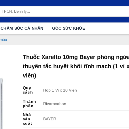
CHĂM SÓC CÁ NHÂN
GÓC SỨC KHỎE
 máu
Thuốc Xarelto 10mg Bayer phòng ngừ
thuyên tắc huyết khối tĩnh mạch (1 vỉ 
viên)
Quy
Hộp 1 Vỉ x 10 Viên
cách
Thành
Rivaroxaban
phần
Nhà
sản
BAYER
xuất