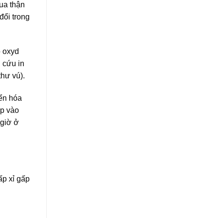
qua thận
đổi trong
o oxyd
 cứu in
thư vú).
yển hóa
ếp vào
 giờ ở
ấp xỉ gấp